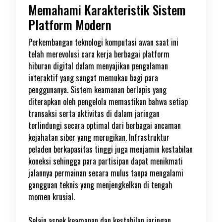
Memahami Karakteristik Sistem
Platform Modern
Perkembangan teknologi komputasi awan saat ini
telah merevolusi cara kerja berbagai platform
hiburan digital dalam menyajikan pengalaman
interaktif yang sangat memukau bagi para
penggunanya. Sistem keamanan berlapis yang
diterapkan oleh pengelola memastikan bahwa setiap
transaksi serta aktivitas di dalam jaringan
terlindungi secara optimal dari berbagai ancaman
kejahatan siber yang merugikan. Infrastruktur
peladen berkapasitas tinggi juga menjamin kestabilan
koneksi sehingga para partisipan dapat menikmati
jalannya permainan secara mulus tanpa mengalami
gangguan teknis yang menjengkelkan di tengah
momen krusial.
Selain aspek keamanan dan kestabilan jaringan,