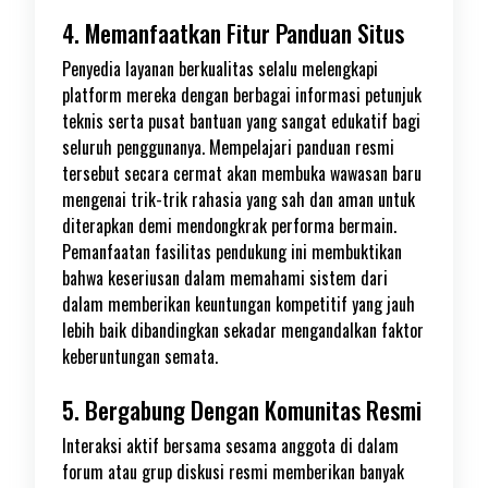
4. Memanfaatkan Fitur Panduan Situs
Penyedia layanan berkualitas selalu melengkapi
platform mereka dengan berbagai informasi petunjuk
teknis serta pusat bantuan yang sangat edukatif bagi
seluruh penggunanya. Mempelajari panduan resmi
tersebut secara cermat akan membuka wawasan baru
mengenai trik-trik rahasia yang sah dan aman untuk
diterapkan demi mendongkrak performa bermain.
Pemanfaatan fasilitas pendukung ini membuktikan
bahwa keseriusan dalam memahami sistem dari
dalam memberikan keuntungan kompetitif yang jauh
lebih baik dibandingkan sekadar mengandalkan faktor
keberuntungan semata.
5. Bergabung Dengan Komunitas Resmi
Interaksi aktif bersama sesama anggota di dalam
forum atau grup diskusi resmi memberikan banyak