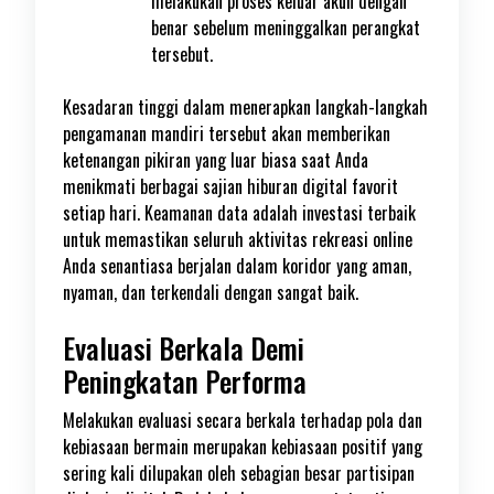
melakukan proses keluar akun dengan
benar sebelum meninggalkan perangkat
tersebut.
Kesadaran tinggi dalam menerapkan langkah-langkah
pengamanan mandiri tersebut akan memberikan
ketenangan pikiran yang luar biasa saat Anda
menikmati berbagai sajian hiburan digital favorit
setiap hari. Keamanan data adalah investasi terbaik
untuk memastikan seluruh aktivitas rekreasi online
Anda senantiasa berjalan dalam koridor yang aman,
nyaman, dan terkendali dengan sangat baik.
Evaluasi Berkala Demi
Peningkatan Performa
Melakukan evaluasi secara berkala terhadap pola dan
kebiasaan bermain merupakan kebiasaan positif yang
sering kali dilupakan oleh sebagian besar partisipan