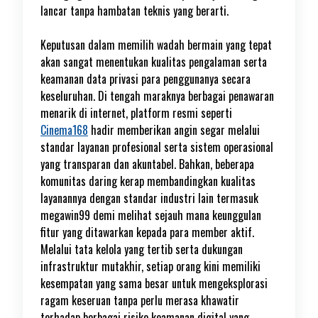
lancar tanpa hambatan teknis yang berarti.
Keputusan dalam memilih wadah bermain yang tepat
akan sangat menentukan kualitas pengalaman serta
keamanan data privasi para penggunanya secara
keseluruhan. Di tengah maraknya berbagai penawaran
menarik di internet, platform resmi seperti
Cinema168
hadir memberikan angin segar melalui
standar layanan profesional serta sistem operasional
yang transparan dan akuntabel. Bahkan, beberapa
komunitas daring kerap membandingkan kualitas
layanannya dengan standar industri lain termasuk
megawin99 demi melihat sejauh mana keunggulan
fitur yang ditawarkan kepada para member aktif.
Melalui tata kelola yang tertib serta dukungan
infrastruktur mutakhir, setiap orang kini memiliki
kesempatan yang sama besar untuk mengeksplorasi
ragam keseruan tanpa perlu merasa khawatir
terhadap berbagai risiko keamanan digital yang