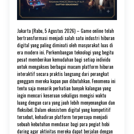
Jakarta (Rabu, 5 Agustus 2026) – Game online telah
bertransformasi menjadi salah satu industri hiburan
digital yang paling diminati oleh masyarakat luas di
era modern ini. Perkembangan teknologi yang begitu
pesat memberikan kemudahan bagi setiap individu
untuk mengakses berbagai macam platform hiburan
interaktif secara praktis langsung dari perangkat
genggam mereka kapan pun dibutuhkan. Fenomena ini
tentu saja menarik perhatian banyak kalangan yang
ingin mencari keseruan sekaligus mengisi waktu
luang dengan cara yang jauh lebih menyenangkan dan
fleksibel. Dalam ekosistem digital yang kompetitif
tersebut, kehadiran platform terpercaya menjadi
sebuah kebutuhan mendasar bagi para pegiat hobi
daring agar aktivitas mereka dapat berjalan dengan