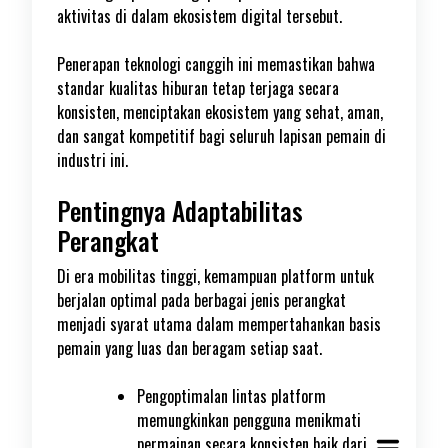
aktivitas di dalam ekosistem digital tersebut.
Penerapan teknologi canggih ini memastikan bahwa
standar kualitas hiburan tetap terjaga secara
konsisten, menciptakan ekosistem yang sehat, aman,
dan sangat kompetitif bagi seluruh lapisan pemain di
industri ini.
Pentingnya Adaptabilitas
Perangkat
Di era mobilitas tinggi, kemampuan platform untuk
berjalan optimal pada berbagai jenis perangkat
menjadi syarat utama dalam mempertahankan basis
pemain yang luas dan beragam setiap saat.
Pengoptimalan lintas platform
memungkinkan pengguna menikmati
permainan secara konsisten baik dari