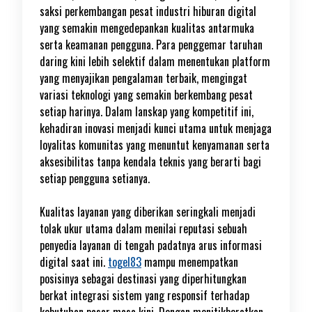
saksi perkembangan pesat industri hiburan digital
yang semakin mengedepankan kualitas antarmuka
serta keamanan pengguna. Para penggemar taruhan
daring kini lebih selektif dalam menentukan platform
yang menyajikan pengalaman terbaik, mengingat
variasi teknologi yang semakin berkembang pesat
setiap harinya. Dalam lanskap yang kompetitif ini,
kehadiran inovasi menjadi kunci utama untuk menjaga
loyalitas komunitas yang menuntut kenyamanan serta
aksesibilitas tanpa kendala teknis yang berarti bagi
setiap pengguna setianya.
Kualitas layanan yang diberikan seringkali menjadi
tolak ukur utama dalam menilai reputasi sebuah
penyedia layanan di tengah padatnya arus informasi
digital saat ini.
togel83
mampu menempatkan
posisinya sebagai destinasi yang diperhitungkan
berkat integrasi sistem yang responsif terhadap