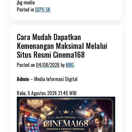
jbg media
Posted in
DEPO 5K
Cara Mudah Dapatkan
Kemenangan Maksimal Melalui
Situs Resmi Cinema168
Posted on
04/08/2026
by
MBG
Admin
–
Media Informasi Digital
Rabu, 5 Agustus 2026 21:45 WIB