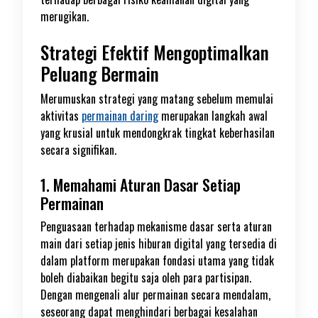
merugikan.
Strategi Efektif Mengoptimalkan
Peluang Bermain
Merumuskan strategi yang matang sebelum memulai
aktivitas
permainan daring
merupakan langkah awal
yang krusial untuk mendongkrak tingkat keberhasilan
secara signifikan.
1. Memahami Aturan Dasar Setiap
Permainan
Penguasaan terhadap mekanisme dasar serta aturan
main dari setiap jenis hiburan digital yang tersedia di
dalam platform merupakan fondasi utama yang tidak
boleh diabaikan begitu saja oleh para partisipan.
Dengan mengenali alur permainan secara mendalam,
seseorang dapat menghindari berbagai kesalahan