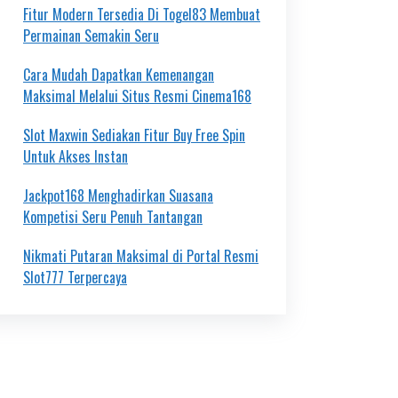
Fitur Modern Tersedia Di Togel83 Membuat
Permainan Semakin Seru
Cara Mudah Dapatkan Kemenangan
Maksimal Melalui Situs Resmi Cinema168
Slot Maxwin Sediakan Fitur Buy Free Spin
Untuk Akses Instan
Jackpot168 Menghadirkan Suasana
Kompetisi Seru Penuh Tantangan
Nikmati Putaran Maksimal di Portal Resmi
Slot777 Terpercaya