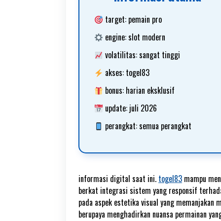
target: pemain pro
engine: slot modern
volatilitas: sangat tinggi
akses: togel83
bonus: harian eksklusif
update: juli 2026
perangkat: semua perangkat
informasi digital saat ini.
togel83
mampu menem
berkat integrasi sistem yang responsif terha
pada aspek estetika visual yang memanjakan ma
berupaya menghadirkan nuansa permainan yang 