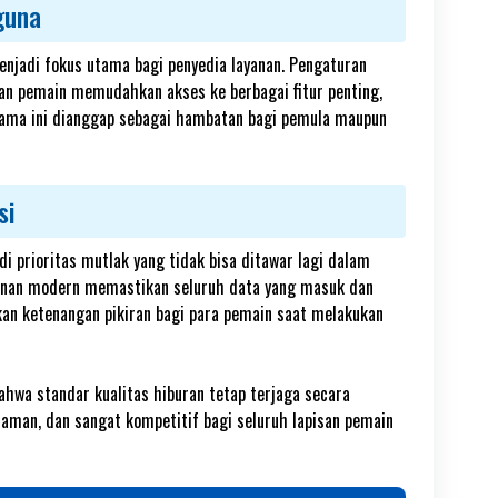
guna
menjadi fokus utama bagi penyedia layanan. Pengaturan
an pemain memudahkan akses ke berbagai fitur penting,
lama ini dianggap sebagai hambatan bagi pemula maupun
si
i prioritas mutlak yang tidak bisa ditawar lagi dalam
anan modern memastikan seluruh data yang masuk dan
kan ketenangan pikiran bagi para pemain saat melakukan
ahwa standar kualitas hiburan tetap terjaga secara
 aman, dan sangat kompetitif bagi seluruh lapisan pemain