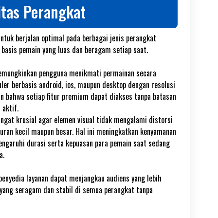
itas Perangkat
ntuk berjalan optimal pada berbagai jenis perangkat
asis pemain yang luas dan beragam setiap saat.
memungkinkan pengguna menikmati permainan secara
uler berbasis android, ios, maupun desktop dengan resolusi
kan bahwa setiap fitur premium dapat diakses tanpa batasan
aktif.
angat krusial agar elemen visual tidak mengalami distorsi
kuran kecil maupun besar. Hal ini meningkatkan kenyamanan
engaruhi durasi serta kepuasan para pemain saat sedang
a.
penyedia layanan dapat menjangkau audiens yang lebih
ang seragam dan stabil di semua perangkat tanpa