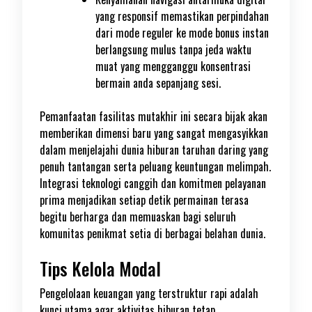
yang responsif memastikan perpindahan
dari mode reguler ke mode bonus instan
berlangsung mulus tanpa jeda waktu
muat yang mengganggu konsentrasi
bermain anda sepanjang sesi.
Pemanfaatan fasilitas mutakhir ini secara bijak akan
memberikan dimensi baru yang sangat mengasyikkan
dalam menjelajahi dunia hiburan taruhan daring yang
penuh tantangan serta peluang keuntungan melimpah.
Integrasi teknologi canggih dan komitmen pelayanan
prima menjadikan setiap detik permainan terasa
begitu berharga dan memuaskan bagi seluruh
komunitas penikmat setia di berbagai belahan dunia.
Tips Kelola Modal
Pengelolaan keuangan yang terstruktur rapi adalah
kunci utama agar aktivitas hiburan tetap