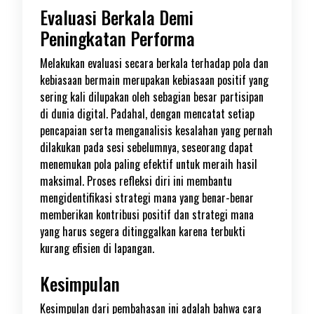
Evaluasi Berkala Demi
Peningkatan Performa
Melakukan evaluasi secara berkala terhadap pola dan
kebiasaan bermain merupakan kebiasaan positif yang
sering kali dilupakan oleh sebagian besar partisipan
di dunia digital. Padahal, dengan mencatat setiap
pencapaian serta menganalisis kesalahan yang pernah
dilakukan pada sesi sebelumnya, seseorang dapat
menemukan pola paling efektif untuk meraih hasil
maksimal. Proses refleksi diri ini membantu
mengidentifikasi strategi mana yang benar-benar
memberikan kontribusi positif dan strategi mana
yang harus segera ditinggalkan karena terbukti
kurang efisien di lapangan.
Kesimpulan
Kesimpulan dari pembahasan ini adalah bahwa cara