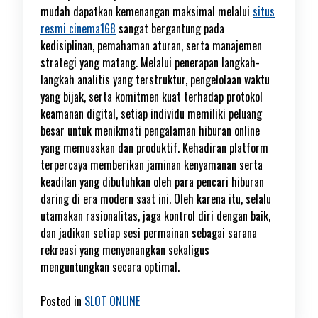
mudah dapatkan kemenangan maksimal melalui
situs
resmi cinema168
sangat bergantung pada
kedisiplinan, pemahaman aturan, serta manajemen
strategi yang matang. Melalui penerapan langkah-
langkah analitis yang terstruktur, pengelolaan waktu
yang bijak, serta komitmen kuat terhadap protokol
keamanan digital, setiap individu memiliki peluang
besar untuk menikmati pengalaman hiburan online
yang memuaskan dan produktif. Kehadiran platform
terpercaya memberikan jaminan kenyamanan serta
keadilan yang dibutuhkan oleh para pencari hiburan
daring di era modern saat ini. Oleh karena itu, selalu
utamakan rasionalitas, jaga kontrol diri dengan baik,
dan jadikan setiap sesi permainan sebagai sarana
rekreasi yang menyenangkan sekaligus
menguntungkan secara optimal.
Posted in
SLOT ONLINE