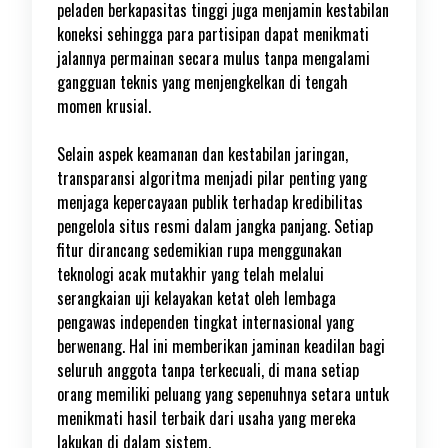
peladen berkapasitas tinggi juga menjamin kestabilan
koneksi sehingga para partisipan dapat menikmati
jalannya permainan secara mulus tanpa mengalami
gangguan teknis yang menjengkelkan di tengah
momen krusial.
Selain aspek keamanan dan kestabilan jaringan,
transparansi algoritma menjadi pilar penting yang
menjaga kepercayaan publik terhadap kredibilitas
pengelola situs resmi dalam jangka panjang. Setiap
fitur dirancang sedemikian rupa menggunakan
teknologi acak mutakhir yang telah melalui
serangkaian uji kelayakan ketat oleh lembaga
pengawas independen tingkat internasional yang
berwenang. Hal ini memberikan jaminan keadilan bagi
seluruh anggota tanpa terkecuali, di mana setiap
orang memiliki peluang yang sepenuhnya setara untuk
menikmati hasil terbaik dari usaha yang mereka
lakukan di dalam sistem.