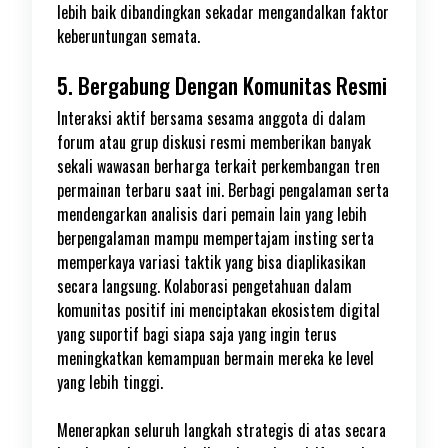
lebih baik dibandingkan sekadar mengandalkan faktor
keberuntungan semata.
5. Bergabung Dengan Komunitas Resmi
Interaksi aktif bersama sesama anggota di dalam
forum atau grup diskusi resmi memberikan banyak
sekali wawasan berharga terkait perkembangan tren
permainan terbaru saat ini. Berbagi pengalaman serta
mendengarkan analisis dari pemain lain yang lebih
berpengalaman mampu mempertajam insting serta
memperkaya variasi taktik yang bisa diaplikasikan
secara langsung. Kolaborasi pengetahuan dalam
komunitas positif ini menciptakan ekosistem digital
yang suportif bagi siapa saja yang ingin terus
meningkatkan kemampuan bermain mereka ke level
yang lebih tinggi.
Menerapkan seluruh langkah strategis di atas secara