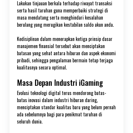
Lakukan tinjauan berkala terhadap riwayat transaksi
serta hasil taruhan guna memperbaiki strategi di
masa mendatang serta menghindari kesalahan
berulang yang merugikan kestabilan saldo akun anda.
Kedisiplinan dalam menerapkan ketiga prinsip dasar
manajemen finansial tersebut akan menciptakan
batasan yang sehat antara hiburan dan aspek ekonomi
pribadi, sehingga pengalaman bermain tetap terjaga
kualitasnya secara optimal.
Masa Depan Industri iGaming
Evolusi teknologi digital terus mendorong batas-
batas inovasi dalam industri hiburan daring,
menciptakan standar kualitas baru yang belum pernah
ada sebelumnya bagi para penikmat taruhan di
seluruh dunia.