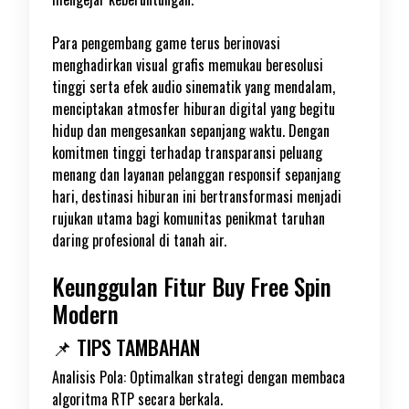
Para pengembang game terus berinovasi
menghadirkan visual grafis memukau beresolusi
tinggi serta efek audio sinematik yang mendalam,
menciptakan atmosfer hiburan digital yang begitu
hidup dan mengesankan sepanjang waktu. Dengan
komitmen tinggi terhadap transparansi peluang
menang dan layanan pelanggan responsif sepanjang
hari, destinasi hiburan ini bertransformasi menjadi
rujukan utama bagi komunitas penikmat taruhan
daring profesional di tanah air.
Keunggulan Fitur Buy Free Spin
Modern
📌 TIPS TAMBAHAN
Analisis Pola: Optimalkan strategi dengan membaca
algoritma RTP secara berkala.