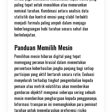
paling tepat untuk menaikkan atau menurunkan
nominal taruhan. Kombinasi antara analisis data
statistik dan kontrol emosi yang stabil terbukti
menjadi formula paling ampuh dalam menjaga
keberlangsungan hobi taruhan secara sehat dan
berkelanjutan.
Panduan Memilih Mesin
Pemilihan mesin hiburan digital yang tepat
memegang peranan krusial dalam menentukan
persentase keberhasilan jangka panjang bagi setiap
partisipan yang aktif bertaruh secara rutin. Evaluasi
menyeluruh terhadap tingkat pengembalian kepada
pemain atau metrik volatilitas akan memberikan
gambaran objektif mengenai seberapa sering sebuah
mesin memberikan penghargaan kepada penggunanya.
Informasi transparan ini memungkinkan para peminat
taruhan untuk menyelaraskan preferensi risiko