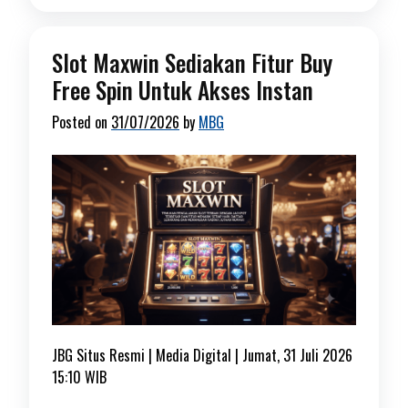
Slot Maxwin Sediakan Fitur Buy
Free Spin Untuk Akses Instan
Posted on
31/07/2026
by
MBG
JBG Situs Resmi
|
Media Digital
| Jumat, 31 Juli 2026
15:10 WIB