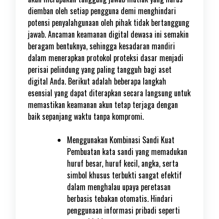
diemban oleh setiap pengguna demi menghindari
potensi penyalahgunaan oleh pihak tidak bertanggung
jawab. Ancaman keamanan digital dewasa ini semakin
beragam bentuknya, sehingga kesadaran mandiri
dalam menerapkan protokol proteksi dasar menjadi
perisai pelindung yang paling tangguh bagi aset
digital Anda. Berikut adalah beberapa langkah
esensial yang dapat diterapkan secara langsung untuk
memastikan keamanan akun tetap terjaga dengan
baik sepanjang waktu tanpa kompromi.
Menggunakan Kombinasi Sandi Kuat
Pembuatan kata sandi yang memadukan
huruf besar, huruf kecil, angka, serta
simbol khusus terbukti sangat efektif
dalam menghalau upaya peretasan
berbasis tebakan otomatis. Hindari
penggunaan informasi pribadi seperti