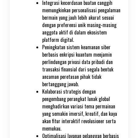
Integrasi kecerdasan buatan canggih
memungkinkan personalisasi pengalaman
bermain yang jauh lebih akurat sesuai
dengan preferensi unik masing-masing
anggota aktif di dalam ekosistem
platform digital.
Peningkatan sistem keamanan siber
berbasis enkripsi kuantum menjamin
perlindungan privasi data pribadi dan
transaksi finansial dari segala bentuk
ancaman peretasan pihak tidak
bertanggung jawab.
Kolaborasi strategis dengan
pengembang perangkat lunak global
menghadirkan variasi tema permainan
yang semakin imersif, kreatif, dan kaya
akan fitur interaktif revolusioner serta
memukau.
Optimalisasi layanan pelanggan berbasis