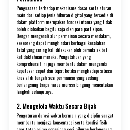
Penguasaan terhadap mekanisme dasar serta aturan
main dari setiap jenis hiburan digital yang tersedia di
dalam platform merupakan fondasi utama yang tidak
boleh diabaikan begitu saja oleh para partisipan.
Dengan mengenali alur permainan secara mendalam,
seseorang dapat menghindari berbagai kesalahan
fatal yang sering kali dilakukan oleh pemula akibat
ketidaktahuan mereka. Pengetahuan yang
komprehensif ini juga membantu dalam mengambil
keputusan cepat dan tepat ketika menghadapi situasi
krusial di tengah sesi permainan yang sedang
berlangsung tanpa harus merasa bingung menentukan
langkah selanjutnya.
2. Mengelola Waktu Secara Bijak
Pengaturan durasi waktu bermain yang disiplin sangat
membantu menjaga konsentrasi serta kondisi fisik
agar tetap prima sepanjang sesi hiburan berlangsung