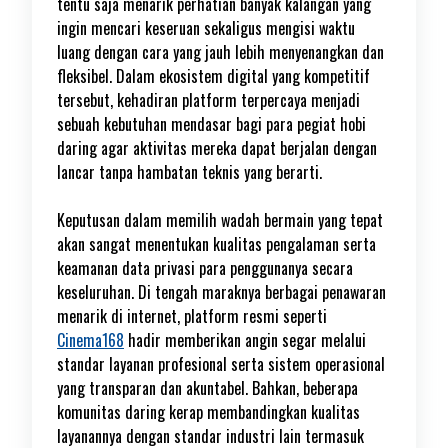
tentu saja menarik perhatian banyak kalangan yang
ingin mencari keseruan sekaligus mengisi waktu
luang dengan cara yang jauh lebih menyenangkan dan
fleksibel. Dalam ekosistem digital yang kompetitif
tersebut, kehadiran platform terpercaya menjadi
sebuah kebutuhan mendasar bagi para pegiat hobi
daring agar aktivitas mereka dapat berjalan dengan
lancar tanpa hambatan teknis yang berarti.
Keputusan dalam memilih wadah bermain yang tepat
akan sangat menentukan kualitas pengalaman serta
keamanan data privasi para penggunanya secara
keseluruhan. Di tengah maraknya berbagai penawaran
menarik di internet, platform resmi seperti
Cinema168
hadir memberikan angin segar melalui
standar layanan profesional serta sistem operasional
yang transparan dan akuntabel. Bahkan, beberapa
komunitas daring kerap membandingkan kualitas
layanannya dengan standar industri lain termasuk