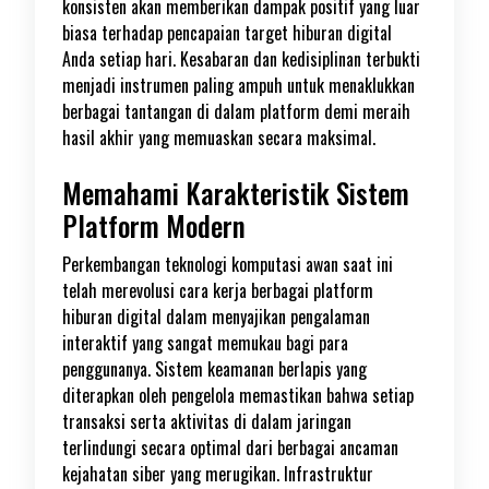
konsisten akan memberikan dampak positif yang luar
biasa terhadap pencapaian target hiburan digital
Anda setiap hari. Kesabaran dan kedisiplinan terbukti
menjadi instrumen paling ampuh untuk menaklukkan
berbagai tantangan di dalam platform demi meraih
hasil akhir yang memuaskan secara maksimal.
Memahami Karakteristik Sistem
Platform Modern
Perkembangan teknologi komputasi awan saat ini
telah merevolusi cara kerja berbagai platform
hiburan digital dalam menyajikan pengalaman
interaktif yang sangat memukau bagi para
penggunanya. Sistem keamanan berlapis yang
diterapkan oleh pengelola memastikan bahwa setiap
transaksi serta aktivitas di dalam jaringan
terlindungi secara optimal dari berbagai ancaman
kejahatan siber yang merugikan. Infrastruktur