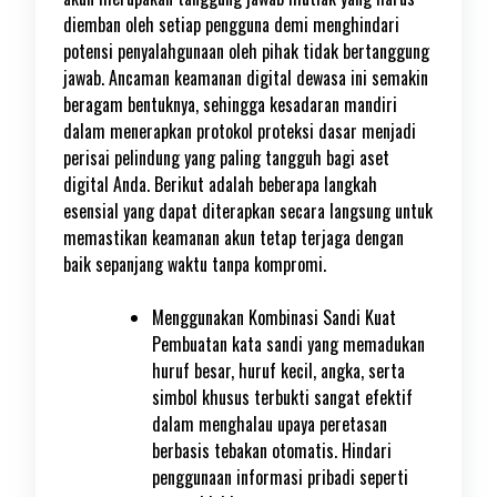
diemban oleh setiap pengguna demi menghindari
potensi penyalahgunaan oleh pihak tidak bertanggung
jawab. Ancaman keamanan digital dewasa ini semakin
beragam bentuknya, sehingga kesadaran mandiri
dalam menerapkan protokol proteksi dasar menjadi
perisai pelindung yang paling tangguh bagi aset
digital Anda. Berikut adalah beberapa langkah
esensial yang dapat diterapkan secara langsung untuk
memastikan keamanan akun tetap terjaga dengan
baik sepanjang waktu tanpa kompromi.
Menggunakan Kombinasi Sandi Kuat
Pembuatan kata sandi yang memadukan
huruf besar, huruf kecil, angka, serta
simbol khusus terbukti sangat efektif
dalam menghalau upaya peretasan
berbasis tebakan otomatis. Hindari
penggunaan informasi pribadi seperti