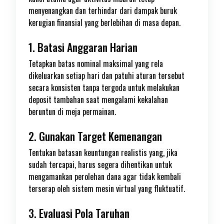
menyenangkan dan terhindar dari dampak buruk
kerugian finansial yang berlebihan di masa depan.
1. Batasi Anggaran Harian
Tetapkan batas nominal maksimal yang rela
dikeluarkan setiap hari dan patuhi aturan tersebut
secara konsisten tanpa tergoda untuk melakukan
deposit tambahan saat mengalami kekalahan
beruntun di meja permainan.
2. Gunakan Target Kemenangan
Tentukan batasan keuntungan realistis yang, jika
sudah tercapai, harus segera dihentikan untuk
mengamankan perolehan dana agar tidak kembali
terserap oleh sistem mesin virtual yang fluktuatif.
3. Evaluasi Pola Taruhan