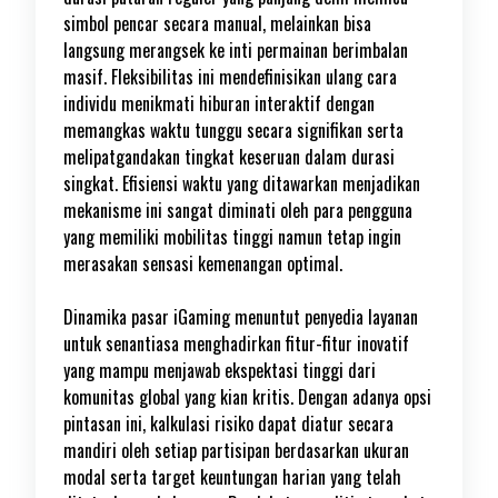
simbol pencar secara manual, melainkan bisa
langsung merangsek ke inti permainan berimbalan
masif. Fleksibilitas ini mendefinisikan ulang cara
individu menikmati hiburan interaktif dengan
memangkas waktu tunggu secara signifikan serta
melipatgandakan tingkat keseruan dalam durasi
singkat. Efisiensi waktu yang ditawarkan menjadikan
mekanisme ini sangat diminati oleh para pengguna
yang memiliki mobilitas tinggi namun tetap ingin
merasakan sensasi kemenangan optimal.
Dinamika pasar iGaming menuntut penyedia layanan
untuk senantiasa menghadirkan fitur-fitur inovatif
yang mampu menjawab ekspektasi tinggi dari
komunitas global yang kian kritis. Dengan adanya opsi
pintasan ini, kalkulasi risiko dapat diatur secara
mandiri oleh setiap partisipan berdasarkan ukuran
modal serta target keuntungan harian yang telah