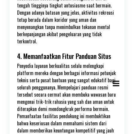
tengah tingginya tingkat antusiasme saat bermain.
Dengan adanya batasan yang jelas, aktivitas rekreasi
tetap berada dalam koridor yang aman dan
menyenangkan tanpa menimbulkan tekanan mental
berkepanjangan akibat pengeluaran yang tidak
terkontrol.
4. Memanfaatkan Fitur Panduan Situs
Penyedia layanan berkualitas selalu melengkapi
platform mereka dengan berbagai informasi petunjuk
teknis serta pusat bantuan yang sangat edukatif bagi
seluruh penggunanya. Mempelajari panduan resmi
tersebut secara cermat akan membuka wawasan baru
mengenai trik-trik rahasia yang sah dan aman untuk
diterapkan demi mendongkrak performa bermain.
Pemanfaatan fasilitas pendukung ini membuktikan
bahwa keseriusan dalam memahami sistem dari
dalam memberikan keuntungan kompetitif yang jauh