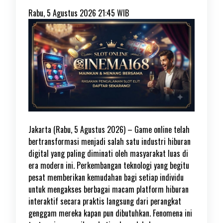
Rabu, 5 Agustus 2026 21:45 WIB
Jakarta (Rabu, 5 Agustus 2026) – Game online telah
bertransformasi menjadi salah satu industri hiburan
digital yang paling diminati oleh masyarakat luas di
era modern ini. Perkembangan teknologi yang begitu
pesat memberikan kemudahan bagi setiap individu
untuk mengakses berbagai macam platform hiburan
interaktif secara praktis langsung dari perangkat
genggam mereka kapan pun dibutuhkan. Fenomena ini