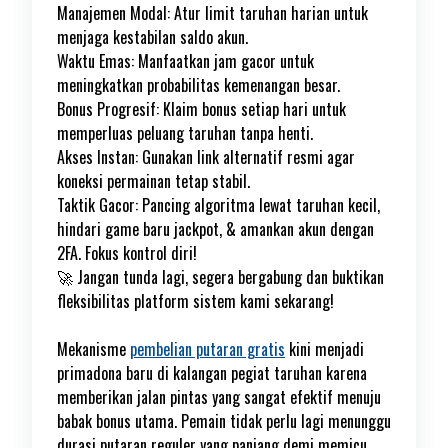
Manajemen Modal: Atur limit taruhan harian untuk
menjaga kestabilan saldo akun.
Waktu Emas: Manfaatkan jam gacor untuk
meningkatkan probabilitas kemenangan besar.
Bonus Progresif: Klaim bonus setiap hari untuk
memperluas peluang taruhan tanpa henti.
Akses Instan: Gunakan link alternatif resmi agar
koneksi permainan tetap stabil.
Taktik Gacor: Pancing algoritma lewat taruhan kecil,
hindari game baru jackpot, & amankan akun dengan
2FA. Fokus kontrol diri!
🚀 Jangan tunda lagi, segera bergabung dan buktikan
fleksibilitas platform sistem kami sekarang!
Mekanisme
pembelian putaran gratis
kini menjadi
primadona baru di kalangan pegiat taruhan karena
memberikan jalan pintas yang sangat efektif menuju
babak bonus utama. Pemain tidak perlu lagi menunggu
durasi putaran reguler yang panjang demi memicu