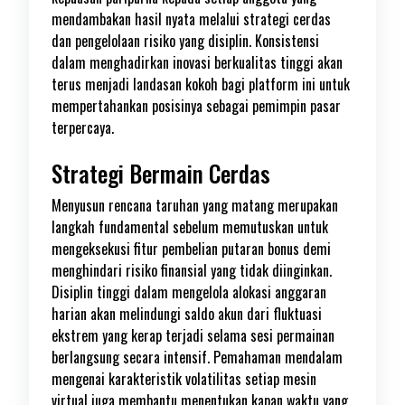
mendambakan hasil nyata melalui strategi cerdas
dan pengelolaan risiko yang disiplin. Konsistensi
dalam menghadirkan inovasi berkualitas tinggi akan
terus menjadi landasan kokoh bagi platform ini untuk
mempertahankan posisinya sebagai pemimpin pasar
terpercaya.
Strategi Bermain Cerdas
Menyusun rencana taruhan yang matang merupakan
langkah fundamental sebelum memutuskan untuk
mengeksekusi fitur pembelian putaran bonus demi
menghindari risiko finansial yang tidak diinginkan.
Disiplin tinggi dalam mengelola alokasi anggaran
harian akan melindungi saldo akun dari fluktuasi
ekstrem yang kerap terjadi selama sesi permainan
berlangsung secara intensif. Pemahaman mendalam
mengenai karakteristik volatilitas setiap mesin
virtual juga membantu menentukan kapan waktu yang