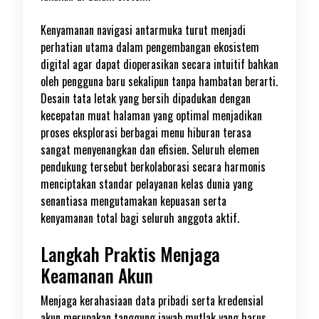
Kenyamanan navigasi antarmuka turut menjadi
perhatian utama dalam pengembangan ekosistem
digital agar dapat dioperasikan secara intuitif bahkan
oleh pengguna baru sekalipun tanpa hambatan berarti.
Desain tata letak yang bersih dipadukan dengan
kecepatan muat halaman yang optimal menjadikan
proses eksplorasi berbagai menu hiburan terasa
sangat menyenangkan dan efisien. Seluruh elemen
pendukung tersebut berkolaborasi secara harmonis
menciptakan standar pelayanan kelas dunia yang
senantiasa mengutamakan kepuasan serta
kenyamanan total bagi seluruh anggota aktif.
Langkah Praktis Menjaga
Keamanan Akun
Menjaga kerahasiaan data pribadi serta kredensial
akun merupakan tanggung jawab mutlak yang harus