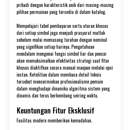
pribadi dengan karakteristik unik dari masing-masing
pilihan permainan yang tersedia di dalam katalog.
Mempelajari tabel pembayaran serta aturan khusus
dari setiap simbol juga menjadi prasyarat mutlak
sebelum mulai memasang taruhan dengan nominal
yang signifikan setiap harinya. Pengetahuan
mendalam mengenai fungsi simbol liar dan pencar
akan memaksimalkan efektivitas strategi saat fitur
khusus diaktifkan secara manual maupun melalui opsi
instan. Ketelitian dalam membaca detail teknis
tersebut mencerminkan profesionalisme pemain
dalam menghadapi dinamika algoritma sistem yang
dinamis dan terus berkembang seiring waktu.
Keuntungan Fitur Eksklusif
Fasilitas modern memberikan kemudahan.