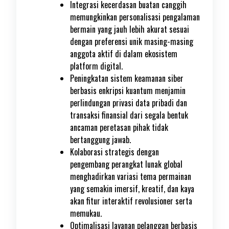
Integrasi kecerdasan buatan canggih
memungkinkan personalisasi pengalaman
bermain yang jauh lebih akurat sesuai
dengan preferensi unik masing-masing
anggota aktif di dalam ekosistem
platform digital.
Peningkatan sistem keamanan siber
berbasis enkripsi kuantum menjamin
perlindungan privasi data pribadi dan
transaksi finansial dari segala bentuk
ancaman peretasan pihak tidak
bertanggung jawab.
Kolaborasi strategis dengan
pengembang perangkat lunak global
menghadirkan variasi tema permainan
yang semakin imersif, kreatif, dan kaya
akan fitur interaktif revolusioner serta
memukau.
Optimalisasi layanan pelanggan berbasis