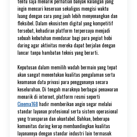
tentu saja menarik perhatian banyak kalangan yang
ingin mencari keseruan sekaligus mengisi waktu
luang dengan cara yang jauh lebih menyenangkan dan
fleksibel. Dalam ekosistem digital yang kompetitif
tersebut, kehadiran platform terpercaya menjadi
sebuah kebutuhan mendasar bagi para pegiat hobi
daring agar aktivitas mereka dapat berjalan dengan
lancar tanpa hambatan teknis yang berarti.
Keputusan dalam memilih wadah bermain yang tepat
akan sangat menentukan kualitas pengalaman serta
keamanan data privasi para penggunanya secara
keseluruhan. Di tengah maraknya berbagai penawaran
menarik di internet, platform resmi seperti
Cinema168
hadir memberikan angin segar melalui
standar layanan profesional serta sistem operasional
yang transparan dan akuntabel. Bahkan, beberapa
komunitas daring kerap membandingkan kualitas
layanannya dengan standar industri lain termasuk