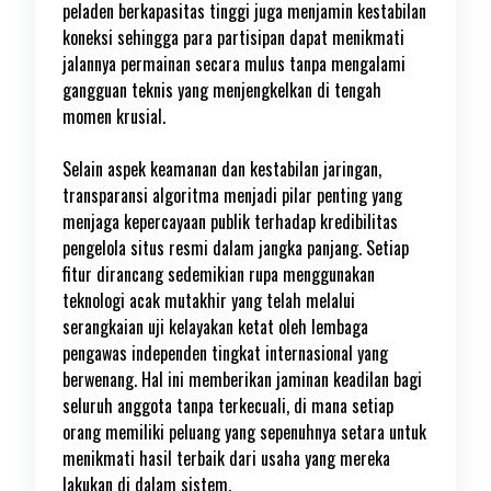
peladen berkapasitas tinggi juga menjamin kestabilan
koneksi sehingga para partisipan dapat menikmati
jalannya permainan secara mulus tanpa mengalami
gangguan teknis yang menjengkelkan di tengah
momen krusial.
Selain aspek keamanan dan kestabilan jaringan,
transparansi algoritma menjadi pilar penting yang
menjaga kepercayaan publik terhadap kredibilitas
pengelola situs resmi dalam jangka panjang. Setiap
fitur dirancang sedemikian rupa menggunakan
teknologi acak mutakhir yang telah melalui
serangkaian uji kelayakan ketat oleh lembaga
pengawas independen tingkat internasional yang
berwenang. Hal ini memberikan jaminan keadilan bagi
seluruh anggota tanpa terkecuali, di mana setiap
orang memiliki peluang yang sepenuhnya setara untuk
menikmati hasil terbaik dari usaha yang mereka
lakukan di dalam sistem.