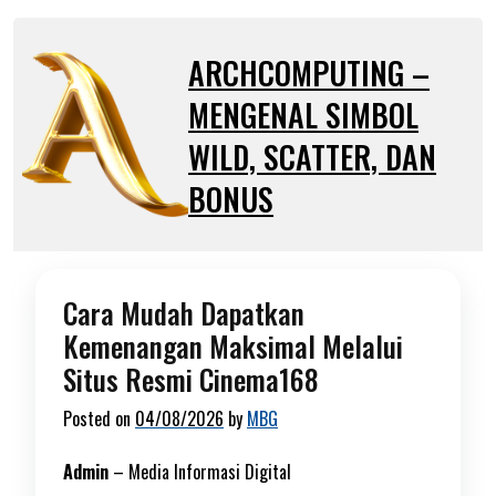
Skip
to
ARCHCOMPUTING –
content
MENGENAL SIMBOL
WILD, SCATTER, DAN
BONUS
Cara Mudah Dapatkan
Kemenangan Maksimal Melalui
Situs Resmi Cinema168
Posted on
04/08/2026
by
MBG
Admin
–
Media Informasi Digital