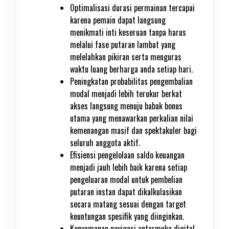
Optimalisasi durasi permainan tercapai
karena pemain dapat langsung
menikmati inti keseruan tanpa harus
melalui fase putaran lambat yang
melelahkan pikiran serta menguras
waktu luang berharga anda setiap hari.
Peningkatan probabilitas pengembalian
modal menjadi lebih terukur berkat
akses langsung menuju babak bonus
utama yang menawarkan perkalian nilai
kemenangan masif dan spektakuler bagi
seluruh anggota aktif.
Efisiensi pengelolaan saldo keuangan
menjadi jauh lebih baik karena setiap
pengeluaran modal untuk pembelian
putaran instan dapat dikalkulasikan
secara matang sesuai dengan target
keuntungan spesifik yang diinginkan.
Kenyamanan navigasi antarmuka digital