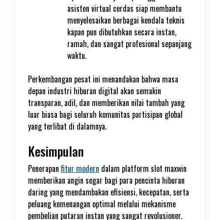
asisten virtual cerdas siap membantu
menyelesaikan berbagai kendala teknis
kapan pun dibutuhkan secara instan,
ramah, dan sangat profesional sepanjang
waktu.
Perkembangan pesat ini menandakan bahwa masa
depan industri hiburan digital akan semakin
transparan, adil, dan memberikan nilai tambah yang
luar biasa bagi seluruh komunitas partisipan global
yang terlibat di dalamnya.
Kesimpulan
Penerapan
fitur modern
dalam platform slot maxwin
memberikan angin segar bagi para pencinta hiburan
daring yang mendambakan efisiensi, kecepatan, serta
peluang kemenangan optimal melalui mekanisme
pembelian putaran instan yang sangat revolusioner.