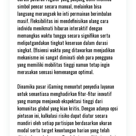
simbol pencar secara manual, melainkan bisa
langsung merangsek ke inti permainan berimbalan
masif. Fleksibilitas ini mendefinisikan ulang cara
individu menikmati hiburan interaktif dengan
memangkas waktu tunggu secara signifikan serta
melipatgandakan tingkat keseruan dalam durasi
singkat. Efisiensi waktu yang ditawarkan menjadikan
mekanisme ini sangat diminati oleh para pengguna
yang memiliki mobilitas tinggi namun tetap ingin
merasakan sensasi kemenangan optimal.
Dinamika pasar iGaming menuntut penyedia layanan
untuk senantiasa menghadirkan fitur-fitur inovatif
yang mampu menjawab ekspektasi tinggi dari
komunitas global yang kian kritis. Dengan adanya opsi
pintasan ini, kalkulasi risiko dapat diatur secara
mandiri oleh setiap partisipan berdasarkan ukuran
modal serta target keuntungan harian yang telah