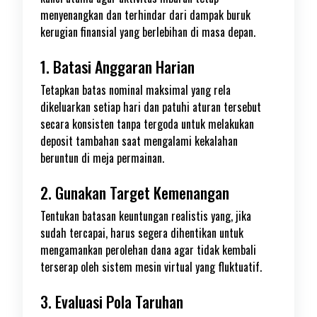
menyenangkan dan terhindar dari dampak buruk
kerugian finansial yang berlebihan di masa depan.
1. Batasi Anggaran Harian
Tetapkan batas nominal maksimal yang rela
dikeluarkan setiap hari dan patuhi aturan tersebut
secara konsisten tanpa tergoda untuk melakukan
deposit tambahan saat mengalami kekalahan
beruntun di meja permainan.
2. Gunakan Target Kemenangan
Tentukan batasan keuntungan realistis yang, jika
sudah tercapai, harus segera dihentikan untuk
mengamankan perolehan dana agar tidak kembali
terserap oleh sistem mesin virtual yang fluktuatif.
3. Evaluasi Pola Taruhan