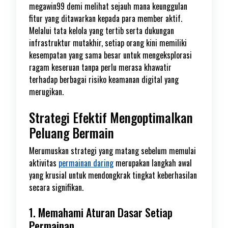
megawin99 demi melihat sejauh mana keunggulan
fitur yang ditawarkan kepada para member aktif.
Melalui tata kelola yang tertib serta dukungan
infrastruktur mutakhir, setiap orang kini memiliki
kesempatan yang sama besar untuk mengeksplorasi
ragam keseruan tanpa perlu merasa khawatir
terhadap berbagai risiko keamanan digital yang
merugikan.
Strategi Efektif Mengoptimalkan
Peluang Bermain
Merumuskan strategi yang matang sebelum memulai
aktivitas
permainan daring
merupakan langkah awal
yang krusial untuk mendongkrak tingkat keberhasilan
secara signifikan.
1. Memahami Aturan Dasar Setiap
Permainan