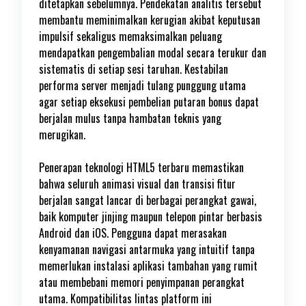
ditetapkan sebelumnya. Pendekatan analitis tersebut
membantu meminimalkan kerugian akibat keputusan
impulsif sekaligus memaksimalkan peluang
mendapatkan pengembalian modal secara terukur dan
sistematis di setiap sesi taruhan. Kestabilan
performa server menjadi tulang punggung utama
agar setiap eksekusi pembelian putaran bonus dapat
berjalan mulus tanpa hambatan teknis yang
merugikan.
Penerapan teknologi HTML5 terbaru memastikan
bahwa seluruh animasi visual dan transisi fitur
berjalan sangat lancar di berbagai perangkat gawai,
baik komputer jinjing maupun telepon pintar berbasis
Android dan iOS. Pengguna dapat merasakan
kenyamanan navigasi antarmuka yang intuitif tanpa
memerlukan instalasi aplikasi tambahan yang rumit
atau membebani memori penyimpanan perangkat
utama. Kompatibilitas lintas platform ini