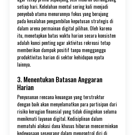
setiap hari. Kelelahan mental sering kali menjadi
penyebab utama menurunnya fokus yang berujung
pada kesalahan pengambilan keputusan strategis di
dalam arena permainan digital pilihan. Oleh karena
itu, menetapkan batas waktu harian secara konsisten
adalah kunci penting agar aktivitas rekreasi tetap
memberikan dampak positif tanpa mengganggu
produktivitas harian di sektor kehidupan nyata
lainnya.
3. Menentukan Batasan Anggaran
Harian
Penyusunan rencana keuangan yang terstruktur
dengan baik akan menyelamatkan para partisipan dari
risiko kerugian finansial yang tidak diinginkan selama
menikmati layanan digital. Kedisiplinan dalam
mematuhi alokasi dana khusus hiburan mencerminkan
kedewasaan seseorang dalam mengontrol diri di