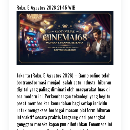
Rabu, 5 Agustus 2026 21:45 WIB
Jakarta (Rabu, 5 Agustus 2026) – Game online telah
bertransformasi menjadi salah satu industri hiburan
digital yang paling diminati oleh masyarakat luas di
era modern ini. Perkembangan teknologi yang begitu
pesat memberikan kemudahan bagi setiap individu
untuk mengakses berbagai macam platform hiburan
interaktif secara praktis langsung dari perangkat
genggam mereka kapan pun dibutuhkan. Fenomena ini