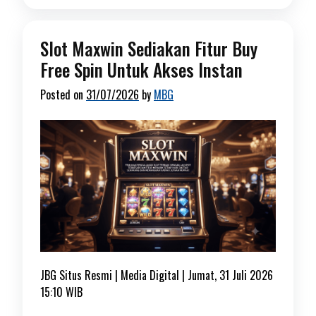
Slot Maxwin Sediakan Fitur Buy
Free Spin Untuk Akses Instan
Posted on
31/07/2026
by
MBG
JBG Situs Resmi
|
Media Digital
| Jumat, 31 Juli 2026
15:10 WIB