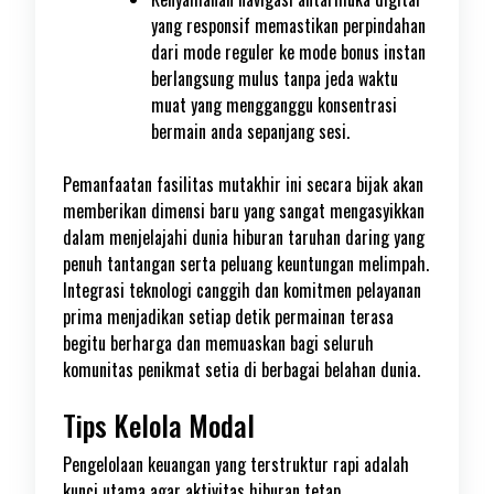
yang responsif memastikan perpindahan
dari mode reguler ke mode bonus instan
berlangsung mulus tanpa jeda waktu
muat yang mengganggu konsentrasi
bermain anda sepanjang sesi.
Pemanfaatan fasilitas mutakhir ini secara bijak akan
memberikan dimensi baru yang sangat mengasyikkan
dalam menjelajahi dunia hiburan taruhan daring yang
penuh tantangan serta peluang keuntungan melimpah.
Integrasi teknologi canggih dan komitmen pelayanan
prima menjadikan setiap detik permainan terasa
begitu berharga dan memuaskan bagi seluruh
komunitas penikmat setia di berbagai belahan dunia.
Tips Kelola Modal
Pengelolaan keuangan yang terstruktur rapi adalah
kunci utama agar aktivitas hiburan tetap