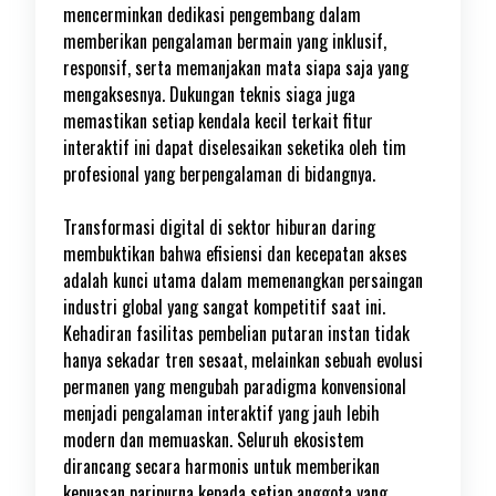
mencerminkan dedikasi pengembang dalam
memberikan pengalaman bermain yang inklusif,
responsif, serta memanjakan mata siapa saja yang
mengaksesnya. Dukungan teknis siaga juga
memastikan setiap kendala kecil terkait fitur
interaktif ini dapat diselesaikan seketika oleh tim
profesional yang berpengalaman di bidangnya.
Transformasi digital di sektor hiburan daring
membuktikan bahwa efisiensi dan kecepatan akses
adalah kunci utama dalam memenangkan persaingan
industri global yang sangat kompetitif saat ini.
Kehadiran fasilitas pembelian putaran instan tidak
hanya sekadar tren sesaat, melainkan sebuah evolusi
permanen yang mengubah paradigma konvensional
menjadi pengalaman interaktif yang jauh lebih
modern dan memuaskan. Seluruh ekosistem
dirancang secara harmonis untuk memberikan
kepuasan paripurna kepada setiap anggota yang