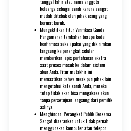
tanggal lahir atau nama anggota
keluarga sebagai sandi karena sangat
mudah ditebak oleh pihak asing yang
berniat buruk.
Mengaktifkan Fitur Verifikasi Ganda
Pengamanan tambahan berupa kode
konfirmasi sekali pakai yang dikirimkan
langsung ke perangkat seluler
memberikan lapis pertahanan ekstra
saat proses masuk ke dalam sistem
akun Anda. Fitur mutakhir ini
memastikan bahwa meskipun pihak lain
mengetahui kata sandi Anda, mereka
tetap tidak akan bisa mengakses akun
tanpa persetujuan langsung dari pemilik
aslinya.
Menghindari Perangkat Publik Bersama
Sangat disarankan untuk tidak pernah
menggunakan komputer atau telepon