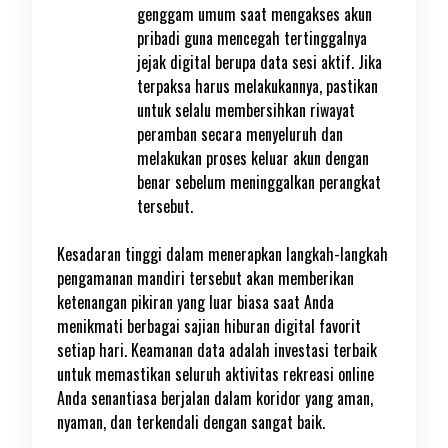
genggam umum saat mengakses akun
pribadi guna mencegah tertinggalnya
jejak digital berupa data sesi aktif. Jika
terpaksa harus melakukannya, pastikan
untuk selalu membersihkan riwayat
peramban secara menyeluruh dan
melakukan proses keluar akun dengan
benar sebelum meninggalkan perangkat
tersebut.
Kesadaran tinggi dalam menerapkan langkah-langkah
pengamanan mandiri tersebut akan memberikan
ketenangan pikiran yang luar biasa saat Anda
menikmati berbagai sajian hiburan digital favorit
setiap hari. Keamanan data adalah investasi terbaik
untuk memastikan seluruh aktivitas rekreasi online
Anda senantiasa berjalan dalam koridor yang aman,
nyaman, dan terkendali dengan sangat baik.