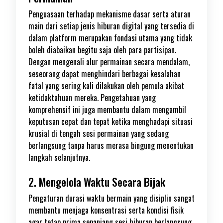
Penguasaan terhadap mekanisme dasar serta aturan
main dari setiap jenis hiburan digital yang tersedia di
dalam platform merupakan fondasi utama yang tidak
boleh diabaikan begitu saja oleh para partisipan.
Dengan mengenali alur permainan secara mendalam,
seseorang dapat menghindari berbagai kesalahan
fatal yang sering kali dilakukan oleh pemula akibat
ketidaktahuan mereka. Pengetahuan yang
komprehensif ini juga membantu dalam mengambil
keputusan cepat dan tepat ketika menghadapi situasi
krusial di tengah sesi permainan yang sedang
berlangsung tanpa harus merasa bingung menentukan
langkah selanjutnya.
2. Mengelola Waktu Secara Bijak
Pengaturan durasi waktu bermain yang disiplin sangat
membantu menjaga konsentrasi serta kondisi fisik
agar tetap prima sepanjang sesi hiburan berlangsung