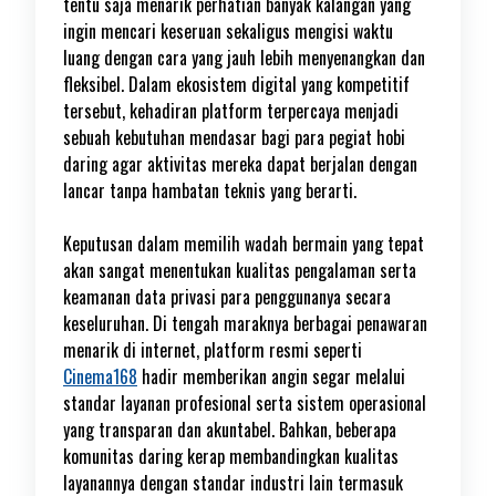
tentu saja menarik perhatian banyak kalangan yang
ingin mencari keseruan sekaligus mengisi waktu
luang dengan cara yang jauh lebih menyenangkan dan
fleksibel. Dalam ekosistem digital yang kompetitif
tersebut, kehadiran platform terpercaya menjadi
sebuah kebutuhan mendasar bagi para pegiat hobi
daring agar aktivitas mereka dapat berjalan dengan
lancar tanpa hambatan teknis yang berarti.
Keputusan dalam memilih wadah bermain yang tepat
akan sangat menentukan kualitas pengalaman serta
keamanan data privasi para penggunanya secara
keseluruhan. Di tengah maraknya berbagai penawaran
menarik di internet, platform resmi seperti
Cinema168
hadir memberikan angin segar melalui
standar layanan profesional serta sistem operasional
yang transparan dan akuntabel. Bahkan, beberapa
komunitas daring kerap membandingkan kualitas
layanannya dengan standar industri lain termasuk