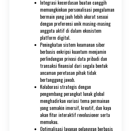
Integrasi kecerdasan buatan canggih
memungkinkan personalisasi pengalaman
bermain yang jauh lebih akurat sesuai
dengan preferensi unik masing-masing
anggota aktif di dalam ekosistem
platform digital.
Peningkatan sistem keamanan siber
berbasis enkripsi kuantum menjamin
perlindungan privasi data pribadi dan
transaksi finansial dari segala bentuk
ancaman peretasan pihak tidak
bertanggung jawab.
Kolaborasi strategis dengan
pengembang perangkat lunak global
menghadirkan variasi tema permainan
yang semakin imersif, kreatif, dan kaya
akan fitur interaktif revolusioner serta
memukau.
Optimalisasi layanan pelanggan berbasis