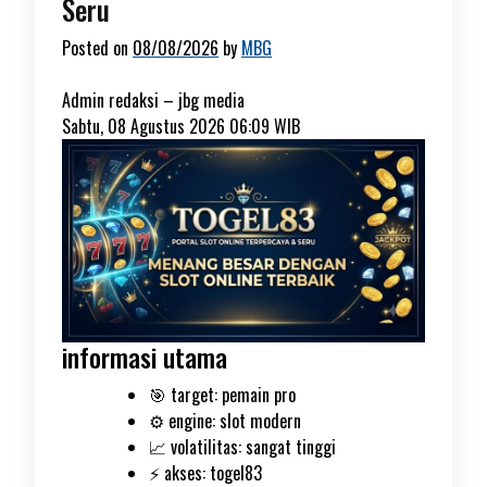
Seru
Posted on
08/08/2026
by
MBG
Admin redaksi –
jbg media
Sabtu, 08 Agustus 2026 06:09 WIB
informasi utama
🎯 target: pemain pro
⚙️ engine: slot modern
📈 volatilitas: sangat tinggi
⚡ akses: togel83