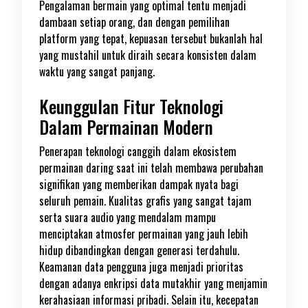
Pengalaman bermain yang optimal tentu menjadi
dambaan setiap orang, dan dengan pemilihan
platform yang tepat, kepuasan tersebut bukanlah hal
yang mustahil untuk diraih secara konsisten dalam
waktu yang sangat panjang.
Keunggulan Fitur Teknologi
Dalam Permainan Modern
Penerapan teknologi canggih dalam ekosistem
permainan daring saat ini telah membawa perubahan
signifikan yang memberikan dampak nyata bagi
seluruh pemain. Kualitas grafis yang sangat tajam
serta suara audio yang mendalam mampu
menciptakan atmosfer permainan yang jauh lebih
hidup dibandingkan dengan generasi terdahulu.
Keamanan data pengguna juga menjadi prioritas
dengan adanya enkripsi data mutakhir yang menjamin
kerahasiaan informasi pribadi. Selain itu, kecepatan