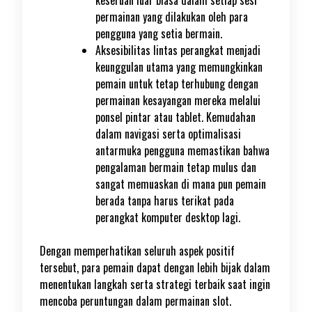
keseruan luar biasa dalam setiap sesi
permainan yang dilakukan oleh para
pengguna yang setia bermain.
Aksesibilitas lintas perangkat menjadi
keunggulan utama yang memungkinkan
pemain untuk tetap terhubung dengan
permainan kesayangan mereka melalui
ponsel pintar atau tablet. Kemudahan
dalam navigasi serta optimalisasi
antarmuka pengguna memastikan bahwa
pengalaman bermain tetap mulus dan
sangat memuaskan di mana pun pemain
berada tanpa harus terikat pada
perangkat komputer desktop lagi.
Dengan memperhatikan seluruh aspek positif
tersebut, para pemain dapat dengan lebih bijak dalam
menentukan langkah serta strategi terbaik saat ingin
mencoba peruntungan dalam permainan slot.