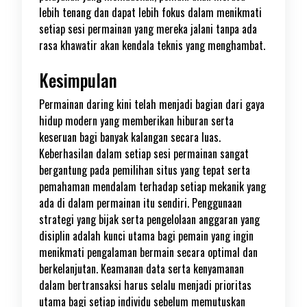
lebih tenang dan dapat lebih fokus dalam menikmati
setiap sesi permainan yang mereka jalani tanpa ada
rasa khawatir akan kendala teknis yang menghambat.
Kesimpulan
Permainan daring kini telah menjadi bagian dari gaya
hidup modern yang memberikan hiburan serta
keseruan bagi banyak kalangan secara luas.
Keberhasilan dalam setiap sesi permainan sangat
bergantung pada pemilihan situs yang tepat serta
pemahaman mendalam terhadap setiap mekanik yang
ada di dalam permainan itu sendiri. Penggunaan
strategi yang bijak serta pengelolaan anggaran yang
disiplin adalah kunci utama bagi pemain yang ingin
menikmati pengalaman bermain secara optimal dan
berkelanjutan. Keamanan data serta kenyamanan
dalam bertransaksi harus selalu menjadi prioritas
utama bagi setiap individu sebelum memutuskan