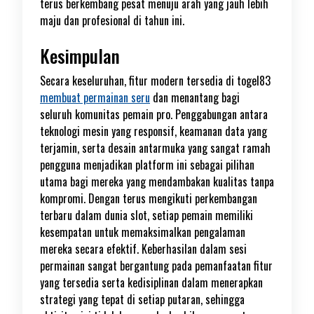
terus berkembang pesat menuju arah yang jauh lebih
maju dan profesional di tahun ini.
Kesimpulan
Secara keseluruhan, fitur modern tersedia di togel83
membuat permainan seru
dan menantang bagi
seluruh komunitas pemain pro. Penggabungan antara
teknologi mesin yang responsif, keamanan data yang
terjamin, serta desain antarmuka yang sangat ramah
pengguna menjadikan platform ini sebagai pilihan
utama bagi mereka yang mendambakan kualitas tanpa
kompromi. Dengan terus mengikuti perkembangan
terbaru dalam dunia slot, setiap pemain memiliki
kesempatan untuk memaksimalkan pengalaman
mereka secara efektif. Keberhasilan dalam sesi
permainan sangat bergantung pada pemanfaatan fitur
yang tersedia serta kedisiplinan dalam menerapkan
strategi yang tepat di setiap putaran, sehingga