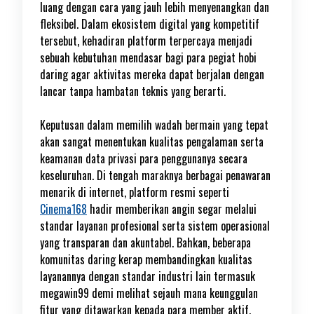
luang dengan cara yang jauh lebih menyenangkan dan
fleksibel. Dalam ekosistem digital yang kompetitif
tersebut, kehadiran platform terpercaya menjadi
sebuah kebutuhan mendasar bagi para pegiat hobi
daring agar aktivitas mereka dapat berjalan dengan
lancar tanpa hambatan teknis yang berarti.
Keputusan dalam memilih wadah bermain yang tepat
akan sangat menentukan kualitas pengalaman serta
keamanan data privasi para penggunanya secara
keseluruhan. Di tengah maraknya berbagai penawaran
menarik di internet, platform resmi seperti
Cinema168
hadir memberikan angin segar melalui
standar layanan profesional serta sistem operasional
yang transparan dan akuntabel. Bahkan, beberapa
komunitas daring kerap membandingkan kualitas
layanannya dengan standar industri lain termasuk
megawin99 demi melihat sejauh mana keunggulan
fitur yang ditawarkan kepada para member aktif.