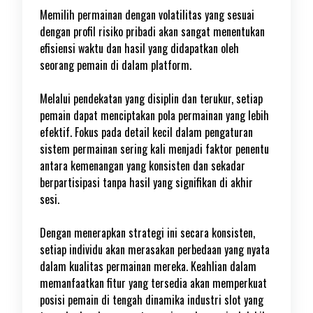
Memilih permainan dengan volatilitas yang sesuai
dengan profil risiko pribadi akan sangat menentukan
efisiensi waktu dan hasil yang didapatkan oleh
seorang pemain di dalam platform.
Melalui pendekatan yang disiplin dan terukur, setiap
pemain dapat menciptakan pola permainan yang lebih
efektif. Fokus pada detail kecil dalam pengaturan
sistem permainan sering kali menjadi faktor penentu
antara kemenangan yang konsisten dan sekadar
berpartisipasi tanpa hasil yang signifikan di akhir
sesi.
Dengan menerapkan strategi ini secara konsisten,
setiap individu akan merasakan perbedaan yang nyata
dalam kualitas permainan mereka. Keahlian dalam
memanfaatkan fitur yang tersedia akan memperkuat
posisi pemain di tengah dinamika industri slot yang