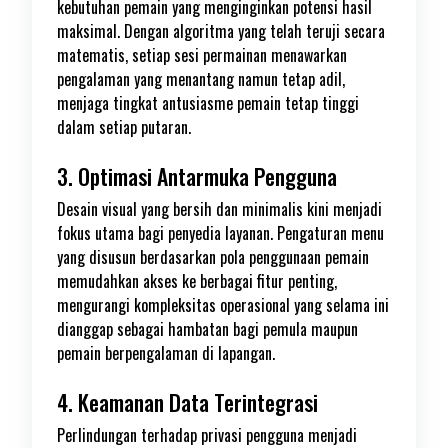
kebutuhan pemain yang menginginkan potensi hasil
maksimal. Dengan algoritma yang telah teruji secara
matematis, setiap sesi permainan menawarkan
pengalaman yang menantang namun tetap adil,
menjaga tingkat antusiasme pemain tetap tinggi
dalam setiap putaran.
3. Optimasi Antarmuka Pengguna
Desain visual yang bersih dan minimalis kini menjadi
fokus utama bagi penyedia layanan. Pengaturan menu
yang disusun berdasarkan pola penggunaan pemain
memudahkan akses ke berbagai fitur penting,
mengurangi kompleksitas operasional yang selama ini
dianggap sebagai hambatan bagi pemula maupun
pemain berpengalaman di lapangan.
4. Keamanan Data Terintegrasi
Perlindungan terhadap privasi pengguna menjadi