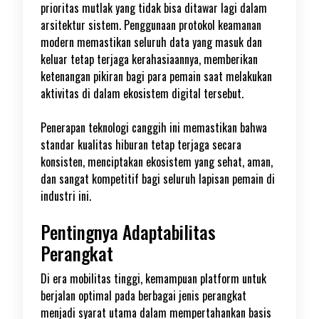
prioritas mutlak yang tidak bisa ditawar lagi dalam
arsitektur sistem. Penggunaan protokol keamanan
modern memastikan seluruh data yang masuk dan
keluar tetap terjaga kerahasiaannya, memberikan
ketenangan pikiran bagi para pemain saat melakukan
aktivitas di dalam ekosistem digital tersebut.
Penerapan teknologi canggih ini memastikan bahwa
standar kualitas hiburan tetap terjaga secara
konsisten, menciptakan ekosistem yang sehat, aman,
dan sangat kompetitif bagi seluruh lapisan pemain di
industri ini.
Pentingnya Adaptabilitas
Perangkat
Di era mobilitas tinggi, kemampuan platform untuk
berjalan optimal pada berbagai jenis perangkat
menjadi syarat utama dalam mempertahankan basis