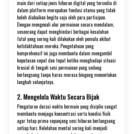
main dari setiap jenis hiburan digital yang tersedia di
dalam platform merupakan fondasi utama yang tidak
boleh diabaikan begitu saja oleh para partisipan.
Dengan mengenali alur permainan secara mendalam,
seseorang dapat menghindari berbagai kesalahan
fatal yang sering kali dilakukan oleh pemula akibat
ketidaktahuan mereka. Pengetahuan yang
komprehensif ini juga membantu dalam mengambil
keputusan cepat dan tepat ketika menghadapi situasi
krusial di tengah sesi permainan yang sedang
berlangsung tanpa harus merasa bingung menentukan
langkah selanjutnya.
2. Mengelola Waktu Secara Bijak
Pengaturan durasi waktu bermain yang disiplin sangat
membantu menjaga konsentrasi serta kondisi fisik
agar tetap prima sepanjang sesi hiburan berlangsung
setiap hari. Kelelahan mental sering kali menjadi