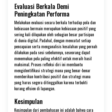
Evaluasi Berkala Demi
Peningkatan Performa
Melakukan evaluasi secara berkala terhadap pola dan
kebiasaan bermain merupakan kebiasaan positif yang
sering kali dilupakan oleh sebagian besar partisipan
di dunia digital. Padahal, dengan mencatat setiap
pencapaian serta menganalisis kesalahan yang pernah
dilakukan pada sesi sebelumnya, seseorang dapat
menemukan pola paling efektif untuk meraih hasil
maksimal. Proses refleksi diri ini membantu
mengidentifikasi strategi mana yang benar-benar
memberikan kontribusi positif dan strategi mana
yang harus segera ditinggalkan karena terbukti
kurang efisien di lapangan.
Kesimpulan
Kesimpulan dari pembahasan ini adalah bahwa cara