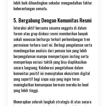
lebih baik dibandingkan sekadar mengandalkan faktor
keberuntungan semata.
5. Bergabung Dengan Komunitas Resmi
Interaksi aktif bersama sesama anggota di dalam
forum atau grup diskusi resmi memberikan banyak
sekali wawasan berharga terkait perkembangan tren
permainan terbaru saat ini. Berbagi pengalaman serta
mendengarkan analisis dari pemain lain yang lebih
berpengalaman mampu mempertajam insting serta
memperkaya variasi taktik yang bisa diaplikasikan
secara langsung. Kolaborasi pengetahuan dalam
komunitas positif ini menciptakan ekosistem digital
yang suportif bagi siapa saja yang ingin terus
meningkatkan kemampuan bermain mereka ke level
yang lebih tinggi.
Menerapkan seluruh langkah strategis di atas secara