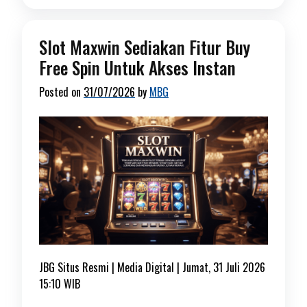
Slot Maxwin Sediakan Fitur Buy
Free Spin Untuk Akses Instan
Posted on
31/07/2026
by
MBG
JBG Situs Resmi
|
Media Digital
| Jumat, 31 Juli 2026
15:10 WIB