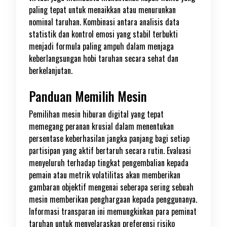
paling tepat untuk menaikkan atau menurunkan
nominal taruhan. Kombinasi antara analisis data
statistik dan kontrol emosi yang stabil terbukti
menjadi formula paling ampuh dalam menjaga
keberlangsungan hobi taruhan secara sehat dan
berkelanjutan.
Panduan Memilih Mesin
Pemilihan mesin hiburan digital yang tepat
memegang peranan krusial dalam menentukan
persentase keberhasilan jangka panjang bagi setiap
partisipan yang aktif bertaruh secara rutin. Evaluasi
menyeluruh terhadap tingkat pengembalian kepada
pemain atau metrik volatilitas akan memberikan
gambaran objektif mengenai seberapa sering sebuah
mesin memberikan penghargaan kepada penggunanya.
Informasi transparan ini memungkinkan para peminat
taruhan untuk menyelaraskan preferensi risiko