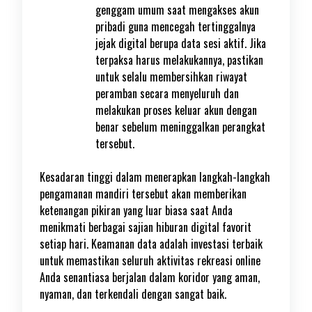
genggam umum saat mengakses akun
pribadi guna mencegah tertinggalnya
jejak digital berupa data sesi aktif. Jika
terpaksa harus melakukannya, pastikan
untuk selalu membersihkan riwayat
peramban secara menyeluruh dan
melakukan proses keluar akun dengan
benar sebelum meninggalkan perangkat
tersebut.
Kesadaran tinggi dalam menerapkan langkah-langkah
pengamanan mandiri tersebut akan memberikan
ketenangan pikiran yang luar biasa saat Anda
menikmati berbagai sajian hiburan digital favorit
setiap hari. Keamanan data adalah investasi terbaik
untuk memastikan seluruh aktivitas rekreasi online
Anda senantiasa berjalan dalam koridor yang aman,
nyaman, dan terkendali dengan sangat baik.