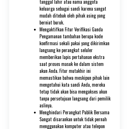
tanggal lahir atau nama anggota
keluarga sebagai sandi karena sangat
mudah ditebak oleh pihak asing yang
berniat buruk.
Mengaktifkan Fitur Verifikasi Ganda
Pengamanan tambahan berupa kode
konfirmasi sekali pakai yang dikirimkan
langsung ke perangkat seluler
memberikan lapis pertahanan ekstra
saat proses masuk ke dalam sistem
akun Anda. Fitur mutakhir ini
memastikan bahwa meskipun pihak lain
mengetahui kata sandi Anda, mereka
tetap tidak akan bisa mengakses akun
tanpa persetujuan langsung dari pemilik
aslinya.
Menghindari Perangkat Publik Bersama
Sangat disarankan untuk tidak pernah
menggunakan komputer atau telepon