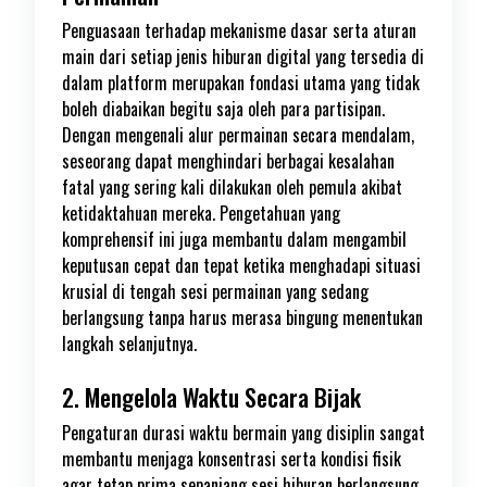
Penguasaan terhadap mekanisme dasar serta aturan
main dari setiap jenis hiburan digital yang tersedia di
dalam platform merupakan fondasi utama yang tidak
boleh diabaikan begitu saja oleh para partisipan.
Dengan mengenali alur permainan secara mendalam,
seseorang dapat menghindari berbagai kesalahan
fatal yang sering kali dilakukan oleh pemula akibat
ketidaktahuan mereka. Pengetahuan yang
komprehensif ini juga membantu dalam mengambil
keputusan cepat dan tepat ketika menghadapi situasi
krusial di tengah sesi permainan yang sedang
berlangsung tanpa harus merasa bingung menentukan
langkah selanjutnya.
2. Mengelola Waktu Secara Bijak
Pengaturan durasi waktu bermain yang disiplin sangat
membantu menjaga konsentrasi serta kondisi fisik
agar tetap prima sepanjang sesi hiburan berlangsung