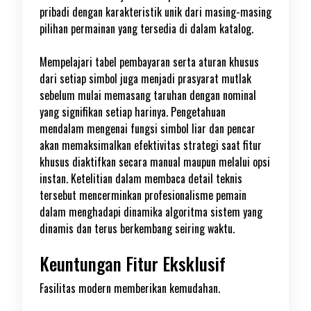
pribadi dengan karakteristik unik dari masing-masing
pilihan permainan yang tersedia di dalam katalog.
Mempelajari tabel pembayaran serta aturan khusus
dari setiap simbol juga menjadi prasyarat mutlak
sebelum mulai memasang taruhan dengan nominal
yang signifikan setiap harinya. Pengetahuan
mendalam mengenai fungsi simbol liar dan pencar
akan memaksimalkan efektivitas strategi saat fitur
khusus diaktifkan secara manual maupun melalui opsi
instan. Ketelitian dalam membaca detail teknis
tersebut mencerminkan profesionalisme pemain
dalam menghadapi dinamika algoritma sistem yang
dinamis dan terus berkembang seiring waktu.
Keuntungan Fitur Eksklusif
Fasilitas modern memberikan kemudahan.