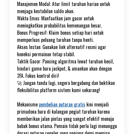
Manajemen Modal: Atur limit taruhan harian untuk
menjaga kestabilan saldo akun.
Waktu Emas: Manfaatkan jam gacor untuk
meningkatkan probabilitas kemenangan besar.
Bonus Progresif: Klaim bonus setiap hari untuk
memperluas peluang taruhan tanpa henti.
Akses Instan: Gunakan link alternatif resmi agar
koneksi permainan tetap stabil.
Taktik Gacor: Pancing algoritma lewat taruhan kecil,
hindari game baru jackpot, & amankan akun dengan
2FA. Fokus kontrol diri!
🚀 Jangan tunda lagi, segera bergabung dan buktikan
fleksibilitas platform sistem kami sekarang!
Mekanisme
pembelian putaran gratis
kini menjadi
primadona baru di kalangan pegiat taruhan karena
memberikan jalan pintas yang sangat efektif menuju
babak bonus utama. Pemain tidak perlu lagi menunggu
durasi putaran reguler yang panjang demi memicu