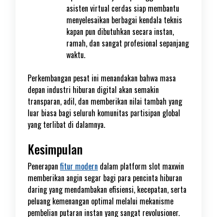
asisten virtual cerdas siap membantu
menyelesaikan berbagai kendala teknis
kapan pun dibutuhkan secara instan,
ramah, dan sangat profesional sepanjang
waktu.
Perkembangan pesat ini menandakan bahwa masa
depan industri hiburan digital akan semakin
transparan, adil, dan memberikan nilai tambah yang
luar biasa bagi seluruh komunitas partisipan global
yang terlibat di dalamnya.
Kesimpulan
Penerapan
fitur modern
dalam platform slot maxwin
memberikan angin segar bagi para pencinta hiburan
daring yang mendambakan efisiensi, kecepatan, serta
peluang kemenangan optimal melalui mekanisme
pembelian putaran instan yang sangat revolusioner.