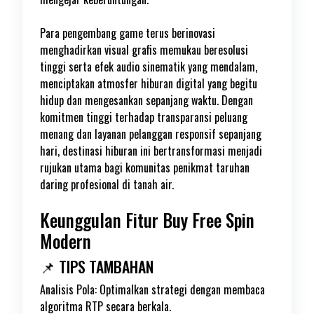
Para pengembang game terus berinovasi
menghadirkan visual grafis memukau beresolusi
tinggi serta efek audio sinematik yang mendalam,
menciptakan atmosfer hiburan digital yang begitu
hidup dan mengesankan sepanjang waktu. Dengan
komitmen tinggi terhadap transparansi peluang
menang dan layanan pelanggan responsif sepanjang
hari, destinasi hiburan ini bertransformasi menjadi
rujukan utama bagi komunitas penikmat taruhan
daring profesional di tanah air.
Keunggulan Fitur Buy Free Spin
Modern
📌 TIPS TAMBAHAN
Analisis Pola: Optimalkan strategi dengan membaca
algoritma RTP secara berkala.