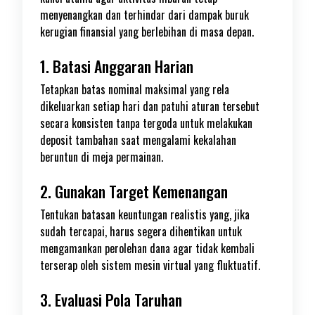
menyenangkan dan terhindar dari dampak buruk
kerugian finansial yang berlebihan di masa depan.
1. Batasi Anggaran Harian
Tetapkan batas nominal maksimal yang rela
dikeluarkan setiap hari dan patuhi aturan tersebut
secara konsisten tanpa tergoda untuk melakukan
deposit tambahan saat mengalami kekalahan
beruntun di meja permainan.
2. Gunakan Target Kemenangan
Tentukan batasan keuntungan realistis yang, jika
sudah tercapai, harus segera dihentikan untuk
mengamankan perolehan dana agar tidak kembali
terserap oleh sistem mesin virtual yang fluktuatif.
3. Evaluasi Pola Taruhan