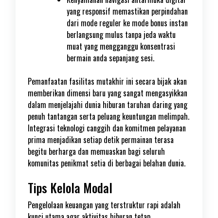
yang responsif memastikan perpindahan
dari mode reguler ke mode bonus instan
berlangsung mulus tanpa jeda waktu
muat yang mengganggu konsentrasi
bermain anda sepanjang sesi.
Pemanfaatan fasilitas mutakhir ini secara bijak akan
memberikan dimensi baru yang sangat mengasyikkan
dalam menjelajahi dunia hiburan taruhan daring yang
penuh tantangan serta peluang keuntungan melimpah.
Integrasi teknologi canggih dan komitmen pelayanan
prima menjadikan setiap detik permainan terasa
begitu berharga dan memuaskan bagi seluruh
komunitas penikmat setia di berbagai belahan dunia.
Tips Kelola Modal
Pengelolaan keuangan yang terstruktur rapi adalah
kunci utama agar aktivitas hiburan tetap