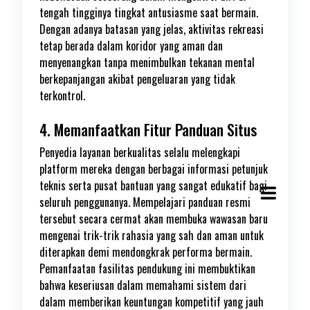
tengah tingginya tingkat antusiasme saat bermain.
Dengan adanya batasan yang jelas, aktivitas rekreasi
tetap berada dalam koridor yang aman dan
menyenangkan tanpa menimbulkan tekanan mental
berkepanjangan akibat pengeluaran yang tidak
terkontrol.
4. Memanfaatkan Fitur Panduan Situs
Penyedia layanan berkualitas selalu melengkapi
platform mereka dengan berbagai informasi petunjuk
teknis serta pusat bantuan yang sangat edukatif bagi
seluruh penggunanya. Mempelajari panduan resmi
tersebut secara cermat akan membuka wawasan baru
mengenai trik-trik rahasia yang sah dan aman untuk
diterapkan demi mendongkrak performa bermain.
Pemanfaatan fasilitas pendukung ini membuktikan
bahwa keseriusan dalam memahami sistem dari
dalam memberikan keuntungan kompetitif yang jauh