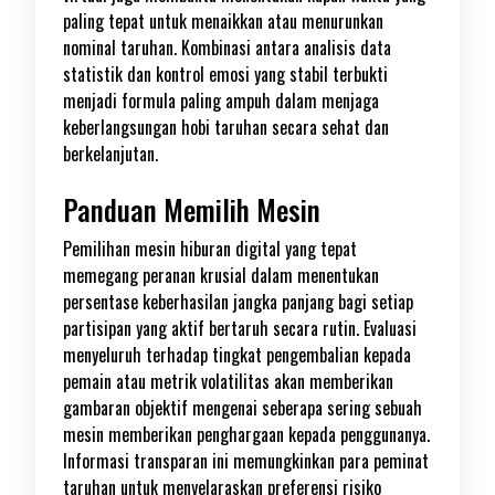
paling tepat untuk menaikkan atau menurunkan
nominal taruhan. Kombinasi antara analisis data
statistik dan kontrol emosi yang stabil terbukti
menjadi formula paling ampuh dalam menjaga
keberlangsungan hobi taruhan secara sehat dan
berkelanjutan.
Panduan Memilih Mesin
Pemilihan mesin hiburan digital yang tepat
memegang peranan krusial dalam menentukan
persentase keberhasilan jangka panjang bagi setiap
partisipan yang aktif bertaruh secara rutin. Evaluasi
menyeluruh terhadap tingkat pengembalian kepada
pemain atau metrik volatilitas akan memberikan
gambaran objektif mengenai seberapa sering sebuah
mesin memberikan penghargaan kepada penggunanya.
Informasi transparan ini memungkinkan para peminat
taruhan untuk menyelaraskan preferensi risiko