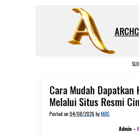
Skip
to
content
ARCHC
SLO
Cara Mudah Dapatkan
Melalui Situs Resmi C
Posted on
04/08/2026
by
MBG
Admin
–