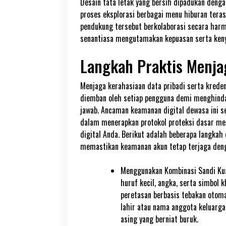
Desain tata letak yang bersih dipadukan deng
proses eksplorasi berbagai menu hiburan tera
pendukung tersebut berkolaborasi secara harm
senantiasa mengutamakan kepuasan serta kenya
Langkah Praktis Menj
Menjaga kerahasiaan data pribadi serta krede
diemban oleh setiap pengguna demi menghindar
jawab. Ancaman keamanan digital dewasa ini 
dalam menerapkan protokol proteksi dasar menj
digital Anda. Berikut adalah beberapa langkah
memastikan keamanan akun tetap terjaga deng
Menggunakan Kombinasi Sandi Ku
huruf kecil, angka, serta simbol
peretasan berbasis tebakan otoma
lahir atau nama anggota keluarga
asing yang berniat buruk.