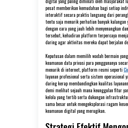
digital yang paling diminati oleh masyarakat 
pesat memberikan kemudahan bagi setiap indi
interaktif secara praktis langsung dari pera
tentu saja menarik perhatian banyak kalangan 
dengan cara yang jauh lebih menyenangkan dan 
tersebut, kehadiran platform terpercaya menj
daring agar aktivitas mereka dapat berjalan d
Keputusan dalam memilih wadah bermain yang 
keamanan data privasi para penggunanya secar
menarik di internet, platform resmi seperti
Ci
layanan profesional serta sistem operasional 
daring kerap membandingkan kualitas layanan
demi melihat sejauh mana keunggulan fitur ya
kelola yang tertib serta dukungan infrastrukt
sama besar untuk mengeksplorasi ragam keseru
keamanan digital yang merugikan.
Strategi Efektif Meng