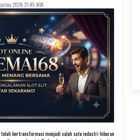
gustus 2026 21:45 WIB
telah bertransformasi menjadi salah satu industri hiburan