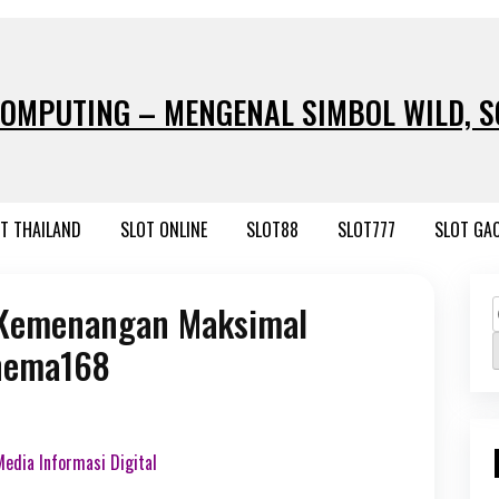
OMPUTING – MENGENAL SIMBOL WILD, S
T THAILAND
SLOT ONLINE
SLOT88
SLOT777
SLOT GA
C
 Kemenangan Maksimal
u
inema168
Media Informasi Digital