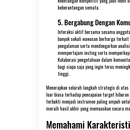
keuntungan kompetitif yang jauh lebih 
keberuntungan semata.
5. Bergabung Dengan Kom
Interaksi aktif bersama sesama anggot
banyak sekali wawasan berharga terkait
pengalaman serta mendengarkan analisi
mempertajam insting serta memperkaya v
Kolaborasi pengetahuan dalam komunitas
bagi siapa saja yang ingin terus menin
tinggi.
Menerapkan seluruh langkah strategis di atas
luar biasa terhadap pencapaian target hiburan 
terbukti menjadi instrumen paling ampuh unt
meraih hasil akhir yang memuaskan secara ma
Memahami Karakteristi