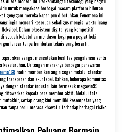
luas di era modern ini. Perkembangan teknologi yang begitu
vidu untuk mengakses berbagai macam platform hiburan
ngkat genggam mereka kapan pun dibutuhkan. Fenomena ini
yang ingin mencari keseruan sekaligus mengisi waktu luang
fleksibel. Dalam ekosistem digital yang kompetitif
adi sebuah kebutuhan mendasar bagi para pegiat hobi
engan lancar tanpa hambatan teknis yang berarti.
tepat akan sangat menentukan kualitas pengalaman serta
a keseluruhan. Di tengah maraknya berbagai penawaran
nema168
hadir memberikan angin segar melalui standar
yang transparan dan akuntabel. Bahkan, beberapa komunitas
nya dengan standar industri lain termasuk megawin99
ng ditawarkan kepada para member aktif. Melalui tata
ur mutakhir, setiap orang kini memiliki kesempatan yang
an tanpa perlu merasa khawatir terhadap berbagai risiko
optimalkan Peluang Bermain