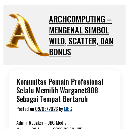
Skip
to
ARCHCOMPUTING –
content
MENGENAL SIMBOL
WILD, SCATTER, DAN
BONUS
Komunitas Pemain Profesional
Selalu Memilih Warganet888
Sebagai Tempat Bertaruh
Posted on
09/08/2026
by
MBG
Admin Redaksi –
JBG Media