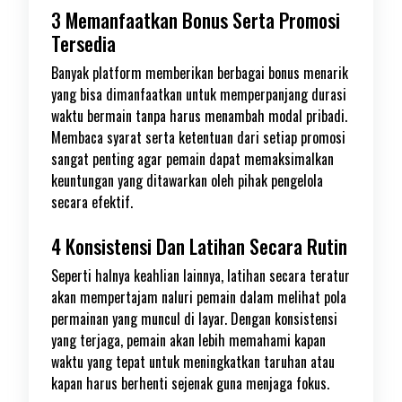
3 Memanfaatkan Bonus Serta Promosi
Tersedia
Banyak platform memberikan berbagai bonus menarik
yang bisa dimanfaatkan untuk memperpanjang durasi
waktu bermain tanpa harus menambah modal pribadi.
Membaca syarat serta ketentuan dari setiap promosi
sangat penting agar pemain dapat memaksimalkan
keuntungan yang ditawarkan oleh pihak pengelola
secara efektif.
4 Konsistensi Dan Latihan Secara Rutin
Seperti halnya keahlian lainnya, latihan secara teratur
akan mempertajam naluri pemain dalam melihat pola
permainan yang muncul di layar. Dengan konsistensi
yang terjaga, pemain akan lebih memahami kapan
waktu yang tepat untuk meningkatkan taruhan atau
kapan harus berhenti sejenak guna menjaga fokus.