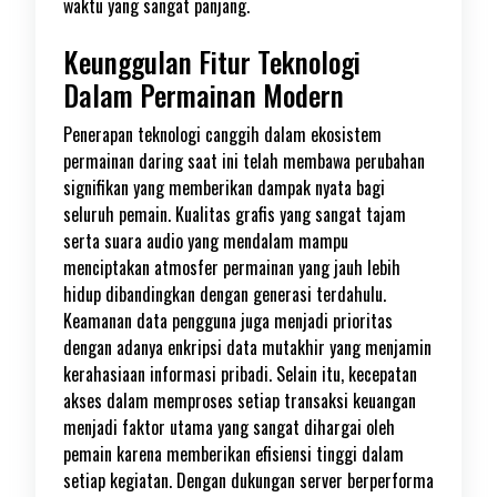
waktu yang sangat panjang.
Keunggulan Fitur Teknologi
Dalam Permainan Modern
Penerapan teknologi canggih dalam ekosistem
permainan daring saat ini telah membawa perubahan
signifikan yang memberikan dampak nyata bagi
seluruh pemain. Kualitas grafis yang sangat tajam
serta suara audio yang mendalam mampu
menciptakan atmosfer permainan yang jauh lebih
hidup dibandingkan dengan generasi terdahulu.
Keamanan data pengguna juga menjadi prioritas
dengan adanya enkripsi data mutakhir yang menjamin
kerahasiaan informasi pribadi. Selain itu, kecepatan
akses dalam memproses setiap transaksi keuangan
menjadi faktor utama yang sangat dihargai oleh
pemain karena memberikan efisiensi tinggi dalam
setiap kegiatan. Dengan dukungan server berperforma