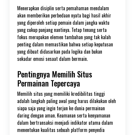
Menerapkan disiplin serta pemahaman mendalam
akan memberikan perbedaan nyata bagi hasil akhir
yang diperoleh setiap pemain dalam jangka waktu
yang cukup panjang nantinya. Tetap tenang serta
fokus merupakan elemen tambahan yang tak kalah
penting dalam memastikan bahwa setiap keputusan
yang dibuat didasarkan pada logika dan bukan
sekadar emosi sesaat dalam bermain.
Pentingnya Memilih Situs
Permainan Tepercaya
Memilih situs yang memiliki kredibilitas tinggi
adalah langkah paling awal yang harus dilakukan oleh
siapa saja yang ingin terjun ke dunia permainan
daring dengan aman. Keamanan serta kenyamanan
dalam bertransaksi menjadi indikator utama dalam
menentukan kualitas sebuah platform penyedia