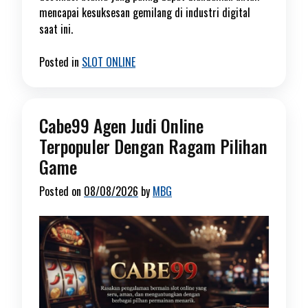
mencapai kesuksesan gemilang di industri digital
saat ini.
Posted in
SLOT ONLINE
Cabe99 Agen Judi Online
Terpopuler Dengan Ragam Pilihan
Game
Posted on
08/08/2026
by
MBG