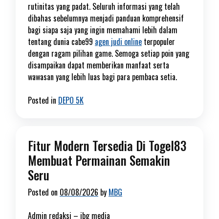
rutinitas yang padat. Seluruh informasi yang telah
dibahas sebelumnya menjadi panduan komprehensif
bagi siapa saja yang ingin memahami lebih dalam
tentang dunia cabe99
agen judi online
terpopuler
dengan ragam pilihan game. Semoga setiap poin yang
disampaikan dapat memberikan manfaat serta
wawasan yang lebih luas bagi para pembaca setia.
Posted in
DEPO 5K
Fitur Modern Tersedia Di Togel83
Membuat Permainan Semakin
Seru
Posted on
08/08/2026
by
MBG
Admin redaksi –
jbg media