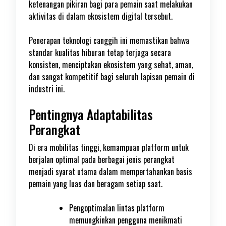
ketenangan pikiran bagi para pemain saat melakukan
aktivitas di dalam ekosistem digital tersebut.
Penerapan teknologi canggih ini memastikan bahwa
standar kualitas hiburan tetap terjaga secara
konsisten, menciptakan ekosistem yang sehat, aman,
dan sangat kompetitif bagi seluruh lapisan pemain di
industri ini.
Pentingnya Adaptabilitas
Perangkat
Di era mobilitas tinggi, kemampuan platform untuk
berjalan optimal pada berbagai jenis perangkat
menjadi syarat utama dalam mempertahankan basis
pemain yang luas dan beragam setiap saat.
Pengoptimalan lintas platform
memungkinkan pengguna menikmati