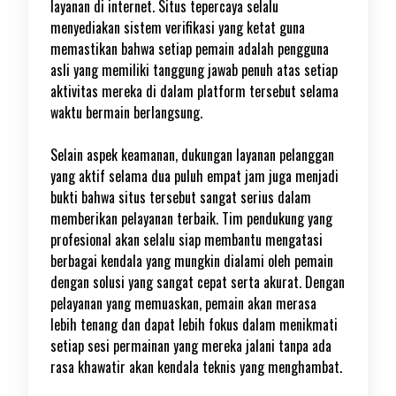
layanan di internet. Situs tepercaya selalu
menyediakan sistem verifikasi yang ketat guna
memastikan bahwa setiap pemain adalah pengguna
asli yang memiliki tanggung jawab penuh atas setiap
aktivitas mereka di dalam platform tersebut selama
waktu bermain berlangsung.
Selain aspek keamanan, dukungan layanan pelanggan
yang aktif selama dua puluh empat jam juga menjadi
bukti bahwa situs tersebut sangat serius dalam
memberikan pelayanan terbaik. Tim pendukung yang
profesional akan selalu siap membantu mengatasi
berbagai kendala yang mungkin dialami oleh pemain
dengan solusi yang sangat cepat serta akurat. Dengan
pelayanan yang memuaskan, pemain akan merasa
lebih tenang dan dapat lebih fokus dalam menikmati
setiap sesi permainan yang mereka jalani tanpa ada
rasa khawatir akan kendala teknis yang menghambat.