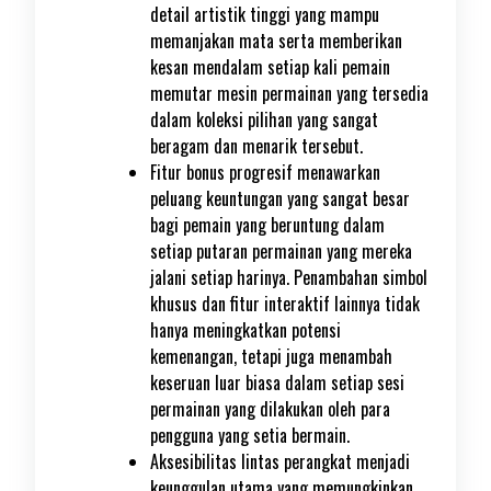
detail artistik tinggi yang mampu
memanjakan mata serta memberikan
kesan mendalam setiap kali pemain
memutar mesin permainan yang tersedia
dalam koleksi pilihan yang sangat
beragam dan menarik tersebut.
Fitur bonus progresif menawarkan
peluang keuntungan yang sangat besar
bagi pemain yang beruntung dalam
setiap putaran permainan yang mereka
jalani setiap harinya. Penambahan simbol
khusus dan fitur interaktif lainnya tidak
hanya meningkatkan potensi
kemenangan, tetapi juga menambah
keseruan luar biasa dalam setiap sesi
permainan yang dilakukan oleh para
pengguna yang setia bermain.
Aksesibilitas lintas perangkat menjadi
keunggulan utama yang memungkinkan