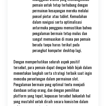
pemain untuk tetap terhubung dengan
permainan kesayangan mereka melalui
ponsel pintar atau tablet. Kemudahan
dalam navigasi serta optimalisasi
antarmuka pengguna memastikan bahwa
pengalaman bermain tetap mulus dan
sangat memuaskan di mana pun pemain
berada tanpa harus terikat pada
perangkat komputer desktop lagi.
Dengan memperhatikan seluruh aspek positif
tersebut, para pemain dapat dengan lebih bijak dalam
menentukan langkah serta strategi terbaik saat ingin
mencoba peruntungan dalam permainan slot.
Pengalaman bermain yang optimal tentu menjadi
dambaan setiap orang, dan dengan pemilihan
platform yang tepat, kepuasan tersebut bukanlah hal
yang mustahil untuk diraih secara konsisten dalam