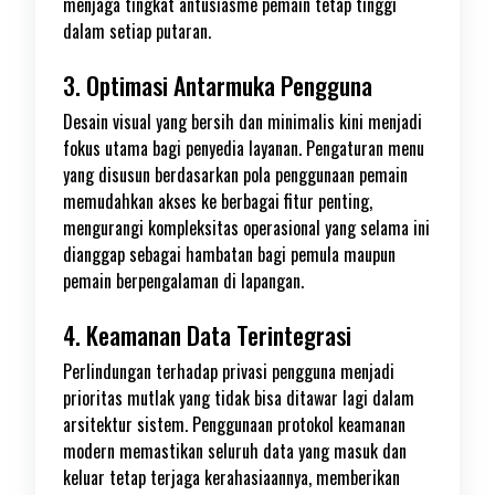
menjaga tingkat antusiasme pemain tetap tinggi
dalam setiap putaran.
3. Optimasi Antarmuka Pengguna
Desain visual yang bersih dan minimalis kini menjadi
fokus utama bagi penyedia layanan. Pengaturan menu
yang disusun berdasarkan pola penggunaan pemain
memudahkan akses ke berbagai fitur penting,
mengurangi kompleksitas operasional yang selama ini
dianggap sebagai hambatan bagi pemula maupun
pemain berpengalaman di lapangan.
4. Keamanan Data Terintegrasi
Perlindungan terhadap privasi pengguna menjadi
prioritas mutlak yang tidak bisa ditawar lagi dalam
arsitektur sistem. Penggunaan protokol keamanan
modern memastikan seluruh data yang masuk dan
keluar tetap terjaga kerahasiaannya, memberikan