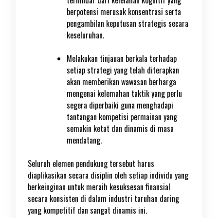
terhindar dari kelelahan kognitif yang
berpotensi merusak konsentrasi serta
pengambilan keputusan strategis secara
keseluruhan.
Melakukan tinjauan berkala terhadap
setiap strategi yang telah diterapkan
akan memberikan wawasan berharga
mengenai kelemahan taktik yang perlu
segera diperbaiki guna menghadapi
tantangan kompetisi permainan yang
semakin ketat dan dinamis di masa
mendatang.
Seluruh elemen pendukung tersebut harus
diaplikasikan secara disiplin oleh setiap individu yang
berkeinginan untuk meraih kesuksesan finansial
secara konsisten di dalam industri taruhan daring
yang kompetitif dan sangat dinamis ini.