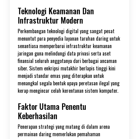
Teknologi Keamanan Dan
Infrastruktur Modern
Perkembangan teknologi digital yang sangat pesat
menuntut para penyedia layanan taruhan daring untuk
senantiasa memperbarui infrastruktur keamanan
jaringan guna melindungi data privasi serta aset
finansial seluruh anggotanya dari berbagai ancaman
siber. Sistem enkripsi mutakhir berlapis tinggi kini
menjadi standar emas yang diterapkan untuk
menangkal segala bentuk upaya peretasan ilegal yang
kerap mengincar celah kerentanan sistem komputer.
Faktor Utama Penentu
Keberhasilan
Penerapan strategi yang matang di dalam arena
permainan daring memerlukan pemahaman