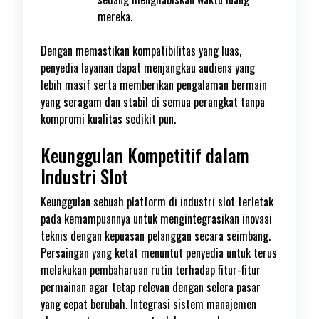
mereka.
Dengan memastikan kompatibilitas yang luas,
penyedia layanan dapat menjangkau audiens yang
lebih masif serta memberikan pengalaman bermain
yang seragam dan stabil di semua perangkat tanpa
kompromi kualitas sedikit pun.
Keunggulan Kompetitif dalam
Industri Slot
Keunggulan sebuah platform di industri slot terletak
pada kemampuannya untuk mengintegrasikan inovasi
teknis dengan kepuasan pelanggan secara seimbang.
Persaingan yang ketat menuntut penyedia untuk terus
melakukan pembaharuan rutin terhadap fitur-fitur
permainan agar tetap relevan dengan selera pasar
yang cepat berubah. Integrasi sistem manajemen