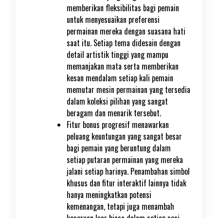
memberikan fleksibilitas bagi pemain
untuk menyesuaikan preferensi
permainan mereka dengan suasana hati
saat itu. Setiap tema didesain dengan
detail artistik tinggi yang mampu
memanjakan mata serta memberikan
kesan mendalam setiap kali pemain
memutar mesin permainan yang tersedia
dalam koleksi pilihan yang sangat
beragam dan menarik tersebut.
Fitur bonus progresif menawarkan
peluang keuntungan yang sangat besar
bagi pemain yang beruntung dalam
setiap putaran permainan yang mereka
jalani setiap harinya. Penambahan simbol
khusus dan fitur interaktif lainnya tidak
hanya meningkatkan potensi
kemenangan, tetapi juga menambah