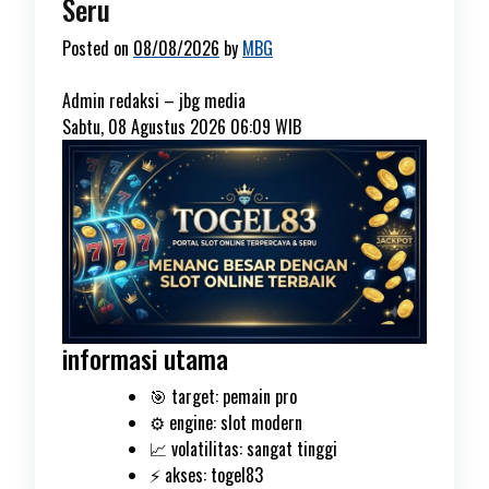
Seru
Posted on
08/08/2026
by
MBG
Admin redaksi –
jbg media
Sabtu, 08 Agustus 2026 06:09 WIB
informasi utama
🎯 target: pemain pro
⚙️ engine: slot modern
📈 volatilitas: sangat tinggi
⚡ akses: togel83