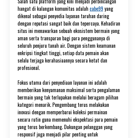
Salah satu platform yang kini menjadi perbincangan
hangat di kalangan komunitas adalah
cabe99
yang
dikenal sebagai penyedia layanan taruhan daring
dengan reputasi sangat baik dan tepercaya. Kehadiran
situs ini menawarkan sebuah ekosistem bermain yang
aman serta transparan bagi para penggunanya di
seluruh penjuru tanah air. Dengan sistem keamanan
enkripsi tingkat tinggi, setiap data pemain akan
selalu terjaga kerahasiaannya secara ketat dan
profesional.
Fokus utama dari penyediaan layanan ini adalah
memberikan kenyamanan maksimal serta pengalaman
bermain yang tak terlupakan melalui beragam pilihan
kategori menarik. Pengembang terus melakukan
inovasi dengan memperbarui koleksi permainan
secara rutin guna memenuhi ekspektasi para pemain
yang terus berkembang. Dukungan pelanggan yang
responsif juga menjadi pilar penting untuk