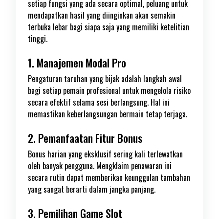
setiap fungsi yang ada secara optimal, peluang untuk
mendapatkan hasil yang diinginkan akan semakin
terbuka lebar bagi siapa saja yang memiliki ketelitian
tinggi.
1. Manajemen Modal Pro
Pengaturan taruhan yang bijak adalah langkah awal
bagi setiap pemain profesional untuk mengelola risiko
secara efektif selama sesi berlangsung. Hal ini
memastikan keberlangsungan bermain tetap terjaga.
2. Pemanfaatan Fitur Bonus
Bonus harian yang eksklusif sering kali terlewatkan
oleh banyak pengguna. Mengklaim penawaran ini
secara rutin dapat memberikan keunggulan tambahan
yang sangat berarti dalam jangka panjang.
3. Pemilihan Game Slot