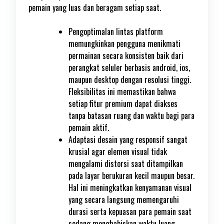
pemain yang luas dan beragam setiap saat.
Pengoptimalan lintas platform
memungkinkan pengguna menikmati
permainan secara konsisten baik dari
perangkat seluler berbasis android, ios,
maupun desktop dengan resolusi tinggi.
Fleksibilitas ini memastikan bahwa
setiap fitur premium dapat diakses
tanpa batasan ruang dan waktu bagi para
pemain aktif.
Adaptasi desain yang responsif sangat
krusial agar elemen visual tidak
mengalami distorsi saat ditampilkan
pada layar berukuran kecil maupun besar.
Hal ini meningkatkan kenyamanan visual
yang secara langsung memengaruhi
durasi serta kepuasan para pemain saat
sedang menghabiskan waktu luang