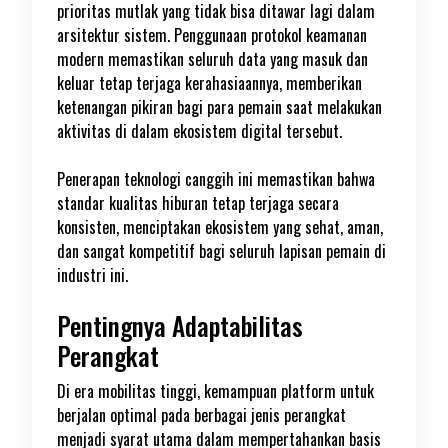
prioritas mutlak yang tidak bisa ditawar lagi dalam
arsitektur sistem. Penggunaan protokol keamanan
modern memastikan seluruh data yang masuk dan
keluar tetap terjaga kerahasiaannya, memberikan
ketenangan pikiran bagi para pemain saat melakukan
aktivitas di dalam ekosistem digital tersebut.
Penerapan teknologi canggih ini memastikan bahwa
standar kualitas hiburan tetap terjaga secara
konsisten, menciptakan ekosistem yang sehat, aman,
dan sangat kompetitif bagi seluruh lapisan pemain di
industri ini.
Pentingnya Adaptabilitas
Perangkat
Di era mobilitas tinggi, kemampuan platform untuk
berjalan optimal pada berbagai jenis perangkat
menjadi syarat utama dalam mempertahankan basis