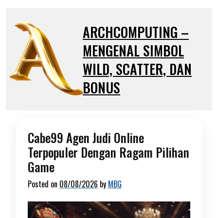
Skip
to
ARCHCOMPUTING –
content
MENGENAL SIMBOL
WILD, SCATTER, DAN
BONUS
Cabe99 Agen Judi Online
Terpopuler Dengan Ragam Pilihan
Game
Posted on
08/08/2026
by
MBG