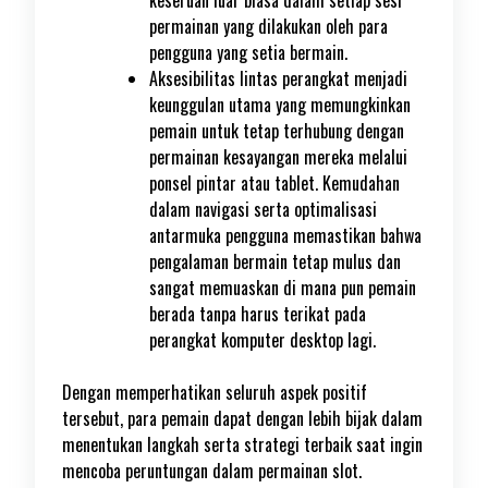
keseruan luar biasa dalam setiap sesi
permainan yang dilakukan oleh para
pengguna yang setia bermain.
Aksesibilitas lintas perangkat menjadi
keunggulan utama yang memungkinkan
pemain untuk tetap terhubung dengan
permainan kesayangan mereka melalui
ponsel pintar atau tablet. Kemudahan
dalam navigasi serta optimalisasi
antarmuka pengguna memastikan bahwa
pengalaman bermain tetap mulus dan
sangat memuaskan di mana pun pemain
berada tanpa harus terikat pada
perangkat komputer desktop lagi.
Dengan memperhatikan seluruh aspek positif
tersebut, para pemain dapat dengan lebih bijak dalam
menentukan langkah serta strategi terbaik saat ingin
mencoba peruntungan dalam permainan slot.