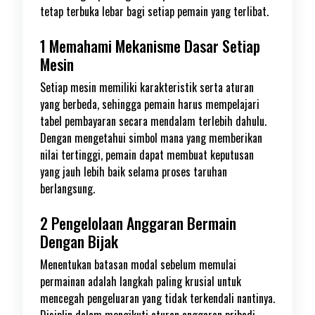
tetap terbuka lebar bagi setiap pemain yang terlibat.
1 Memahami Mekanisme Dasar Setiap
Mesin
Setiap mesin memiliki karakteristik serta aturan
yang berbeda, sehingga pemain harus mempelajari
tabel pembayaran secara mendalam terlebih dahulu.
Dengan mengetahui simbol mana yang memberikan
nilai tertinggi, pemain dapat membuat keputusan
yang jauh lebih baik selama proses taruhan
berlangsung.
2 Pengelolaan Anggaran Bermain
Dengan Bijak
Menentukan batasan modal sebelum memulai
permainan adalah langkah paling krusial untuk
mencegah pengeluaran yang tidak terkendali nantinya.