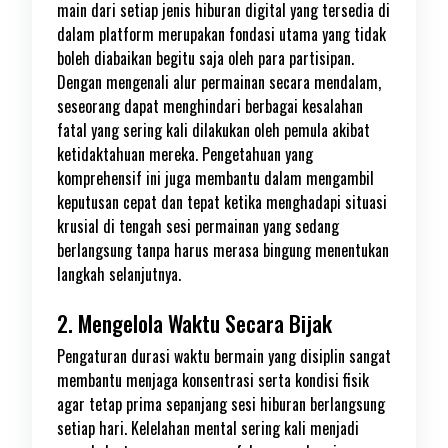
main dari setiap jenis hiburan digital yang tersedia di
dalam platform merupakan fondasi utama yang tidak
boleh diabaikan begitu saja oleh para partisipan.
Dengan mengenali alur permainan secara mendalam,
seseorang dapat menghindari berbagai kesalahan
fatal yang sering kali dilakukan oleh pemula akibat
ketidaktahuan mereka. Pengetahuan yang
komprehensif ini juga membantu dalam mengambil
keputusan cepat dan tepat ketika menghadapi situasi
krusial di tengah sesi permainan yang sedang
berlangsung tanpa harus merasa bingung menentukan
langkah selanjutnya.
2. Mengelola Waktu Secara Bijak
Pengaturan durasi waktu bermain yang disiplin sangat
membantu menjaga konsentrasi serta kondisi fisik
agar tetap prima sepanjang sesi hiburan berlangsung
setiap hari. Kelelahan mental sering kali menjadi