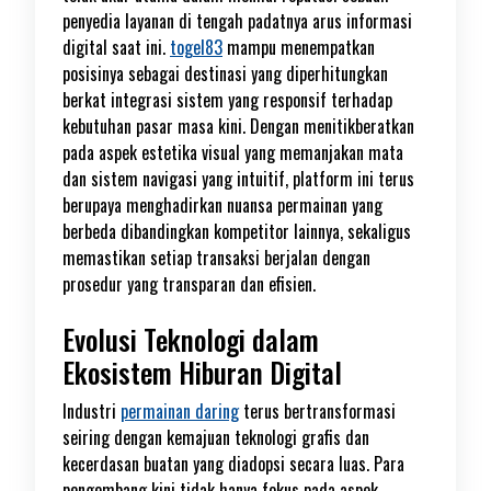
penyedia layanan di tengah padatnya arus informasi
digital saat ini.
togel83
mampu menempatkan
posisinya sebagai destinasi yang diperhitungkan
berkat integrasi sistem yang responsif terhadap
kebutuhan pasar masa kini. Dengan menitikberatkan
pada aspek estetika visual yang memanjakan mata
dan sistem navigasi yang intuitif, platform ini terus
berupaya menghadirkan nuansa permainan yang
berbeda dibandingkan kompetitor lainnya, sekaligus
memastikan setiap transaksi berjalan dengan
prosedur yang transparan dan efisien.
Evolusi Teknologi dalam
Ekosistem Hiburan Digital
Industri
permainan daring
terus bertransformasi
seiring dengan kemajuan teknologi grafis dan
kecerdasan buatan yang diadopsi secara luas. Para
pengembang kini tidak hanya fokus pada aspek