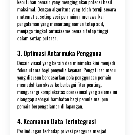
kebutuhan pemain yang menginginkan potensi hasil
maksimal. Dengan algoritma yang telah teruji secara
matematis, setiap sesi permainan menawarkan
pengalaman yang menantang namun tetap adil,
menjaga tingkat antusiasme pemain tetap tinggi
dalam setiap putaran.
3. Optimasi Antarmuka Pengguna
Desain visual yang bersih dan minimalis kini menjadi
fokus utama bagi penyedia layanan. Pengaturan menu
yang disusun berdasarkan pola penggunaan pemain
memudahkan akses ke berbagai fitur penting,
mengurangi kompleksitas operasional yang selama ini
dianggap sebagai hambatan bagi pemula maupun
pemain berpengalaman di lapangan.
4. Keamanan Data Terintegrasi
Perlindungan terhadap privasi pengguna menjadi