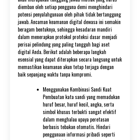
diemban oleh setiap pengguna demi menghindari
potensi penyalahgunaan oleh pihak tidak bertanggung
jawab. Ancaman keamanan digital dewasa ini semakin
beragam bentuknya, sehingga kesadaran mandiri
dalam menerapkan protokol proteksi dasar menjadi
perisai pelindung yang paling tangguh bagi aset
digital Anda. Berikut adalah beberapa langkah
esensial yang dapat diterapkan secara langsung untuk
memastikan keamanan akun tetap terjaga dengan
baik sepanjang waktu tanpa kompromi.
Menggunakan Kombinasi Sandi Kuat
Pembuatan kata sandi yang memadukan
huruf besar, huruf kecil, angka, serta
simbol khusus terbukti sangat efektif
dalam menghalau upaya peretasan
berbasis tebakan otomatis. Hindari
penggunaan informasi pribadi seperti