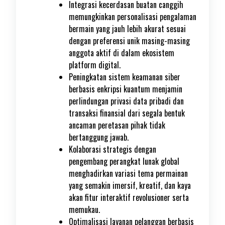
Integrasi kecerdasan buatan canggih
memungkinkan personalisasi pengalaman
bermain yang jauh lebih akurat sesuai
dengan preferensi unik masing-masing
anggota aktif di dalam ekosistem
platform digital.
Peningkatan sistem keamanan siber
berbasis enkripsi kuantum menjamin
perlindungan privasi data pribadi dan
transaksi finansial dari segala bentuk
ancaman peretasan pihak tidak
bertanggung jawab.
Kolaborasi strategis dengan
pengembang perangkat lunak global
menghadirkan variasi tema permainan
yang semakin imersif, kreatif, dan kaya
akan fitur interaktif revolusioner serta
memukau.
Optimalisasi layanan pelanggan berbasis