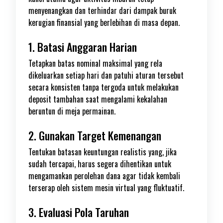
menyenangkan dan terhindar dari dampak buruk
kerugian finansial yang berlebihan di masa depan.
1. Batasi Anggaran Harian
Tetapkan batas nominal maksimal yang rela
dikeluarkan setiap hari dan patuhi aturan tersebut
secara konsisten tanpa tergoda untuk melakukan
deposit tambahan saat mengalami kekalahan
beruntun di meja permainan.
2. Gunakan Target Kemenangan
Tentukan batasan keuntungan realistis yang, jika
sudah tercapai, harus segera dihentikan untuk
mengamankan perolehan dana agar tidak kembali
terserap oleh sistem mesin virtual yang fluktuatif.
3. Evaluasi Pola Taruhan