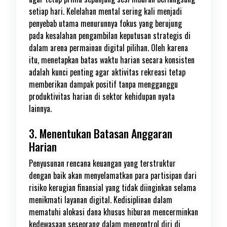
setiap hari. Kelelahan mental sering kali menjadi
penyebab utama menurunnya fokus yang berujung
pada kesalahan pengambilan keputusan strategis di
dalam arena permainan digital pilihan. Oleh karena
itu, menetapkan batas waktu harian secara konsisten
adalah kunci penting agar aktivitas rekreasi tetap
memberikan dampak positif tanpa mengganggu
produktivitas harian di sektor kehidupan nyata
lainnya.
3. Menentukan Batasan Anggaran
Harian
Penyusunan rencana keuangan yang terstruktur
dengan baik akan menyelamatkan para partisipan dari
risiko kerugian finansial yang tidak diinginkan selama
menikmati layanan digital. Kedisiplinan dalam
mematuhi alokasi dana khusus hiburan mencerminkan
kedewasaan seseorang dalam mengontrol diri di