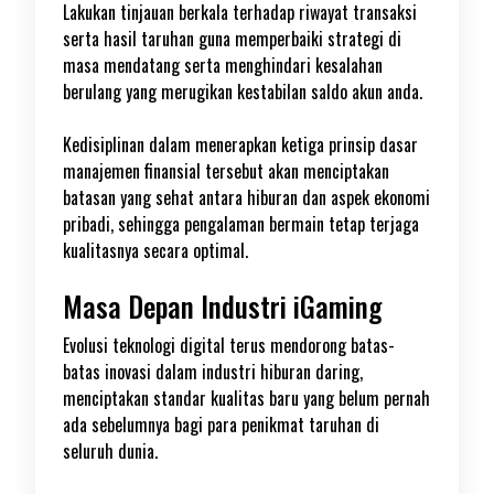
Lakukan tinjauan berkala terhadap riwayat transaksi
serta hasil taruhan guna memperbaiki strategi di
masa mendatang serta menghindari kesalahan
berulang yang merugikan kestabilan saldo akun anda.
Kedisiplinan dalam menerapkan ketiga prinsip dasar
manajemen finansial tersebut akan menciptakan
batasan yang sehat antara hiburan dan aspek ekonomi
pribadi, sehingga pengalaman bermain tetap terjaga
kualitasnya secara optimal.
Masa Depan Industri iGaming
Evolusi teknologi digital terus mendorong batas-
batas inovasi dalam industri hiburan daring,
menciptakan standar kualitas baru yang belum pernah
ada sebelumnya bagi para penikmat taruhan di
seluruh dunia.