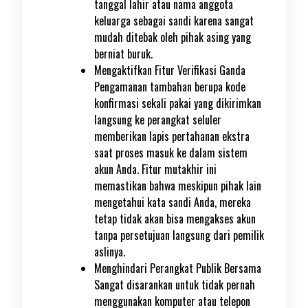
tanggal lahir atau nama anggota
keluarga sebagai sandi karena sangat
mudah ditebak oleh pihak asing yang
berniat buruk.
Mengaktifkan Fitur Verifikasi Ganda
Pengamanan tambahan berupa kode
konfirmasi sekali pakai yang dikirimkan
langsung ke perangkat seluler
memberikan lapis pertahanan ekstra
saat proses masuk ke dalam sistem
akun Anda. Fitur mutakhir ini
memastikan bahwa meskipun pihak lain
mengetahui kata sandi Anda, mereka
tetap tidak akan bisa mengakses akun
tanpa persetujuan langsung dari pemilik
aslinya.
Menghindari Perangkat Publik Bersama
Sangat disarankan untuk tidak pernah
menggunakan komputer atau telepon