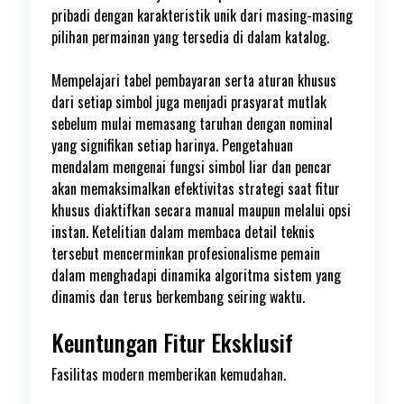
pribadi dengan karakteristik unik dari masing-masing
pilihan permainan yang tersedia di dalam katalog.
Mempelajari tabel pembayaran serta aturan khusus
dari setiap simbol juga menjadi prasyarat mutlak
sebelum mulai memasang taruhan dengan nominal
yang signifikan setiap harinya. Pengetahuan
mendalam mengenai fungsi simbol liar dan pencar
akan memaksimalkan efektivitas strategi saat fitur
khusus diaktifkan secara manual maupun melalui opsi
instan. Ketelitian dalam membaca detail teknis
tersebut mencerminkan profesionalisme pemain
dalam menghadapi dinamika algoritma sistem yang
dinamis dan terus berkembang seiring waktu.
Keuntungan Fitur Eksklusif
Fasilitas modern memberikan kemudahan.