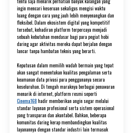
tentu saja menarik perhatian banyak kalangan yang
ingin mencari keseruan sekaligus mengisi waktu
luang dengan cara yang jauh lebih menyenangkan dan
fleksibel. Dalam ekosistem digital yang kompetitif
tersebut, kehadiran platform terpercaya menjadi
sebuah kebutuhan mendasar bagi para pegiat hobi
daring agar aktivitas mereka dapat berjalan dengan
lancar tanpa hambatan teknis yang berarti.
Keputusan dalam memilih wadah bermain yang tepat
akan sangat menentukan kualitas pengalaman serta
keamanan data privasi para penggunanya secara
keseluruhan. Di tengah maraknya berbagai penawaran
menarik di internet, platform resmi seperti
Cinema168
hadir memberikan angin segar melalui
standar layanan profesional serta sistem operasional
yang transparan dan akuntabel. Bahkan, beberapa
komunitas daring kerap membandingkan kualitas
layanannya dengan standar industri lain termasuk