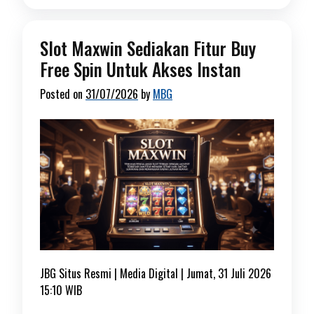
Slot Maxwin Sediakan Fitur Buy
Free Spin Untuk Akses Instan
Posted on
31/07/2026
by
MBG
JBG Situs Resmi
|
Media Digital
| Jumat, 31 Juli 2026
15:10 WIB