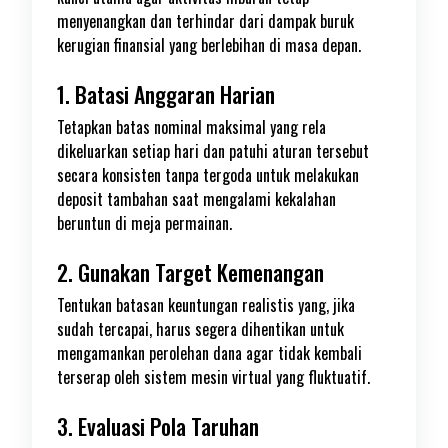
menyenangkan dan terhindar dari dampak buruk
kerugian finansial yang berlebihan di masa depan.
1. Batasi Anggaran Harian
Tetapkan batas nominal maksimal yang rela
dikeluarkan setiap hari dan patuhi aturan tersebut
secara konsisten tanpa tergoda untuk melakukan
deposit tambahan saat mengalami kekalahan
beruntun di meja permainan.
2. Gunakan Target Kemenangan
Tentukan batasan keuntungan realistis yang, jika
sudah tercapai, harus segera dihentikan untuk
mengamankan perolehan dana agar tidak kembali
terserap oleh sistem mesin virtual yang fluktuatif.
3. Evaluasi Pola Taruhan