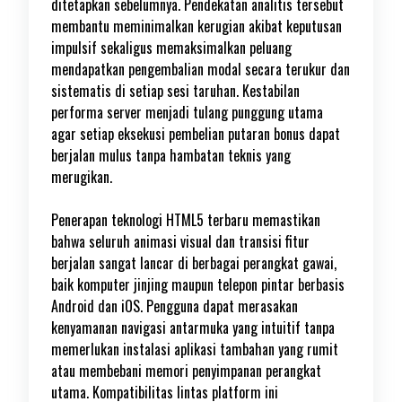
ditetapkan sebelumnya. Pendekatan analitis tersebut
membantu meminimalkan kerugian akibat keputusan
impulsif sekaligus memaksimalkan peluang
mendapatkan pengembalian modal secara terukur dan
sistematis di setiap sesi taruhan. Kestabilan
performa server menjadi tulang punggung utama
agar setiap eksekusi pembelian putaran bonus dapat
berjalan mulus tanpa hambatan teknis yang
merugikan.
Penerapan teknologi HTML5 terbaru memastikan
bahwa seluruh animasi visual dan transisi fitur
berjalan sangat lancar di berbagai perangkat gawai,
baik komputer jinjing maupun telepon pintar berbasis
Android dan iOS. Pengguna dapat merasakan
kenyamanan navigasi antarmuka yang intuitif tanpa
memerlukan instalasi aplikasi tambahan yang rumit
atau membebani memori penyimpanan perangkat
utama. Kompatibilitas lintas platform ini