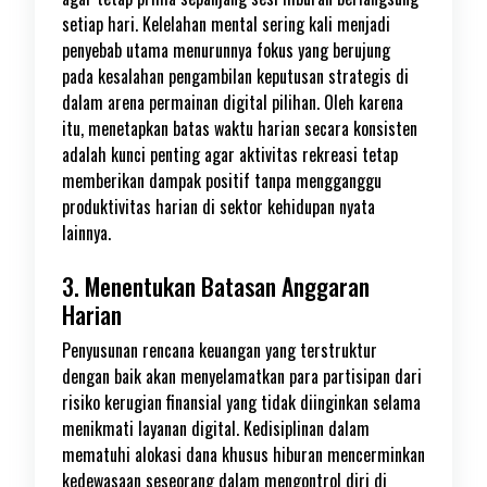
setiap hari. Kelelahan mental sering kali menjadi
penyebab utama menurunnya fokus yang berujung
pada kesalahan pengambilan keputusan strategis di
dalam arena permainan digital pilihan. Oleh karena
itu, menetapkan batas waktu harian secara konsisten
adalah kunci penting agar aktivitas rekreasi tetap
memberikan dampak positif tanpa mengganggu
produktivitas harian di sektor kehidupan nyata
lainnya.
3. Menentukan Batasan Anggaran
Harian
Penyusunan rencana keuangan yang terstruktur
dengan baik akan menyelamatkan para partisipan dari
risiko kerugian finansial yang tidak diinginkan selama
menikmati layanan digital. Kedisiplinan dalam
mematuhi alokasi dana khusus hiburan mencerminkan
kedewasaan seseorang dalam mengontrol diri di