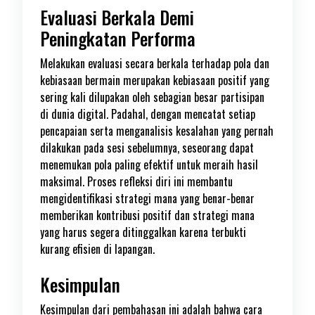
Evaluasi Berkala Demi
Peningkatan Performa
Melakukan evaluasi secara berkala terhadap pola dan
kebiasaan bermain merupakan kebiasaan positif yang
sering kali dilupakan oleh sebagian besar partisipan
di dunia digital. Padahal, dengan mencatat setiap
pencapaian serta menganalisis kesalahan yang pernah
dilakukan pada sesi sebelumnya, seseorang dapat
menemukan pola paling efektif untuk meraih hasil
maksimal. Proses refleksi diri ini membantu
mengidentifikasi strategi mana yang benar-benar
memberikan kontribusi positif dan strategi mana
yang harus segera ditinggalkan karena terbukti
kurang efisien di lapangan.
Kesimpulan
Kesimpulan dari pembahasan ini adalah bahwa cara