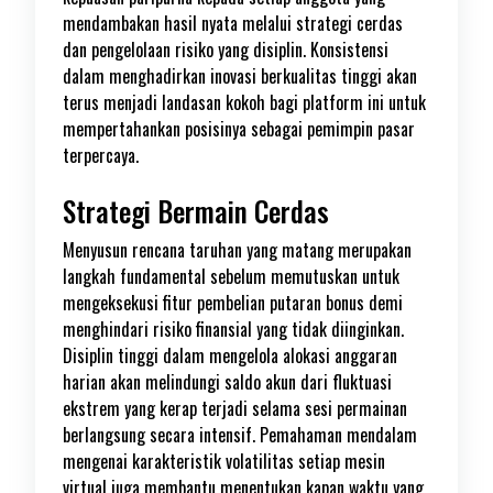
mendambakan hasil nyata melalui strategi cerdas
dan pengelolaan risiko yang disiplin. Konsistensi
dalam menghadirkan inovasi berkualitas tinggi akan
terus menjadi landasan kokoh bagi platform ini untuk
mempertahankan posisinya sebagai pemimpin pasar
terpercaya.
Strategi Bermain Cerdas
Menyusun rencana taruhan yang matang merupakan
langkah fundamental sebelum memutuskan untuk
mengeksekusi fitur pembelian putaran bonus demi
menghindari risiko finansial yang tidak diinginkan.
Disiplin tinggi dalam mengelola alokasi anggaran
harian akan melindungi saldo akun dari fluktuasi
ekstrem yang kerap terjadi selama sesi permainan
berlangsung secara intensif. Pemahaman mendalam
mengenai karakteristik volatilitas setiap mesin
virtual juga membantu menentukan kapan waktu yang