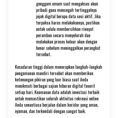
genggam umum saat mengakses akun
pribadi guna mencegah tertinggalnya
jejak digital berupa data sesi aktif. Jika
terpaksa harus melakukannya, pastikan
untuk selalu membersihkan riwayat
peramban secara menyeluruh dan
melakukan proses keluar akun dengan
benar sebelum meninggalkan perangkat
tersebut.
Kesadaran tinggi dalam menerapkan langkah-langkah
pengamanan mandiri tersebut akan memberikan
ketenangan pikiran yang luar biasa saat Anda
menikmati berbagai sajian hiburan digital favorit
setiap hari. Keamanan data adalah investasi terbaik
untuk memastikan seluruh aktivitas rekreasi online
Anda senantiasa berjalan dalam koridor yang aman,
nyaman, dan terkendali dengan sangat baik.