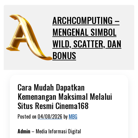
Skip
to
ARCHCOMPUTING –
content
MENGENAL SIMBOL
WILD, SCATTER, DAN
BONUS
Cara Mudah Dapatkan
Kemenangan Maksimal Melalui
Situs Resmi Cinema168
Posted on
04/08/2026
by
MBG
Admin
–
Media Informasi Digital