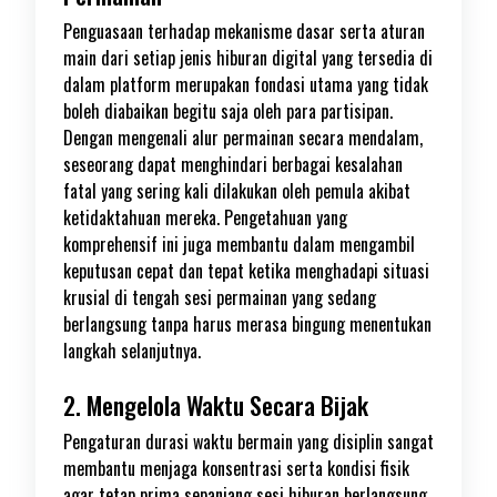
Penguasaan terhadap mekanisme dasar serta aturan
main dari setiap jenis hiburan digital yang tersedia di
dalam platform merupakan fondasi utama yang tidak
boleh diabaikan begitu saja oleh para partisipan.
Dengan mengenali alur permainan secara mendalam,
seseorang dapat menghindari berbagai kesalahan
fatal yang sering kali dilakukan oleh pemula akibat
ketidaktahuan mereka. Pengetahuan yang
komprehensif ini juga membantu dalam mengambil
keputusan cepat dan tepat ketika menghadapi situasi
krusial di tengah sesi permainan yang sedang
berlangsung tanpa harus merasa bingung menentukan
langkah selanjutnya.
2. Mengelola Waktu Secara Bijak
Pengaturan durasi waktu bermain yang disiplin sangat
membantu menjaga konsentrasi serta kondisi fisik
agar tetap prima sepanjang sesi hiburan berlangsung