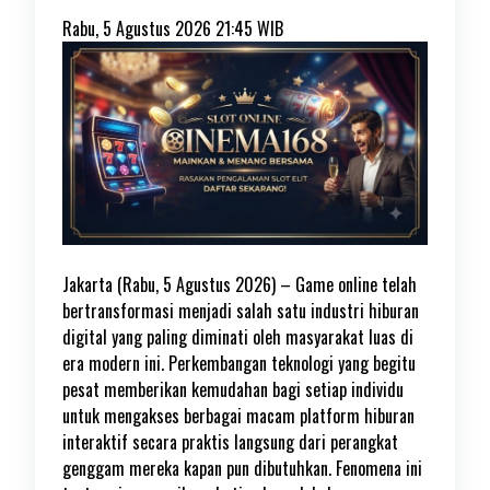
Rabu, 5 Agustus 2026 21:45 WIB
Jakarta (Rabu, 5 Agustus 2026) – Game online telah
bertransformasi menjadi salah satu industri hiburan
digital yang paling diminati oleh masyarakat luas di
era modern ini. Perkembangan teknologi yang begitu
pesat memberikan kemudahan bagi setiap individu
untuk mengakses berbagai macam platform hiburan
interaktif secara praktis langsung dari perangkat
genggam mereka kapan pun dibutuhkan. Fenomena ini