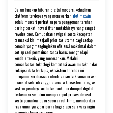
D
alam lanskap hiburan digital modern, kehadiran
platform terdepan yang menawarkan
slot maxwin
selalu mencuri perhatian para penggemar taruhan
daring berkat inovasi fitur mutakhirnya yang sangat
revolusioner. Kemudahan navigasi serta kecepatan
transaksi kini menjadi prioritas utama bagi setiap
pemain yang menginginkan efisiensi maksimal dalam
setiap sesi permainan tanpa harus menghadapi
kendala teknis yang meresahkan. Melalui
pemanfaatan teknologi komputasi awan mutakhir dan
enkripsi data berlapis, ekosistem taruhan ini
menjamin kerahasiaan identitas serta keamanan aset
finansial seluruh anggota secara konsisten. Integrasi
sistem pembayaran lintas bank dan dompet digital
terkemuka semakin mempercepat proses deposit
serta penarikan dana secara real-time, memberikan
rasa aman yang paripurna bagi siapa saja yang ingin
mengejar keberuntungan.