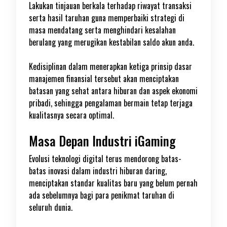
Lakukan tinjauan berkala terhadap riwayat transaksi
serta hasil taruhan guna memperbaiki strategi di
masa mendatang serta menghindari kesalahan
berulang yang merugikan kestabilan saldo akun anda.
Kedisiplinan dalam menerapkan ketiga prinsip dasar
manajemen finansial tersebut akan menciptakan
batasan yang sehat antara hiburan dan aspek ekonomi
pribadi, sehingga pengalaman bermain tetap terjaga
kualitasnya secara optimal.
Masa Depan Industri iGaming
Evolusi teknologi digital terus mendorong batas-
batas inovasi dalam industri hiburan daring,
menciptakan standar kualitas baru yang belum pernah
ada sebelumnya bagi para penikmat taruhan di
seluruh dunia.