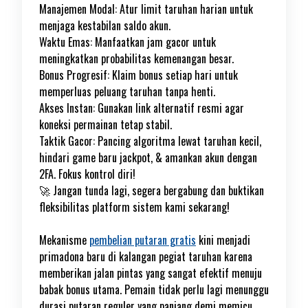
Manajemen Modal: Atur limit taruhan harian untuk
menjaga kestabilan saldo akun.
Waktu Emas: Manfaatkan jam gacor untuk
meningkatkan probabilitas kemenangan besar.
Bonus Progresif: Klaim bonus setiap hari untuk
memperluas peluang taruhan tanpa henti.
Akses Instan: Gunakan link alternatif resmi agar
koneksi permainan tetap stabil.
Taktik Gacor: Pancing algoritma lewat taruhan kecil,
hindari game baru jackpot, & amankan akun dengan
2FA. Fokus kontrol diri!
🚀 Jangan tunda lagi, segera bergabung dan buktikan
fleksibilitas platform sistem kami sekarang!
Mekanisme
pembelian putaran gratis
kini menjadi
primadona baru di kalangan pegiat taruhan karena
memberikan jalan pintas yang sangat efektif menuju
babak bonus utama. Pemain tidak perlu lagi menunggu
durasi putaran reguler yang panjang demi memicu