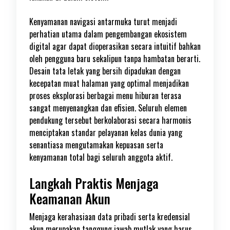
Kenyamanan navigasi antarmuka turut menjadi
perhatian utama dalam pengembangan ekosistem
digital agar dapat dioperasikan secara intuitif bahkan
oleh pengguna baru sekalipun tanpa hambatan berarti.
Desain tata letak yang bersih dipadukan dengan
kecepatan muat halaman yang optimal menjadikan
proses eksplorasi berbagai menu hiburan terasa
sangat menyenangkan dan efisien. Seluruh elemen
pendukung tersebut berkolaborasi secara harmonis
menciptakan standar pelayanan kelas dunia yang
senantiasa mengutamakan kepuasan serta
kenyamanan total bagi seluruh anggota aktif.
Langkah Praktis Menjaga
Keamanan Akun
Menjaga kerahasiaan data pribadi serta kredensial
akun merupakan tanggung jawab mutlak yang harus