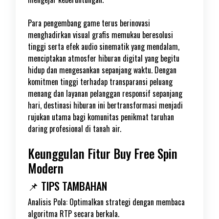
Para pengembang game terus berinovasi
menghadirkan visual grafis memukau beresolusi
tinggi serta efek audio sinematik yang mendalam,
menciptakan atmosfer hiburan digital yang begitu
hidup dan mengesankan sepanjang waktu. Dengan
komitmen tinggi terhadap transparansi peluang
menang dan layanan pelanggan responsif sepanjang
hari, destinasi hiburan ini bertransformasi menjadi
rujukan utama bagi komunitas penikmat taruhan
daring profesional di tanah air.
Keunggulan Fitur Buy Free Spin
Modern
📌 TIPS TAMBAHAN
Analisis Pola: Optimalkan strategi dengan membaca
algoritma RTP secara berkala.