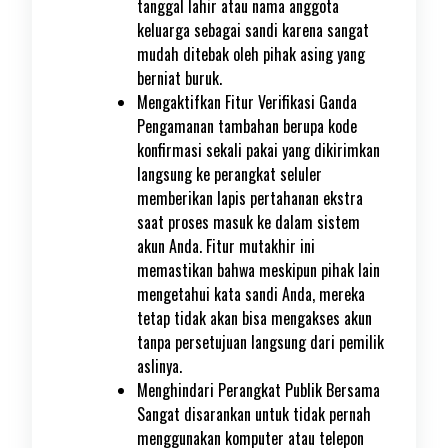
tanggal lahir atau nama anggota
keluarga sebagai sandi karena sangat
mudah ditebak oleh pihak asing yang
berniat buruk.
Mengaktifkan Fitur Verifikasi Ganda
Pengamanan tambahan berupa kode
konfirmasi sekali pakai yang dikirimkan
langsung ke perangkat seluler
memberikan lapis pertahanan ekstra
saat proses masuk ke dalam sistem
akun Anda. Fitur mutakhir ini
memastikan bahwa meskipun pihak lain
mengetahui kata sandi Anda, mereka
tetap tidak akan bisa mengakses akun
tanpa persetujuan langsung dari pemilik
aslinya.
Menghindari Perangkat Publik Bersama
Sangat disarankan untuk tidak pernah
menggunakan komputer atau telepon