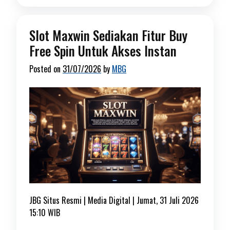
Slot Maxwin Sediakan Fitur Buy
Free Spin Untuk Akses Instan
Posted on
31/07/2026
by
MBG
JBG Situs Resmi
|
Media Digital
| Jumat, 31 Juli 2026
15:10 WIB