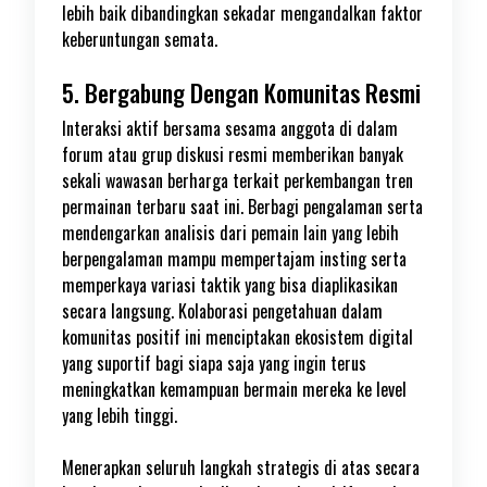
lebih baik dibandingkan sekadar mengandalkan faktor
keberuntungan semata.
5. Bergabung Dengan Komunitas Resmi
Interaksi aktif bersama sesama anggota di dalam
forum atau grup diskusi resmi memberikan banyak
sekali wawasan berharga terkait perkembangan tren
permainan terbaru saat ini. Berbagi pengalaman serta
mendengarkan analisis dari pemain lain yang lebih
berpengalaman mampu mempertajam insting serta
memperkaya variasi taktik yang bisa diaplikasikan
secara langsung. Kolaborasi pengetahuan dalam
komunitas positif ini menciptakan ekosistem digital
yang suportif bagi siapa saja yang ingin terus
meningkatkan kemampuan bermain mereka ke level
yang lebih tinggi.
Menerapkan seluruh langkah strategis di atas secara