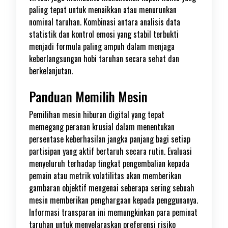
paling tepat untuk menaikkan atau menurunkan
nominal taruhan. Kombinasi antara analisis data
statistik dan kontrol emosi yang stabil terbukti
menjadi formula paling ampuh dalam menjaga
keberlangsungan hobi taruhan secara sehat dan
berkelanjutan.
Panduan Memilih Mesin
Pemilihan mesin hiburan digital yang tepat
memegang peranan krusial dalam menentukan
persentase keberhasilan jangka panjang bagi setiap
partisipan yang aktif bertaruh secara rutin. Evaluasi
menyeluruh terhadap tingkat pengembalian kepada
pemain atau metrik volatilitas akan memberikan
gambaran objektif mengenai seberapa sering sebuah
mesin memberikan penghargaan kepada penggunanya.
Informasi transparan ini memungkinkan para peminat
taruhan untuk menyelaraskan preferensi risiko