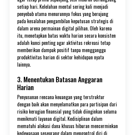
setiap hari. Kelelahan mental sering kali menjadi
penyebab utama menurunnya fokus yang berujung
pada kesalahan pengambilan keputusan strategis di
dalam arena permainan digital pilihan. Oleh karena
itu, menetapkan batas waktu harian secara konsisten
adalah kunci penting agar aktivitas rekreasi tetap
memberikan dampak positif tanpa mengganggu
produktivitas harian di sektor kehidupan nyata
lainnya.
3. Menentukan Batasan Anggaran
Harian
Penyusunan rencana keuangan yang terstruktur
dengan baik akan menyelamatkan para partisipan dari
risiko kerugian finansial yang tidak diinginkan selama
menikmati layanan digital. Kedisiplinan dalam
mematuhi alokasi dana khusus hiburan mencerminkan
kedewasaan seseorang dalam mengontrol diri di