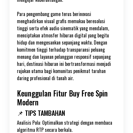
Para pengembang game terus berinovasi
menghadirkan visual grafis memukau beresolusi
tinggi serta efek audio sinematik yang mendalam,
menciptakan atmosfer hiburan digital yang begitu
hidup dan mengesankan sepanjang waktu. Dengan
komitmen tinggi terhadap transparansi peluang
menang dan layanan pelanggan responsif sepanjang
hari, destinasi hiburan ini bertransformasi menjadi
rujukan utama bagi komunitas penikmat taruhan
daring profesional di tanah air.
Keunggulan Fitur Buy Free Spin
Modern
📌 TIPS TAMBAHAN
Analisis Pola: Optimalkan strategi dengan membaca
algoritma RTP secara berkala.