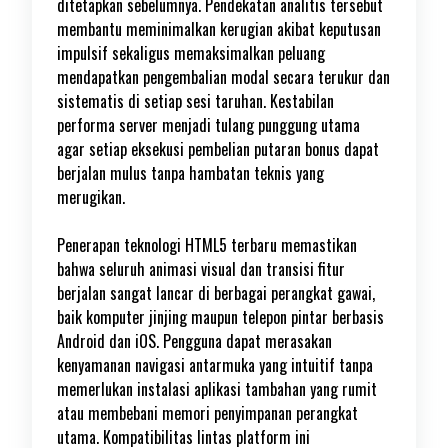
ditetapkan sebelumnya. Pendekatan analitis tersebut
membantu meminimalkan kerugian akibat keputusan
impulsif sekaligus memaksimalkan peluang
mendapatkan pengembalian modal secara terukur dan
sistematis di setiap sesi taruhan. Kestabilan
performa server menjadi tulang punggung utama
agar setiap eksekusi pembelian putaran bonus dapat
berjalan mulus tanpa hambatan teknis yang
merugikan.
Penerapan teknologi HTML5 terbaru memastikan
bahwa seluruh animasi visual dan transisi fitur
berjalan sangat lancar di berbagai perangkat gawai,
baik komputer jinjing maupun telepon pintar berbasis
Android dan iOS. Pengguna dapat merasakan
kenyamanan navigasi antarmuka yang intuitif tanpa
memerlukan instalasi aplikasi tambahan yang rumit
atau membebani memori penyimpanan perangkat
utama. Kompatibilitas lintas platform ini