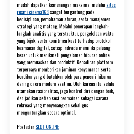
mudah dapatkan kemenangan maksimal melalui
situs
resmi cinema168
sangat bergantung pada
kedisiplinan, pemahaman aturan, serta manajemen
strategi yang matang. Melalui penerapan langkah-
langkah analitis yang terstruktur, pengelolaan waktu
yang bijak, serta komitmen kuat terhadap protokol
keamanan digital, setiap individu memiliki peluang
besar untuk menikmati pengalaman hiburan online
yang memuaskan dan produktif. Kehadiran platform
terpercaya memberikan jaminan kenyamanan serta
keadilan yang dibutuhkan oleh para pencari hiburan
daring di era modern saat ini. Oleh karena itu, selalu
utamakan rasionalitas, jaga kontrol diri dengan baik,
dan jadikan setiap sesi permainan sebagai sarana
rekreasi yang menyenangkan sekaligus
menguntungkan secara optimal.
Posted in
SLOT ONLINE