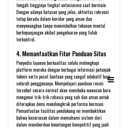
tengah tingginya tingkat antusiasme saat bermain.
Dengan adanya batasan yang jelas, aktivitas rekreasi
tetap berada dalam koridor yang aman dan
menyenangkan tanpa menimbulkan tekanan mental
berkepanjangan akibat pengeluaran yang tidak
terkontrol.
4. Memanfaatkan Fitur Panduan Situs
Penyedia layanan berkualitas selalu melengkapi
platform mereka dengan berbagai informasi petunjuk
teknis serta pusat bantuan yang sangat edukatif bagi
seluruh penggunanya. Mempelajari panduan resmi
tersebut secara cermat akan membuka wawasan baru
mengenai trik-trik rahasia yang sah dan aman untuk
diterapkan demi mendongkrak performa bermain.
Pemanfaatan fasilitas pendukung ini membuktikan
bahwa keseriusan dalam memahami sistem dari
dalam memberikan keuntungan kompetitif yang jauh