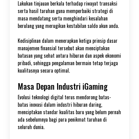
Lakukan tinjauan berkala terhadap riwayat transaksi
serta hasil taruhan guna memperbaiki strategi di
masa mendatang serta menghindari kesalahan
berulang yang merugikan kestabilan saldo akun anda.
Kedisiplinan dalam menerapkan ketiga prinsip dasar
manajemen finansial tersebut akan menciptakan
batasan yang sehat antara hiburan dan aspek ekonomi
pribadi, sehingga pengalaman bermain tetap terjaga
kualitasnya secara optimal.
Masa Depan Industri iGaming
Evolusi teknologi digital terus mendorong batas-
batas inovasi dalam industri hiburan daring,
menciptakan standar kualitas baru yang belum pernah
ada sebelumnya bagi para penikmat taruhan di
seluruh dunia.