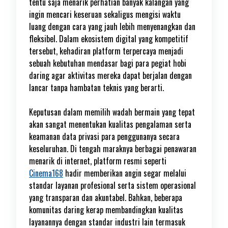
tentu saja menarik perhatian banyak kalangan yang
ingin mencari keseruan sekaligus mengisi waktu
luang dengan cara yang jauh lebih menyenangkan dan
fleksibel. Dalam ekosistem digital yang kompetitif
tersebut, kehadiran platform terpercaya menjadi
sebuah kebutuhan mendasar bagi para pegiat hobi
daring agar aktivitas mereka dapat berjalan dengan
lancar tanpa hambatan teknis yang berarti.
Keputusan dalam memilih wadah bermain yang tepat
akan sangat menentukan kualitas pengalaman serta
keamanan data privasi para penggunanya secara
keseluruhan. Di tengah maraknya berbagai penawaran
menarik di internet, platform resmi seperti
Cinema168
hadir memberikan angin segar melalui
standar layanan profesional serta sistem operasional
yang transparan dan akuntabel. Bahkan, beberapa
komunitas daring kerap membandingkan kualitas
layanannya dengan standar industri lain termasuk