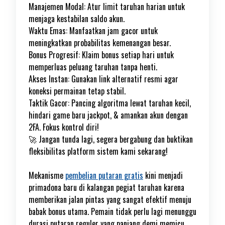
Manajemen Modal: Atur limit taruhan harian untuk
menjaga kestabilan saldo akun.
Waktu Emas: Manfaatkan jam gacor untuk
meningkatkan probabilitas kemenangan besar.
Bonus Progresif: Klaim bonus setiap hari untuk
memperluas peluang taruhan tanpa henti.
Akses Instan: Gunakan link alternatif resmi agar
koneksi permainan tetap stabil.
Taktik Gacor: Pancing algoritma lewat taruhan kecil,
hindari game baru jackpot, & amankan akun dengan
2FA. Fokus kontrol diri!
🚀 Jangan tunda lagi, segera bergabung dan buktikan
fleksibilitas platform sistem kami sekarang!
Mekanisme
pembelian putaran gratis
kini menjadi
primadona baru di kalangan pegiat taruhan karena
memberikan jalan pintas yang sangat efektif menuju
babak bonus utama. Pemain tidak perlu lagi menunggu
durasi putaran reguler yang panjang demi memicu