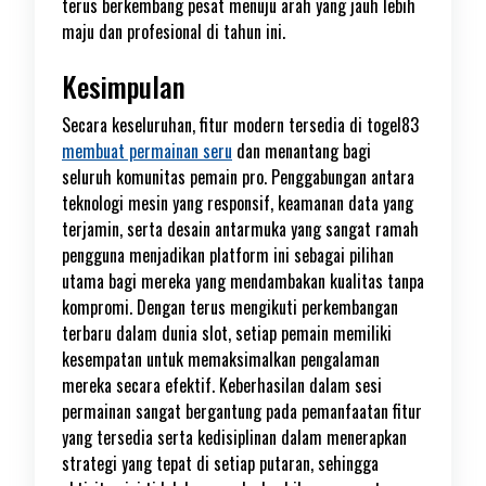
terus berkembang pesat menuju arah yang jauh lebih
maju dan profesional di tahun ini.
Kesimpulan
Secara keseluruhan, fitur modern tersedia di togel83
membuat permainan seru
dan menantang bagi
seluruh komunitas pemain pro. Penggabungan antara
teknologi mesin yang responsif, keamanan data yang
terjamin, serta desain antarmuka yang sangat ramah
pengguna menjadikan platform ini sebagai pilihan
utama bagi mereka yang mendambakan kualitas tanpa
kompromi. Dengan terus mengikuti perkembangan
terbaru dalam dunia slot, setiap pemain memiliki
kesempatan untuk memaksimalkan pengalaman
mereka secara efektif. Keberhasilan dalam sesi
permainan sangat bergantung pada pemanfaatan fitur
yang tersedia serta kedisiplinan dalam menerapkan
strategi yang tepat di setiap putaran, sehingga