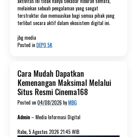
aktivitas ini tidak hanya sekadar hiburan semata,
melainkan sebuah pengalaman yang sangat
terstruktur dan memuaskan bagi semua pihak yang
terlibat secara aktif dalam ekosistem digital ini.
jbg media
Posted in
DEPO 5K
Cara Mudah Dapatkan
Kemenangan Maksimal Melalui
Situs Resmi Cinema168
Posted on
04/08/2026
by
MBG
Admin
–
Media Informasi Digital
Rabu, 5 Agustus 2026 21:45 WIB