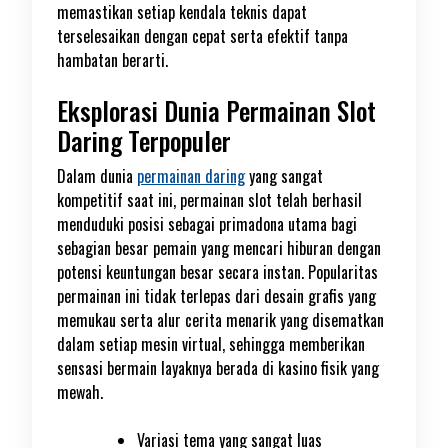
memastikan setiap kendala teknis dapat
terselesaikan dengan cepat serta efektif tanpa
hambatan berarti.
Eksplorasi Dunia Permainan Slot
Daring Terpopuler
Dalam dunia
permainan daring
yang sangat
kompetitif saat ini, permainan slot telah berhasil
menduduki posisi sebagai primadona utama bagi
sebagian besar pemain yang mencari hiburan dengan
potensi keuntungan besar secara instan. Popularitas
permainan ini tidak terlepas dari desain grafis yang
memukau serta alur cerita menarik yang disematkan
dalam setiap mesin virtual, sehingga memberikan
sensasi bermain layaknya berada di kasino fisik yang
mewah.
Variasi tema yang sangat luas