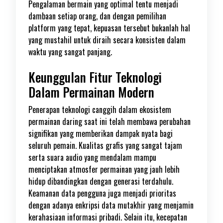
Pengalaman bermain yang optimal tentu menjadi
dambaan setiap orang, dan dengan pemilihan
platform yang tepat, kepuasan tersebut bukanlah hal
yang mustahil untuk diraih secara konsisten dalam
waktu yang sangat panjang.
Keunggulan Fitur Teknologi
Dalam Permainan Modern
Penerapan teknologi canggih dalam ekosistem
permainan daring saat ini telah membawa perubahan
signifikan yang memberikan dampak nyata bagi
seluruh pemain. Kualitas grafis yang sangat tajam
serta suara audio yang mendalam mampu
menciptakan atmosfer permainan yang jauh lebih
hidup dibandingkan dengan generasi terdahulu.
Keamanan data pengguna juga menjadi prioritas
dengan adanya enkripsi data mutakhir yang menjamin
kerahasiaan informasi pribadi. Selain itu, kecepatan