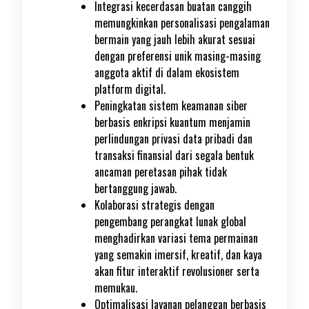
Integrasi kecerdasan buatan canggih
memungkinkan personalisasi pengalaman
bermain yang jauh lebih akurat sesuai
dengan preferensi unik masing-masing
anggota aktif di dalam ekosistem
platform digital.
Peningkatan sistem keamanan siber
berbasis enkripsi kuantum menjamin
perlindungan privasi data pribadi dan
transaksi finansial dari segala bentuk
ancaman peretasan pihak tidak
bertanggung jawab.
Kolaborasi strategis dengan
pengembang perangkat lunak global
menghadirkan variasi tema permainan
yang semakin imersif, kreatif, dan kaya
akan fitur interaktif revolusioner serta
memukau.
Optimalisasi layanan pelanggan berbasis