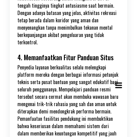
tengah tingginya tingkat antusiasme saat bermain.
Dengan adanya batasan yang jelas, aktivitas rekreasi
tetap berada dalam koridor yang aman dan
menyenangkan tanpa menimbulkan tekanan mental
berkepanjangan akibat pengeluaran yang tidak
terkontrol.
4. Memanfaatkan Fitur Panduan Situs
Penyedia layanan berkualitas selalu melengkapi
platform mereka dengan berbagai informasi petunjuk
teknis serta pusat bantuan yang sangat edukatif bagi
seluruh penggunanya. Mempelajari panduan resmi
tersebut secara cermat akan membuka wawasan baru
mengenai trik-trik rahasia yang sah dan aman untuk
diterapkan demi mendongkrak performa bermain.
Pemanfaatan fasilitas pendukung ini membuktikan
bahwa keseriusan dalam memahami sistem dari
dalam memberikan keuntungan kompetitif yang jauh