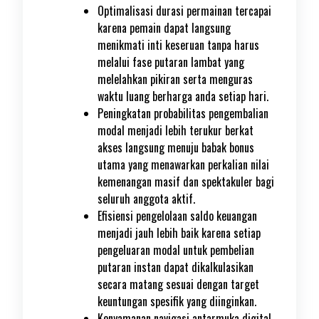
Optimalisasi durasi permainan tercapai
karena pemain dapat langsung
menikmati inti keseruan tanpa harus
melalui fase putaran lambat yang
melelahkan pikiran serta menguras
waktu luang berharga anda setiap hari.
Peningkatan probabilitas pengembalian
modal menjadi lebih terukur berkat
akses langsung menuju babak bonus
utama yang menawarkan perkalian nilai
kemenangan masif dan spektakuler bagi
seluruh anggota aktif.
Efisiensi pengelolaan saldo keuangan
menjadi jauh lebih baik karena setiap
pengeluaran modal untuk pembelian
putaran instan dapat dikalkulasikan
secara matang sesuai dengan target
keuntungan spesifik yang diinginkan.
Kenyamanan navigasi antarmuka digital