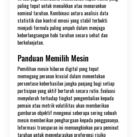
paling tepat untuk menaikkan atau menurunkan
nominal taruhan. Kombinasi antara analisis data
statistik dan kontrol emosi yang stabil terbukti
menjadi formula paling ampuh dalam menjaga
keberlangsungan hobi taruhan secara sehat dan
berkelanjutan.
Panduan Memilih Mesin
Pemilihan mesin hiburan digital yang tepat
memegang peranan krusial dalam menentukan
persentase keberhasilan jangka panjang bagi setiap
partisipan yang aktif bertaruh secara rutin. Evaluasi
menyeluruh terhadap tingkat pengembalian kepada
pemain atau metrik volatilitas akan memberikan
gambaran objektif mengenai seberapa sering sebuah
mesin memberikan penghargaan kepada penggunanya.
Informasi transparan ini memungkinkan para peminat
taruhan untuk menyelaraskan preferensi risiko