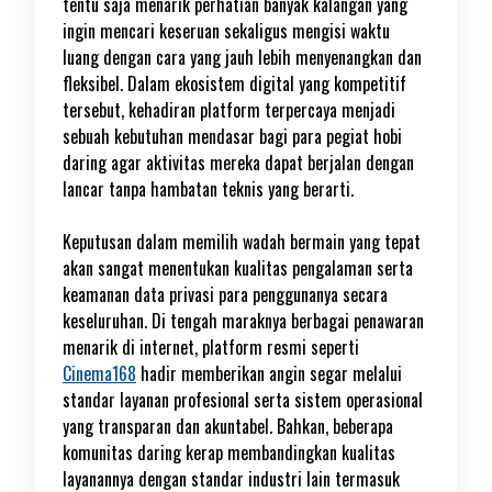
tentu saja menarik perhatian banyak kalangan yang
ingin mencari keseruan sekaligus mengisi waktu
luang dengan cara yang jauh lebih menyenangkan dan
fleksibel. Dalam ekosistem digital yang kompetitif
tersebut, kehadiran platform terpercaya menjadi
sebuah kebutuhan mendasar bagi para pegiat hobi
daring agar aktivitas mereka dapat berjalan dengan
lancar tanpa hambatan teknis yang berarti.
Keputusan dalam memilih wadah bermain yang tepat
akan sangat menentukan kualitas pengalaman serta
keamanan data privasi para penggunanya secara
keseluruhan. Di tengah maraknya berbagai penawaran
menarik di internet, platform resmi seperti
Cinema168
hadir memberikan angin segar melalui
standar layanan profesional serta sistem operasional
yang transparan dan akuntabel. Bahkan, beberapa
komunitas daring kerap membandingkan kualitas
layanannya dengan standar industri lain termasuk