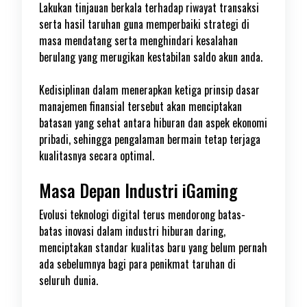
Lakukan tinjauan berkala terhadap riwayat transaksi
serta hasil taruhan guna memperbaiki strategi di
masa mendatang serta menghindari kesalahan
berulang yang merugikan kestabilan saldo akun anda.
Kedisiplinan dalam menerapkan ketiga prinsip dasar
manajemen finansial tersebut akan menciptakan
batasan yang sehat antara hiburan dan aspek ekonomi
pribadi, sehingga pengalaman bermain tetap terjaga
kualitasnya secara optimal.
Masa Depan Industri iGaming
Evolusi teknologi digital terus mendorong batas-
batas inovasi dalam industri hiburan daring,
menciptakan standar kualitas baru yang belum pernah
ada sebelumnya bagi para penikmat taruhan di
seluruh dunia.