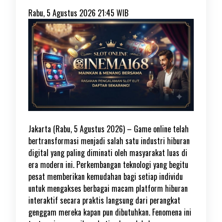
Rabu, 5 Agustus 2026 21:45 WIB
Jakarta (Rabu, 5 Agustus 2026) – Game online telah
bertransformasi menjadi salah satu industri hiburan
digital yang paling diminati oleh masyarakat luas di
era modern ini. Perkembangan teknologi yang begitu
pesat memberikan kemudahan bagi setiap individu
untuk mengakses berbagai macam platform hiburan
interaktif secara praktis langsung dari perangkat
genggam mereka kapan pun dibutuhkan. Fenomena ini