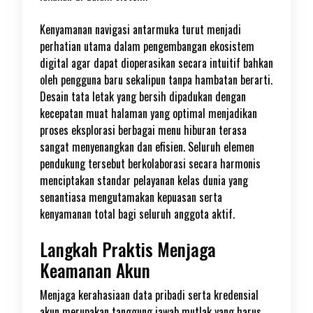
Kenyamanan navigasi antarmuka turut menjadi
perhatian utama dalam pengembangan ekosistem
digital agar dapat dioperasikan secara intuitif bahkan
oleh pengguna baru sekalipun tanpa hambatan berarti.
Desain tata letak yang bersih dipadukan dengan
kecepatan muat halaman yang optimal menjadikan
proses eksplorasi berbagai menu hiburan terasa
sangat menyenangkan dan efisien. Seluruh elemen
pendukung tersebut berkolaborasi secara harmonis
menciptakan standar pelayanan kelas dunia yang
senantiasa mengutamakan kepuasan serta
kenyamanan total bagi seluruh anggota aktif.
Langkah Praktis Menjaga
Keamanan Akun
Menjaga kerahasiaan data pribadi serta kredensial
akun merupakan tanggung jawab mutlak yang harus