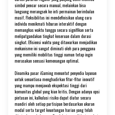
simbol pencar secara manual, melainkan bisa
langsung merangsek ke inti permainan berimbalan
masif. Fleksibilitas ini mendefinisikan ulang cara
individu menikmati hiburan interaktif dengan
memangkas waktu tunggu secara signifikan serta
melipatgandakan tingkat keseruan dalam durasi
singkat. Efisiensi waktu yang ditawarkan menjadikan
mekanisme ini sangat diminati oleh para pengguna
yang memiliki mobilitas tinggi namun tetap ingin
merasakan sensasi kemenangan optimal.
Dinamika pasar iGaming menuntut penyedia layanan
untuk senantiasa menghadirkan fitur-fitur inovatif
yang mampu menjawab ekspektasi tinggi dari
komunitas global yang kian kritis. Dengan adanya opsi
pintasan ini, kalkulasi risiko dapat diatur secara
mandiri oleh setiap partisipan berdasarkan ukuran
modal serta target keuntungan harian yang telah