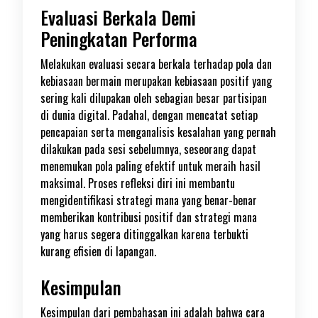
Evaluasi Berkala Demi
Peningkatan Performa
Melakukan evaluasi secara berkala terhadap pola dan
kebiasaan bermain merupakan kebiasaan positif yang
sering kali dilupakan oleh sebagian besar partisipan
di dunia digital. Padahal, dengan mencatat setiap
pencapaian serta menganalisis kesalahan yang pernah
dilakukan pada sesi sebelumnya, seseorang dapat
menemukan pola paling efektif untuk meraih hasil
maksimal. Proses refleksi diri ini membantu
mengidentifikasi strategi mana yang benar-benar
memberikan kontribusi positif dan strategi mana
yang harus segera ditinggalkan karena terbukti
kurang efisien di lapangan.
Kesimpulan
Kesimpulan dari pembahasan ini adalah bahwa cara