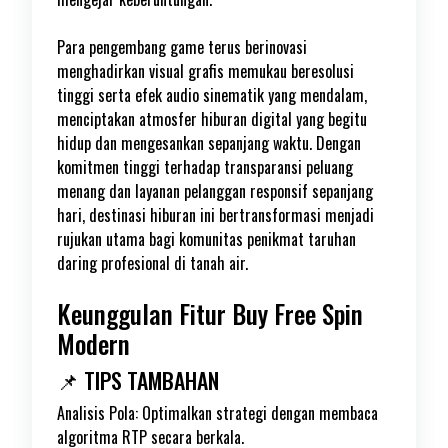
Para pengembang game terus berinovasi
menghadirkan visual grafis memukau beresolusi
tinggi serta efek audio sinematik yang mendalam,
menciptakan atmosfer hiburan digital yang begitu
hidup dan mengesankan sepanjang waktu. Dengan
komitmen tinggi terhadap transparansi peluang
menang dan layanan pelanggan responsif sepanjang
hari, destinasi hiburan ini bertransformasi menjadi
rujukan utama bagi komunitas penikmat taruhan
daring profesional di tanah air.
Keunggulan Fitur Buy Free Spin
Modern
📌 TIPS TAMBAHAN
Analisis Pola: Optimalkan strategi dengan membaca
algoritma RTP secara berkala.