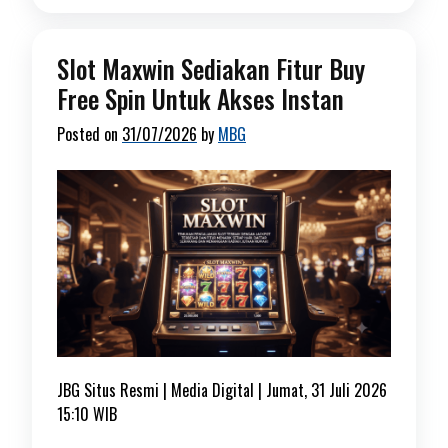
Slot Maxwin Sediakan Fitur Buy
Free Spin Untuk Akses Instan
Posted on
31/07/2026
by
MBG
JBG Situs Resmi
|
Media Digital
| Jumat, 31 Juli 2026
15:10 WIB