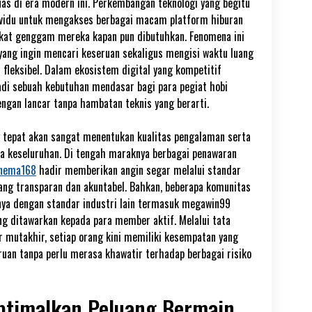
luas di era modern ini. Perkembangan teknologi yang begitu
vidu untuk mengakses berbagai macam platform hiburan
ngkat genggam mereka kapan pun dibutuhkan. Fenomena ini
yang ingin mencari keseruan sekaligus mengisi waktu luang
fleksibel. Dalam ekosistem digital yang kompetitif
adi sebuah kebutuhan mendasar bagi para pegiat hobi
engan lancar tanpa hambatan teknis yang berarti.
tepat akan sangat menentukan kualitas pengalaman serta
a keseluruhan. Di tengah maraknya berbagai penawaran
nema168
hadir memberikan angin segar melalui standar
yang transparan dan akuntabel. Bahkan, beberapa komunitas
nya dengan standar industri lain termasuk megawin99
ng ditawarkan kepada para member aktif. Melalui tata
ur mutakhir, setiap orang kini memiliki kesempatan yang
an tanpa perlu merasa khawatir terhadap berbagai risiko
optimalkan Peluang Bermain