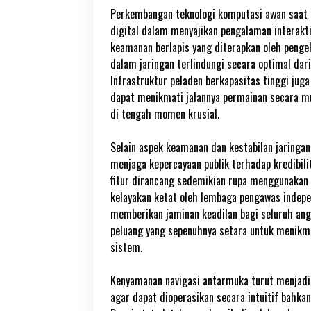
Perkembangan teknologi komputasi awan saat in
digital dalam menyajikan pengalaman interak
keamanan berlapis yang diterapkan oleh pengel
dalam jaringan terlindungi secara optimal dar
Infrastruktur peladen berkapasitas tinggi jug
dapat menikmati jalannya permainan secara m
di tengah momen krusial.
Selain aspek keamanan dan kestabilan jaringan
menjaga kepercayaan publik terhadap kredibili
fitur dirancang sedemikian rupa menggunakan t
kelayakan ketat oleh lembaga pengawas indepen
memberikan jaminan keadilan bagi seluruh angg
peluang yang sepenuhnya setara untuk menikma
sistem.
Kenyamanan navigasi antarmuka turut menjadi
agar dapat dioperasikan secara intuitif bahka