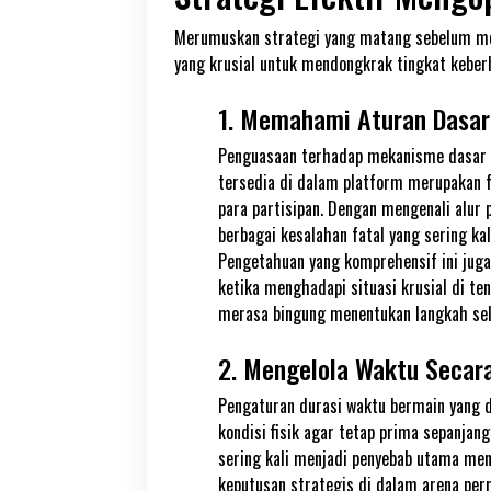
Merumuskan strategi yang matang sebelum me
yang krusial untuk mendongkrak tingkat keberh
1. Memahami Aturan Dasar
Penguasaan terhadap mekanisme dasar se
tersedia di dalam platform merupakan f
para partisipan. Dengan mengenali alu
berbagai kesalahan fatal yang sering ka
Pengetahuan yang komprehensif ini ju
ketika menghadapi situasi krusial di t
merasa bingung menentukan langkah sel
2. Mengelola Waktu Secara
Pengaturan durasi waktu bermain yang 
kondisi fisik agar tetap prima sepanjang
sering kali menjadi penyebab utama me
keputusan strategis di dalam arena perm