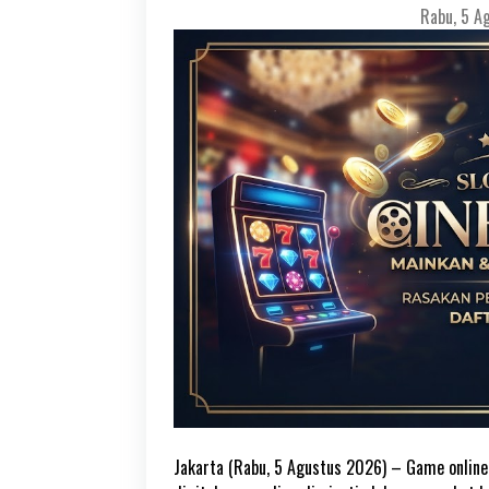
Rabu, 5 A
Jakarta (Rabu, 5 Agustus 2026) – Game online 