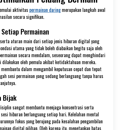
mulai aktivitas
permainan daring
merupakan langkah awal
asilan secara signifikan.
 Setiap Permainan
rta aturan main dari setiap jenis hiburan digital yang
ondasi utama yang tidak boleh diabaikan begitu saja oleh
r permainan secara mendalam, seseorang dapat menghindari
li dilakukan oleh pemula akibat ketidaktahuan mereka.
ga membantu dalam mengambil keputusan cepat dan tepat
engah sesi permainan yang sedang berlangsung tanpa harus
anjutnya.
 Bijak
disiplin sangat membantu menjaga konsentrasi serta
 sesi hiburan berlangsung setiap hari. Kelelahan mental
nurunnya fokus yang berujung pada kesalahan pengambilan
ainan digital pilihan. Oleh karena itu, menetapkan batas