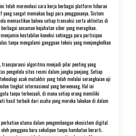
i telah merevolusi cara kerja berbagai platform hiburan
tif yang sangat memukau bagi para penggunanya. Sistem
ola memastikan bahwa setiap transaksi serta aktivitas di
i berbagai ancaman kejahatan siber yang merugikan.
a menjamin kestabilan koneksi sehingga para partisipan
ulus tanpa mengalami gangguan teknis yang menjengkelkan
, transparansi algoritma menjadi pilar penting yang
tas pengelola situs resmi dalam jangka panjang. Setiap
eknologi acak mutakhir yang telah melalui serangkaian uji
den tingkat internasional yang berwenang. Hal ini
ota tanpa terkecuali, di mana setiap orang memiliki
ti hasil terbaik dari usaha yang mereka lakukan di dalam
 perhatian utama dalam pengembangan ekosistem digital
n oleh pengguna baru sekalipun tanpa hambatan berarti.