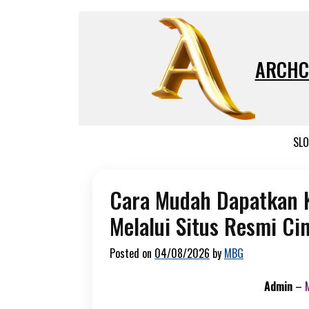
Skip
to
content
ARCHC
SLO
Cara Mudah Dapatkan
Melalui Situs Resmi C
Posted on
04/08/2026
by
MBG
Admin
–