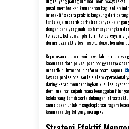
digital yang paling diminati oleh masyarakat 
pesat memberikan kemudahan bagi setiap indi
interaktif secara praktis langsung dari pera
tentu saja menarik perhatian banyak kalangan 
dengan cara yang jauh lebih menyenangkan dan 
tersebut, kehadiran platform terpercaya menj
daring agar aktivitas mereka dapat berjalan d
Keputusan dalam memilih wadah bermain yang 
keamanan data privasi para penggunanya secar
menarik di internet, platform resmi seperti
Ci
layanan profesional serta sistem operasional 
daring kerap membandingkan kualitas layanan
demi melihat sejauh mana keunggulan fitur ya
kelola yang tertib serta dukungan infrastrukt
sama besar untuk mengeksplorasi ragam keseru
keamanan digital yang merugikan.
Strategi Efektif Meng