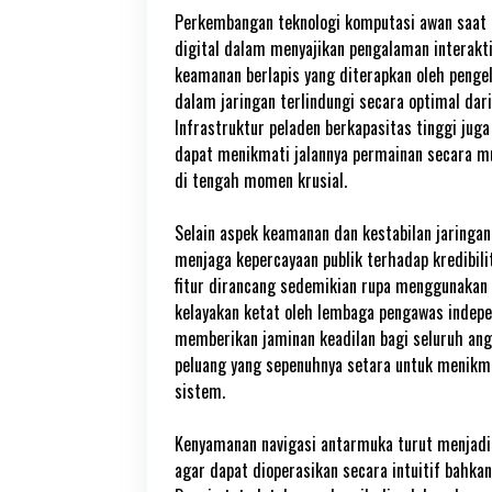
Perkembangan teknologi komputasi awan saat in
digital dalam menyajikan pengalaman interak
keamanan berlapis yang diterapkan oleh pengel
dalam jaringan terlindungi secara optimal dar
Infrastruktur peladen berkapasitas tinggi jug
dapat menikmati jalannya permainan secara m
di tengah momen krusial.
Selain aspek keamanan dan kestabilan jaringan
menjaga kepercayaan publik terhadap kredibili
fitur dirancang sedemikian rupa menggunakan t
kelayakan ketat oleh lembaga pengawas indepen
memberikan jaminan keadilan bagi seluruh angg
peluang yang sepenuhnya setara untuk menikma
sistem.
Kenyamanan navigasi antarmuka turut menjadi
agar dapat dioperasikan secara intuitif bahka