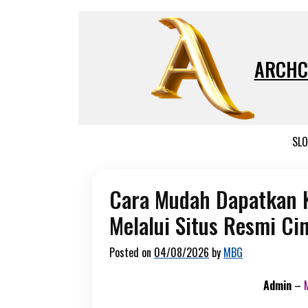
Skip
to
content
ARCHC
SLO
Cara Mudah Dapatkan
Melalui Situs Resmi C
Posted on
04/08/2026
by
MBG
Admin
–