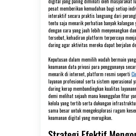
digital yang paling diminati oleh masyarakat 
pesat memberikan kemudahan bagi setiap indi
interaktif secara praktis langsung dari pera
tentu saja menarik perhatian banyak kalangan 
dengan cara yang jauh lebih menyenangkan dan 
tersebut, kehadiran platform terpercaya menj
daring agar aktivitas mereka dapat berjalan d
Keputusan dalam memilih wadah bermain yang 
keamanan data privasi para penggunanya secar
menarik di internet, platform resmi seperti
Ci
layanan profesional serta sistem operasional 
daring kerap membandingkan kualitas layanan
demi melihat sejauh mana keunggulan fitur ya
kelola yang tertib serta dukungan infrastrukt
sama besar untuk mengeksplorasi ragam keseru
keamanan digital yang merugikan.
Strategi Efektif Meng