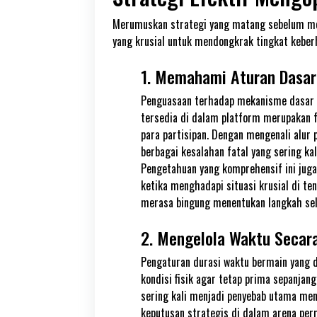
Merumuskan strategi yang matang sebelum me
yang krusial untuk mendongkrak tingkat keberh
1. Memahami Aturan Dasar
Penguasaan terhadap mekanisme dasar se
tersedia di dalam platform merupakan f
para partisipan. Dengan mengenali alu
berbagai kesalahan fatal yang sering ka
Pengetahuan yang komprehensif ini ju
ketika menghadapi situasi krusial di t
merasa bingung menentukan langkah sel
2. Mengelola Waktu Secara
Pengaturan durasi waktu bermain yang 
kondisi fisik agar tetap prima sepanjang
sering kali menjadi penyebab utama me
keputusan strategis di dalam arena perm