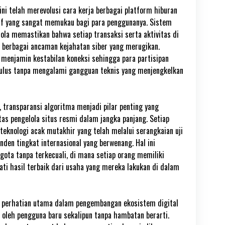
i telah merevolusi cara kerja berbagai platform hiburan
tif yang sangat memukau bagi para penggunanya. Sistem
ola memastikan bahwa setiap transaksi serta aktivitas di
i berbagai ancaman kejahatan siber yang merugikan.
a menjamin kestabilan koneksi sehingga para partisipan
ulus tanpa mengalami gangguan teknis yang menjengkelkan
, transparansi algoritma menjadi pilar penting yang
tas pengelola situs resmi dalam jangka panjang. Setiap
eknologi acak mutakhir yang telah melalui serangkaian uji
den tingkat internasional yang berwenang. Hal ini
ota tanpa terkecuali, di mana setiap orang memiliki
ti hasil terbaik dari usaha yang mereka lakukan di dalam
 perhatian utama dalam pengembangan ekosistem digital
n oleh pengguna baru sekalipun tanpa hambatan berarti.