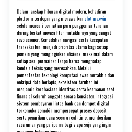
D
alam lanskap hiburan digital modern, kehadiran
platform terdepan yang menawarkan
slot maxwin
selalu mencuri perhatian para penggemar taruhan
daring berkat inovasi fitur mutakhirnya yang sangat
revolusioner. Kemudahan navigasi serta kecepatan
transaksi kini menjadi prioritas utama bagi setiap
pemain yang menginginkan efisiensi maksimal dalam
setiap sesi permainan tanpa harus menghadapi
kendala teknis yang meresahkan. Melalui
pemanfaatan teknologi komputasi awan mutakhir dan
enkripsi data berlapis, ekosistem taruhan ini
menjamin kerahasiaan identitas serta keamanan aset
finansial seluruh anggota secara konsisten. Integrasi
sistem pembayaran lintas bank dan dompet digital
terkemuka semakin mempercepat proses deposit
serta penarikan dana secara real-time, memberikan
rasa aman yang paripurna bagi siapa saja yang ingin
mengejar keberuntungan.