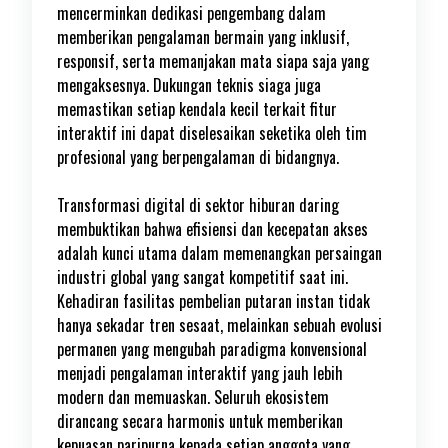
mencerminkan dedikasi pengembang dalam
memberikan pengalaman bermain yang inklusif,
responsif, serta memanjakan mata siapa saja yang
mengaksesnya. Dukungan teknis siaga juga
memastikan setiap kendala kecil terkait fitur
interaktif ini dapat diselesaikan seketika oleh tim
profesional yang berpengalaman di bidangnya.
Transformasi digital di sektor hiburan daring
membuktikan bahwa efisiensi dan kecepatan akses
adalah kunci utama dalam memenangkan persaingan
industri global yang sangat kompetitif saat ini.
Kehadiran fasilitas pembelian putaran instan tidak
hanya sekadar tren sesaat, melainkan sebuah evolusi
permanen yang mengubah paradigma konvensional
menjadi pengalaman interaktif yang jauh lebih
modern dan memuaskan. Seluruh ekosistem
dirancang secara harmonis untuk memberikan
kepuasan paripurna kepada setiap anggota yang