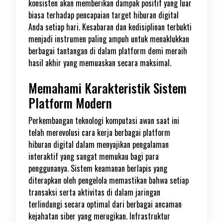
konsisten akan memberikan dampak positif yang luar
biasa terhadap pencapaian target hiburan digital
Anda setiap hari. Kesabaran dan kedisiplinan terbukti
menjadi instrumen paling ampuh untuk menaklukkan
berbagai tantangan di dalam platform demi meraih
hasil akhir yang memuaskan secara maksimal.
Memahami Karakteristik Sistem
Platform Modern
Perkembangan teknologi komputasi awan saat ini
telah merevolusi cara kerja berbagai platform
hiburan digital dalam menyajikan pengalaman
interaktif yang sangat memukau bagi para
penggunanya. Sistem keamanan berlapis yang
diterapkan oleh pengelola memastikan bahwa setiap
transaksi serta aktivitas di dalam jaringan
terlindungi secara optimal dari berbagai ancaman
kejahatan siber yang merugikan. Infrastruktur