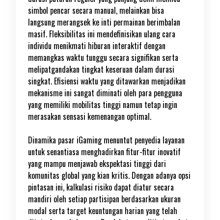
simbol pencar secara manual, melainkan bisa
langsung merangsek ke inti permainan berimbalan
masif. Fleksibilitas ini mendefinisikan ulang cara
individu menikmati hiburan interaktif dengan
memangkas waktu tunggu secara signifikan serta
melipatgandakan tingkat keseruan dalam durasi
singkat. Efisiensi waktu yang ditawarkan menjadikan
mekanisme ini sangat diminati oleh para pengguna
yang memiliki mobilitas tinggi namun tetap ingin
merasakan sensasi kemenangan optimal.
Dinamika pasar iGaming menuntut penyedia layanan
untuk senantiasa menghadirkan fitur-fitur inovatif
yang mampu menjawab ekspektasi tinggi dari
komunitas global yang kian kritis. Dengan adanya opsi
pintasan ini, kalkulasi risiko dapat diatur secara
mandiri oleh setiap partisipan berdasarkan ukuran
modal serta target keuntungan harian yang telah