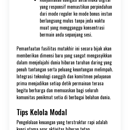
yang responsif memastikan perpindahan
dari mode reguler ke mode bonus instan
berlangsung mulus tanpa jeda waktu
muat yang mengganggu konsentrasi
bermain anda sepanjang sesi.
Pemanfaatan fasilitas mutakhir ini secara bijak akan
memberikan dimensi baru yang sangat mengasyikkan
dalam menjelajahi dunia hiburan taruhan daring yang
penuh tantangan serta peluang keuntungan melimpah.
Integrasi teknologi canggih dan komitmen pelayanan
prima menjadikan setiap detik permainan terasa
begitu berharga dan memuaskan bagi seluruh
komunitas penikmat setia di berbagai belahan dunia.
Tips Kelola Modal
Pengelolaan keuangan yang terstruktur rapi adalah
kunci utama agar aktivitas hiburan tetap