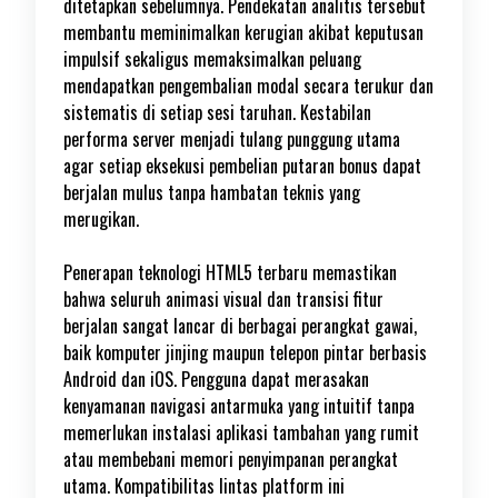
ditetapkan sebelumnya. Pendekatan analitis tersebut
membantu meminimalkan kerugian akibat keputusan
impulsif sekaligus memaksimalkan peluang
mendapatkan pengembalian modal secara terukur dan
sistematis di setiap sesi taruhan. Kestabilan
performa server menjadi tulang punggung utama
agar setiap eksekusi pembelian putaran bonus dapat
berjalan mulus tanpa hambatan teknis yang
merugikan.
Penerapan teknologi HTML5 terbaru memastikan
bahwa seluruh animasi visual dan transisi fitur
berjalan sangat lancar di berbagai perangkat gawai,
baik komputer jinjing maupun telepon pintar berbasis
Android dan iOS. Pengguna dapat merasakan
kenyamanan navigasi antarmuka yang intuitif tanpa
memerlukan instalasi aplikasi tambahan yang rumit
atau membebani memori penyimpanan perangkat
utama. Kompatibilitas lintas platform ini