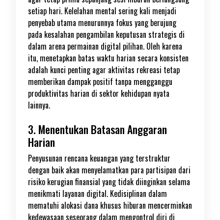
setiap hari. Kelelahan mental sering kali menjadi
penyebab utama menurunnya fokus yang berujung
pada kesalahan pengambilan keputusan strategis di
dalam arena permainan digital pilihan. Oleh karena
itu, menetapkan batas waktu harian secara konsisten
adalah kunci penting agar aktivitas rekreasi tetap
memberikan dampak positif tanpa mengganggu
produktivitas harian di sektor kehidupan nyata
lainnya.
3. Menentukan Batasan Anggaran
Harian
Penyusunan rencana keuangan yang terstruktur
dengan baik akan menyelamatkan para partisipan dari
risiko kerugian finansial yang tidak diinginkan selama
menikmati layanan digital. Kedisiplinan dalam
mematuhi alokasi dana khusus hiburan mencerminkan
kedewasaan seseorang dalam mengontrol diri di