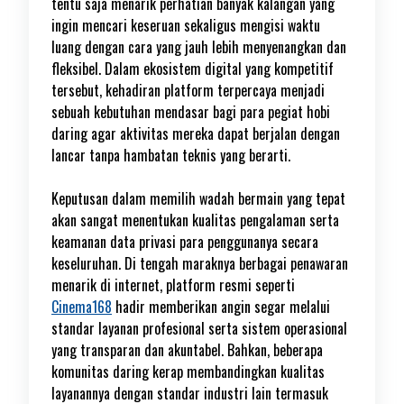
tentu saja menarik perhatian banyak kalangan yang
ingin mencari keseruan sekaligus mengisi waktu
luang dengan cara yang jauh lebih menyenangkan dan
fleksibel. Dalam ekosistem digital yang kompetitif
tersebut, kehadiran platform terpercaya menjadi
sebuah kebutuhan mendasar bagi para pegiat hobi
daring agar aktivitas mereka dapat berjalan dengan
lancar tanpa hambatan teknis yang berarti.
Keputusan dalam memilih wadah bermain yang tepat
akan sangat menentukan kualitas pengalaman serta
keamanan data privasi para penggunanya secara
keseluruhan. Di tengah maraknya berbagai penawaran
menarik di internet, platform resmi seperti
Cinema168
hadir memberikan angin segar melalui
standar layanan profesional serta sistem operasional
yang transparan dan akuntabel. Bahkan, beberapa
komunitas daring kerap membandingkan kualitas
layanannya dengan standar industri lain termasuk