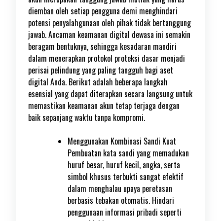
diemban oleh setiap pengguna demi menghindari
potensi penyalahgunaan oleh pihak tidak bertanggung
jawab. Ancaman keamanan digital dewasa ini semakin
beragam bentuknya, sehingga kesadaran mandiri
dalam menerapkan protokol proteksi dasar menjadi
perisai pelindung yang paling tangguh bagi aset
digital Anda. Berikut adalah beberapa langkah
esensial yang dapat diterapkan secara langsung untuk
memastikan keamanan akun tetap terjaga dengan
baik sepanjang waktu tanpa kompromi.
Menggunakan Kombinasi Sandi Kuat
Pembuatan kata sandi yang memadukan
huruf besar, huruf kecil, angka, serta
simbol khusus terbukti sangat efektif
dalam menghalau upaya peretasan
berbasis tebakan otomatis. Hindari
penggunaan informasi pribadi seperti