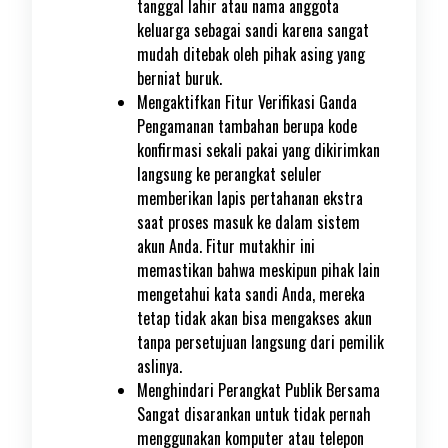
tanggal lahir atau nama anggota
keluarga sebagai sandi karena sangat
mudah ditebak oleh pihak asing yang
berniat buruk.
Mengaktifkan Fitur Verifikasi Ganda
Pengamanan tambahan berupa kode
konfirmasi sekali pakai yang dikirimkan
langsung ke perangkat seluler
memberikan lapis pertahanan ekstra
saat proses masuk ke dalam sistem
akun Anda. Fitur mutakhir ini
memastikan bahwa meskipun pihak lain
mengetahui kata sandi Anda, mereka
tetap tidak akan bisa mengakses akun
tanpa persetujuan langsung dari pemilik
aslinya.
Menghindari Perangkat Publik Bersama
Sangat disarankan untuk tidak pernah
menggunakan komputer atau telepon