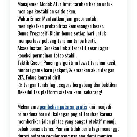
Manajemen Modal: Atur limit taruhan harian untuk
menjaga kestabilan saldo akun.
Waktu Emas: Manfaatkan jam gacor untuk
meningkatkan probabilitas kemenangan besar.
Bonus Progresif: Klaim bonus setiap hari untuk
memperluas peluang taruhan tanpa henti.
Akses Instan: Gunakan link alternatif resmi agar
koneksi permainan tetap stabil.
Taktik Gacor: Pancing algoritma lewat taruhan kecil,
hindari game baru jackpot, & amankan akun dengan
2FA. Fokus kontrol diri!
🚀 Jangan tunda lagi, segera bergabung dan buktikan
fleksibilitas platform sistem kami sekarang!
Mekanisme
pembelian putaran gratis
kini menjadi
primadona baru di kalangan pegiat taruhan karena
memberikan jalan pintas yang sangat efektif menuju
babak bonus utama. Pemain tidak perlu lagi menunggu
durasi putaran reguler yang panjang demi memicu