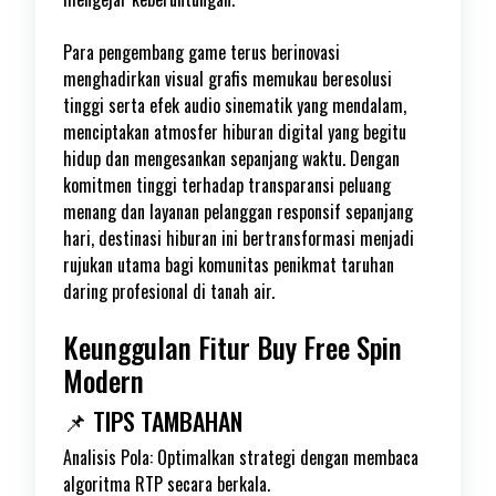
Para pengembang game terus berinovasi
menghadirkan visual grafis memukau beresolusi
tinggi serta efek audio sinematik yang mendalam,
menciptakan atmosfer hiburan digital yang begitu
hidup dan mengesankan sepanjang waktu. Dengan
komitmen tinggi terhadap transparansi peluang
menang dan layanan pelanggan responsif sepanjang
hari, destinasi hiburan ini bertransformasi menjadi
rujukan utama bagi komunitas penikmat taruhan
daring profesional di tanah air.
Keunggulan Fitur Buy Free Spin
Modern
📌 TIPS TAMBAHAN
Analisis Pola: Optimalkan strategi dengan membaca
algoritma RTP secara berkala.