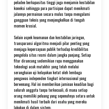
peladen berkapasitas tinggi juga menjamin kestabilan
koneksi sehingga para partisipan dapat menikmati
jalannya permainan secara mulus tanpa mengalami
gangguan teknis yang menjengkelkan di tengah
momen krusial.
Selain aspek keamanan dan kestabilan jaringan,
transparansi algoritma menjadi pilar penting yang
menjaga kepercayaan publik terhadap kredibilitas
pengelola situs resmi dalam jangka panjang. Setiap
fitur dirancang sedemikian rupa menggunakan
teknologi acak mutakhir yang telah melalui
serangkaian uji kelayakan ketat oleh lembaga
pengawas independen tingkat internasional yang
berwenang. Hal ini memberikan jaminan keadilan bagi
seluruh anggota tanpa terkecuali, di mana setiap
orang memiliki peluang yang sepenuhnya setara untuk
menikmati hasil terbaik dari usaha yang mereka
lakukan di dalam sistem.