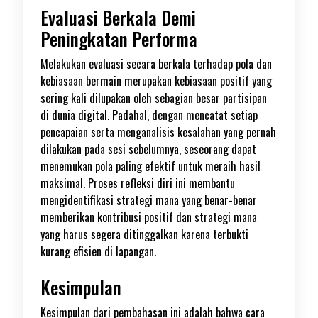
Evaluasi Berkala Demi
Peningkatan Performa
Melakukan evaluasi secara berkala terhadap pola dan
kebiasaan bermain merupakan kebiasaan positif yang
sering kali dilupakan oleh sebagian besar partisipan
di dunia digital. Padahal, dengan mencatat setiap
pencapaian serta menganalisis kesalahan yang pernah
dilakukan pada sesi sebelumnya, seseorang dapat
menemukan pola paling efektif untuk meraih hasil
maksimal. Proses refleksi diri ini membantu
mengidentifikasi strategi mana yang benar-benar
memberikan kontribusi positif dan strategi mana
yang harus segera ditinggalkan karena terbukti
kurang efisien di lapangan.
Kesimpulan
Kesimpulan dari pembahasan ini adalah bahwa cara