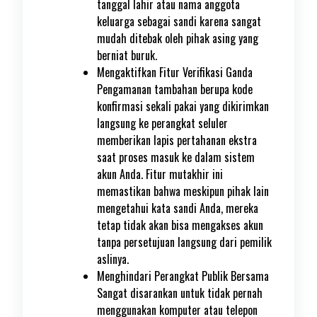
tanggal lahir atau nama anggota
keluarga sebagai sandi karena sangat
mudah ditebak oleh pihak asing yang
berniat buruk.
Mengaktifkan Fitur Verifikasi Ganda
Pengamanan tambahan berupa kode
konfirmasi sekali pakai yang dikirimkan
langsung ke perangkat seluler
memberikan lapis pertahanan ekstra
saat proses masuk ke dalam sistem
akun Anda. Fitur mutakhir ini
memastikan bahwa meskipun pihak lain
mengetahui kata sandi Anda, mereka
tetap tidak akan bisa mengakses akun
tanpa persetujuan langsung dari pemilik
aslinya.
Menghindari Perangkat Publik Bersama
Sangat disarankan untuk tidak pernah
menggunakan komputer atau telepon