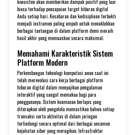
konsisten akan memberikan dampak positif yang luar
biasa terhadap pencapaian target hiburan digital
Anda setiap hari. Kesabaran dan kedisiplinan terbukti
menjadi instrumen paling ampuh untuk menaklukkan
berbagai tantangan di dalam platform demi meraih
hasil akhir yang memuaskan secara maksimal.
Memahami Karakteristik Sistem
Platform Modern
Perkembangan teknologi komputasi awan saat ini
telah merevolusi cara kerja berbagai platform
hiburan digital dalam menyajikan pengalaman
interaktif yang sangat memukau bagi para
penggunanya. Sistem keamanan berlapis yang
diterapkan oleh pengelola memastikan bahwa setiap
transaksi serta aktivitas di dalam jaringan
terlindungi secara optimal dari berbagai ancaman
kejahatan siber yang merugikan. Infrastruktur