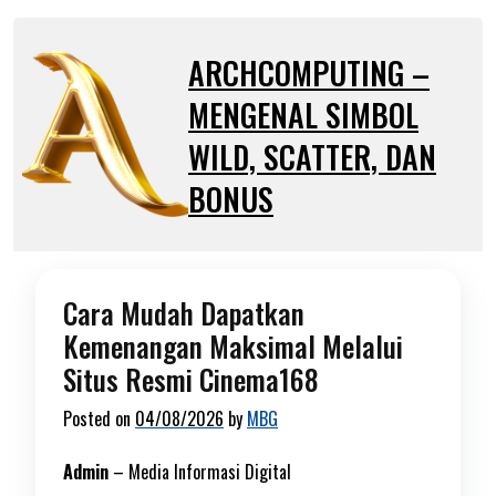
Skip
to
ARCHCOMPUTING –
content
MENGENAL SIMBOL
WILD, SCATTER, DAN
BONUS
Cara Mudah Dapatkan
Kemenangan Maksimal Melalui
Situs Resmi Cinema168
Posted on
04/08/2026
by
MBG
Admin
–
Media Informasi Digital