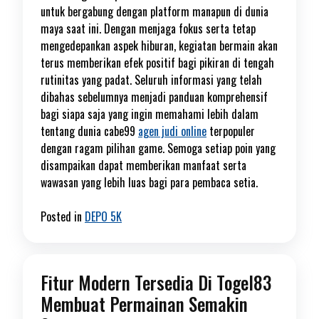
untuk bergabung dengan platform manapun di dunia
maya saat ini. Dengan menjaga fokus serta tetap
mengedepankan aspek hiburan, kegiatan bermain akan
terus memberikan efek positif bagi pikiran di tengah
rutinitas yang padat. Seluruh informasi yang telah
dibahas sebelumnya menjadi panduan komprehensif
bagi siapa saja yang ingin memahami lebih dalam
tentang dunia cabe99
agen judi online
terpopuler
dengan ragam pilihan game. Semoga setiap poin yang
disampaikan dapat memberikan manfaat serta
wawasan yang lebih luas bagi para pembaca setia.
Posted in
DEPO 5K
Fitur Modern Tersedia Di Togel83
Membuat Permainan Semakin