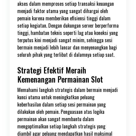
akses dalam memproses setiap transaksi keuangan
menjadi faktor utama yang sangat dihargai oleh
pemain karena memberikan efisiensi tinggi dalam
setiap kegiatan. Dengan dukungan server berperforma
tinggi, hambatan teknis seperti lag atau koneksi yang
terputus kini menjadi sangat minim, sehingga sesi
bermain menjadi lebih lancar dan menyenangkan bagi
seluruh pihak yang terlibat di dalamnya setiap saat.
Strategi Efektif Meraih
Kemenangan Permainan Slot
Memahami langkah strategis dalam bermain menjadi
kunci utama untuk meningkatkan peluang
keberhasilan dalam setiap sesi permainan yang
dilakukan oleh pemain. Penguasaan atas logika
permainan akan sangat membantu dalam
mengoptimalkan setiap langkah strategis yang
diambil agar peluang mendapatkan hasil maksimal