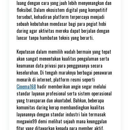
luang dengan cara yang jauh lebih menyenangkan dan
fleksibel. Dalam ekosistem digital yang kompetitif
tersebut, kehadiran platform terpercaya menjadi
sebuah kebutuhan mendasar bagi para pegiat hobi
daring agar aktivitas mereka dapat berjalan dengan
lancar tanpa hambatan teknis yang berarti.
Keputusan dalam memilih wadah bermain yang tepat
akan sangat menentukan kualitas pengalaman serta
keamanan data privasi para penggunanya secara
keseluruhan. Di tengah maraknya berbagai penawaran
menarik di internet, platform resmi seperti
Cinema168
hadir memberikan angin segar melalui
standar layanan profesional serta sistem operasional
yang transparan dan akuntabel. Bahkan, beberapa
komunitas daring kerap membandingkan kualitas
layanannya dengan standar industri lain termasuk
megawin99 demi melihat sejauh mana keunggulan
fitur yang ditawarkan kepada para member aktif.