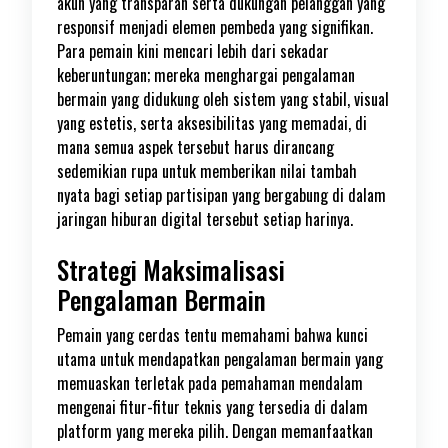
akun yang transparan serta dukungan pelanggan yang
responsif menjadi elemen pembeda yang signifikan.
Para pemain kini mencari lebih dari sekadar
keberuntungan; mereka menghargai pengalaman
bermain yang didukung oleh sistem yang stabil, visual
yang estetis, serta aksesibilitas yang memadai, di
mana semua aspek tersebut harus dirancang
sedemikian rupa untuk memberikan nilai tambah
nyata bagi setiap partisipan yang bergabung di dalam
jaringan hiburan digital tersebut setiap harinya.
Strategi Maksimalisasi
Pengalaman Bermain
Pemain yang cerdas tentu memahami bahwa kunci
utama untuk mendapatkan pengalaman bermain yang
memuaskan terletak pada pemahaman mendalam
mengenai fitur-fitur teknis yang tersedia di dalam
platform yang mereka pilih. Dengan memanfaatkan