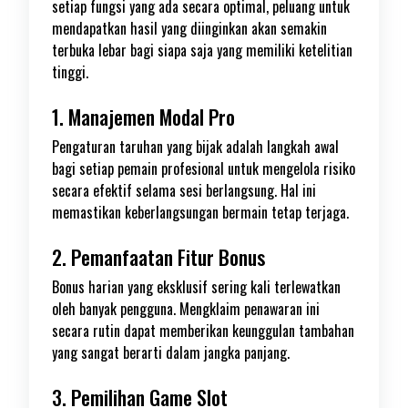
setiap fungsi yang ada secara optimal, peluang untuk
mendapatkan hasil yang diinginkan akan semakin
terbuka lebar bagi siapa saja yang memiliki ketelitian
tinggi.
1. Manajemen Modal Pro
Pengaturan taruhan yang bijak adalah langkah awal
bagi setiap pemain profesional untuk mengelola risiko
secara efektif selama sesi berlangsung. Hal ini
memastikan keberlangsungan bermain tetap terjaga.
2. Pemanfaatan Fitur Bonus
Bonus harian yang eksklusif sering kali terlewatkan
oleh banyak pengguna. Mengklaim penawaran ini
secara rutin dapat memberikan keunggulan tambahan
yang sangat berarti dalam jangka panjang.
3. Pemilihan Game Slot