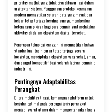
prioritas mutlak yang tidak bisa ditawar lagi dalam
arsitektur sistem. Penggunaan protokol keamanan
modern memastikan seluruh data yang masuk dan
keluar tetap terjaga kerahasiaannya, memberikan
ketenangan pikiran bagi para pemain saat melakukan
aktivitas di dalam ekosistem digital tersebut.
Penerapan teknologi canggih ini memastikan bahwa
standar kualitas hiburan tetap terjaga secara
konsisten, menciptakan ekosistem yang sehat, aman,
dan sangat kompetitif bagi seluruh lapisan pemain di
industri ini.
Pentingnya Adaptabilitas
Perangkat
Di era mobilitas tinggi, kemampuan platform untuk
berjalan optimal pada berbagai jenis perangkat
menjadi syarat utama dalam mempertahankan basis