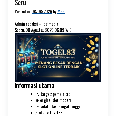
Seru
Posted on
08/08/2026
by
MBG
Admin redaksi –
jbg media
Sabtu, 08 Agustus 2026 06:09 WIB
informasi utama
🎯 target: pemain pro
⚙️ engine: slot modern
📈 volatilitas: sangat tinggi
⚡ akses: togel83