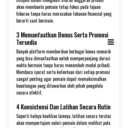
Disiplin dalam mengikuti aturan anggaran pribadi
akan membantu pemain tetap fokus pada tujuan
hiburan tanpa harus merasakan tekanan finansial yang
berarti saat bermain.
3 Memanfaatkan Bonus Serta Promosi
Tersedia
Banyak platform memberikan berbagai bonus menarik
yang bisa dimanfaatkan untuk memperpanjang durasi
waktu bermain tanpa harus menambah modal pribadi.
Membaca syarat serta ketentuan dari setiap promosi
sangat penting agar pemain dapat memaksimalkan
keuntungan yang ditawarkan oleh pihak pengelola
secara efektif.
4 Konsistensi Dan Latihan Secara Rutin
Seperti halnya keahlian lainnya, latihan secara teratur
akan mempertajam naluri pemain dalam melihat pola