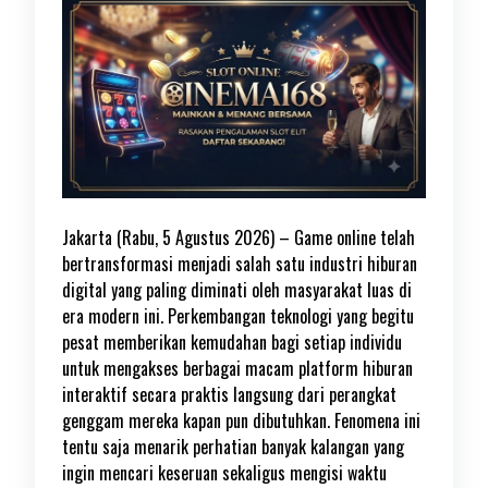
Jakarta (Rabu, 5 Agustus 2026) – Game online telah
bertransformasi menjadi salah satu industri hiburan
digital yang paling diminati oleh masyarakat luas di
era modern ini. Perkembangan teknologi yang begitu
pesat memberikan kemudahan bagi setiap individu
untuk mengakses berbagai macam platform hiburan
interaktif secara praktis langsung dari perangkat
genggam mereka kapan pun dibutuhkan. Fenomena ini
tentu saja menarik perhatian banyak kalangan yang
ingin mencari keseruan sekaligus mengisi waktu