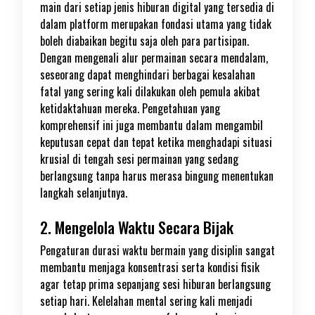
main dari setiap jenis hiburan digital yang tersedia di
dalam platform merupakan fondasi utama yang tidak
boleh diabaikan begitu saja oleh para partisipan.
Dengan mengenali alur permainan secara mendalam,
seseorang dapat menghindari berbagai kesalahan
fatal yang sering kali dilakukan oleh pemula akibat
ketidaktahuan mereka. Pengetahuan yang
komprehensif ini juga membantu dalam mengambil
keputusan cepat dan tepat ketika menghadapi situasi
krusial di tengah sesi permainan yang sedang
berlangsung tanpa harus merasa bingung menentukan
langkah selanjutnya.
2. Mengelola Waktu Secara Bijak
Pengaturan durasi waktu bermain yang disiplin sangat
membantu menjaga konsentrasi serta kondisi fisik
agar tetap prima sepanjang sesi hiburan berlangsung
setiap hari. Kelelahan mental sering kali menjadi