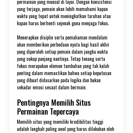
permainan yang muncul di layar. Dengan konsistensi
yang terjaga, pemain akan lebih memahami kapan
waktu yang tepat untuk meningkatkan taruhan atau
kapan harus berhenti sejenak guna menjaga fokus.
Menerapkan disiplin serta pemahaman mendalam
akan memberikan perbedaan nyata bagi hasil akhir
yang diperoleh setiap pemain dalam jangka waktu
yang cukup panjang nantinya. Tetap tenang serta
fokus merupakan elemen tambahan yang tak kalah
penting dalam memastikan bahwa setiap keputusan
yang dibuat didasarkan pada logika dan bukan
sekadar emosi sesaat dalam bermain.
Pentingnya Memilih Situs
Permainan Tepercaya
Memilih situs yang memiliki kredibilitas tinggi
adalah langkah paling awal yang harus dilakukan oleh