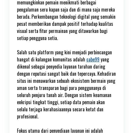
memungkinkan pemain menikmati berbagai
pengalaman seru kapan saja dan di mana saja mereka
berada. Perkembangan teknologi digital yang semakin
pesat memberikan dampak positif terhadap kualitas
visual serta fitur permainan yang ditawarkan bagi
setiap pengguna setia.
Salah satu platform yang kini menjadi perbincangan
hangat di kalangan komunitas adalah
cabe99
yang
dikenal sebagai penyedia layanan taruhan daring
dengan reputasi sangat baik dan tepercaya. Kehadiran
situs ini menawarkan sebuah ekosistem bermain yang
aman serta transparan bagi para penggunanya di
seluruh penjuru tanah air. Dengan sistem keamanan
enkripsi tingkat tinggi, setiap data pemain akan
selalu terjaga kerahasiaannya secara ketat dan
profesional.
Fokus utama dari penyediaan layanan ini adalah