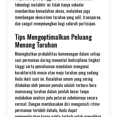
teknologi mutakhir ini tidak hanya sekadar
memberikan kemudahan akses, melainkan juga
membangun ekosistem taruhan yang adil, transparan,
dan sangat menyenangkan bagi seluruh partisipan.
Tips Mengoptimalkan Peluang
Menang Taruhan
Meningkatkan probabilitas kemenangan dalam setiap
sesi permainan daring menuntut kedisiplinan tingkat
tinggi serta pemahaman mendalam mengenai
karakteristik mesin atau meja taruhan yang sedang
Anda ikuti saat ini. Kesalahan umum yang sering
dilakukan oleh pemain pemula adalah terburu-buru
memasang taruhan dalam jumlah besar tanpa
melakukan analisis pola putaran sebelumnya secara
cermat. Dengan membiasakan diri mengamati ritme
permainan terlebih dahulu, Anda dapat
memperkirakan kapan waktu terbaik untuk menaikkan