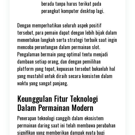
berada tanpa harus terikat pada
perangkat komputer desktop lagi.
Dengan memperhatikan seluruh aspek positif
tersebut, para pemain dapat dengan lebih bijak dalam
menentukan langkah serta strategi terbaik saat ingin
mencoba peruntungan dalam permainan slot.
Pengalaman bermain yang optimal tentu menjadi
dambaan setiap orang, dan dengan pemilihan
platform yang tepat, kepuasan tersebut bukanlah hal
yang mustahil untuk diraih secara konsisten dalam
waktu yang sangat panjang.
Keunggulan Fitur Teknologi
Dalam Permainan Modern
Penerapan teknologi canggih dalam ekosistem
permainan daring saat ini telah membawa perubahan
signifikan yang memberikan dampak nyata bagi