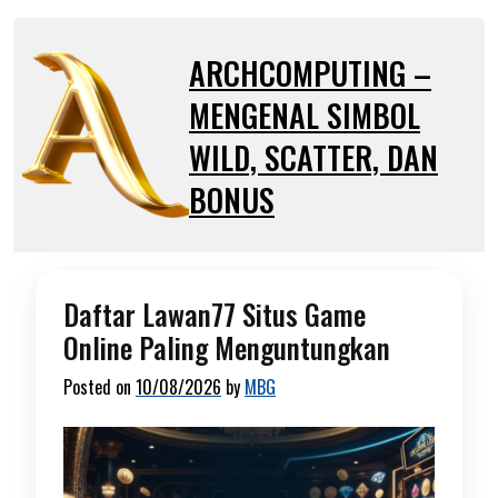
Skip
to
ARCHCOMPUTING –
content
MENGENAL SIMBOL
WILD, SCATTER, DAN
BONUS
Daftar Lawan77 Situs Game
Online Paling Menguntungkan
Posted on
10/08/2026
by
MBG