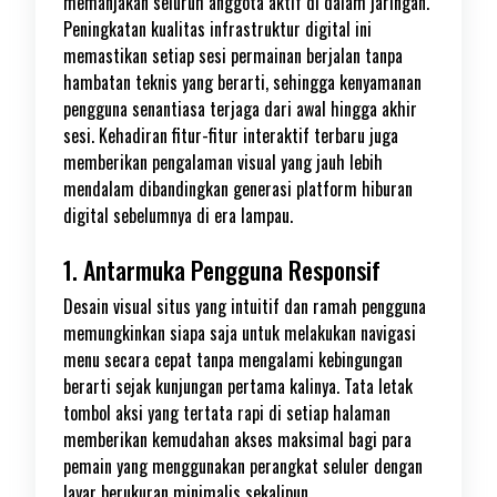
memanjakan seluruh anggota aktif di dalam jaringan.
Peningkatan kualitas infrastruktur digital ini
memastikan setiap sesi permainan berjalan tanpa
hambatan teknis yang berarti, sehingga kenyamanan
pengguna senantiasa terjaga dari awal hingga akhir
sesi. Kehadiran fitur-fitur interaktif terbaru juga
memberikan pengalaman visual yang jauh lebih
mendalam dibandingkan generasi platform hiburan
digital sebelumnya di era lampau.
1. Antarmuka Pengguna Responsif
Desain visual situs yang intuitif dan ramah pengguna
memungkinkan siapa saja untuk melakukan navigasi
menu secara cepat tanpa mengalami kebingungan
berarti sejak kunjungan pertama kalinya. Tata letak
tombol aksi yang tertata rapi di setiap halaman
memberikan kemudahan akses maksimal bagi para
pemain yang menggunakan perangkat seluler dengan
layar berukuran minimalis sekalipun.