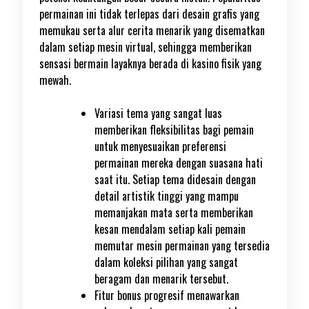
permainan ini tidak terlepas dari desain grafis yang
memukau serta alur cerita menarik yang disematkan
dalam setiap mesin virtual, sehingga memberikan
sensasi bermain layaknya berada di kasino fisik yang
mewah.
Variasi tema yang sangat luas
memberikan fleksibilitas bagi pemain
untuk menyesuaikan preferensi
permainan mereka dengan suasana hati
saat itu. Setiap tema didesain dengan
detail artistik tinggi yang mampu
memanjakan mata serta memberikan
kesan mendalam setiap kali pemain
memutar mesin permainan yang tersedia
dalam koleksi pilihan yang sangat
beragam dan menarik tersebut.
Fitur bonus progresif menawarkan