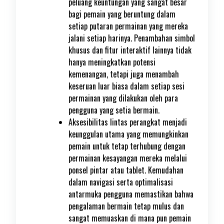
peluang keuntungan yang sangat besar
bagi pemain yang beruntung dalam
setiap putaran permainan yang mereka
jalani setiap harinya. Penambahan simbol
khusus dan fitur interaktif lainnya tidak
hanya meningkatkan potensi
kemenangan, tetapi juga menambah
keseruan luar biasa dalam setiap sesi
permainan yang dilakukan oleh para
pengguna yang setia bermain.
Aksesibilitas lintas perangkat menjadi
keunggulan utama yang memungkinkan
pemain untuk tetap terhubung dengan
permainan kesayangan mereka melalui
ponsel pintar atau tablet. Kemudahan
dalam navigasi serta optimalisasi
antarmuka pengguna memastikan bahwa
pengalaman bermain tetap mulus dan
sangat memuaskan di mana pun pemain