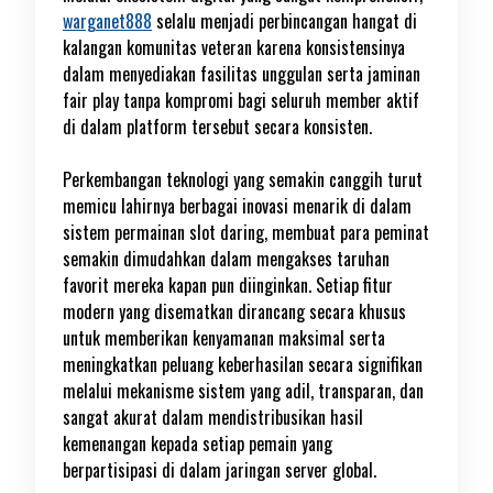
warganet888
selalu menjadi perbincangan hangat di
kalangan komunitas veteran karena konsistensinya
dalam menyediakan fasilitas unggulan serta jaminan
fair play tanpa kompromi bagi seluruh member aktif
di dalam platform tersebut secara konsisten.
Perkembangan teknologi yang semakin canggih turut
memicu lahirnya berbagai inovasi menarik di dalam
sistem permainan slot daring, membuat para peminat
semakin dimudahkan dalam mengakses taruhan
favorit mereka kapan pun diinginkan. Setiap fitur
modern yang disematkan dirancang secara khusus
untuk memberikan kenyamanan maksimal serta
meningkatkan peluang keberhasilan secara signifikan
melalui mekanisme sistem yang adil, transparan, dan
sangat akurat dalam mendistribusikan hasil
kemenangan kepada setiap pemain yang
berpartisipasi di dalam jaringan server global.