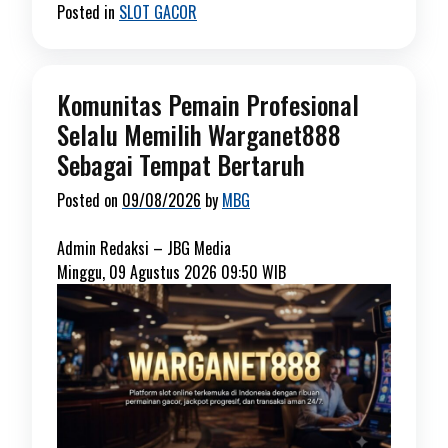
Posted in
SLOT GACOR
Komunitas Pemain Profesional
Selalu Memilih Warganet888
Sebagai Tempat Bertaruh
Posted on
09/08/2026
by
MBG
Admin Redaksi –
JBG Media
Minggu, 09 Agustus 2026 09:50 WIB