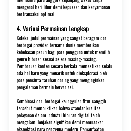
membantu para anggota sepanjang waktu tanpa
mengenal hari libur demi kepuasan dan kenyamanan
bertransaksi optimal.
4. Variasi Permainan Lengkap
Koleksi judul permainan yang sangat beragam dari
berbagai provider ternama dunia memberikan
kebebasan penuh bagi para pengguna untuk memilih
genre hiburan sesuai selera masing-masing.
Pembaruan konten secara berkala memastikan selalu
ada hal baru yang menarik untuk dieksplorasi oleh
para pencinta taruhan daring yang menginginkan
pengalaman bermain bervariasi.
Kombinasi dari berbagai keunggulan fitur canggih
tersebut membuktikan bahwa standar kualitas
pelayanan dalam industri hiburan digital telah
mengalami lonjakan signifikan demi memuaskan
ekspektasi para pengguna modern. Pemanfaatan