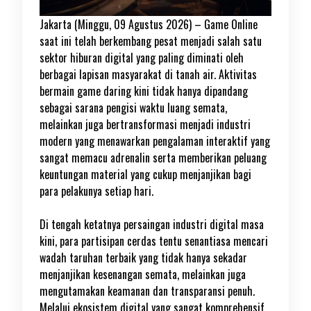
Jakarta (Minggu, 09 Agustus 2026) – Game Online
saat ini telah berkembang pesat menjadi salah satu
sektor hiburan digital yang paling diminati oleh
berbagai lapisan masyarakat di tanah air. Aktivitas
bermain game daring kini tidak hanya dipandang
sebagai sarana pengisi waktu luang semata,
melainkan juga bertransformasi menjadi industri
modern yang menawarkan pengalaman interaktif yang
sangat memacu adrenalin serta memberikan peluang
keuntungan material yang cukup menjanjikan bagi
para pelakunya setiap hari.
Di tengah ketatnya persaingan industri digital masa
kini, para partisipan cerdas tentu senantiasa mencari
wadah taruhan terbaik yang tidak hanya sekadar
menjanjikan kesenangan semata, melainkan juga
mengutamakan keamanan dan transparansi penuh.
Melalui ekosistem digital yang sangat komprehensif,