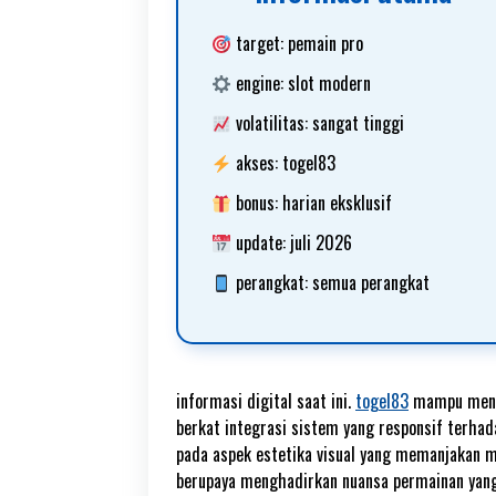
target: pemain pro
engine: slot modern
volatilitas: sangat tinggi
akses: togel83
bonus: harian eksklusif
update: juli 2026
perangkat: semua perangkat
informasi digital saat ini.
togel83
mampu menem
berkat integrasi sistem yang responsif terha
pada aspek estetika visual yang memanjakan ma
berupaya menghadirkan nuansa permainan yang 