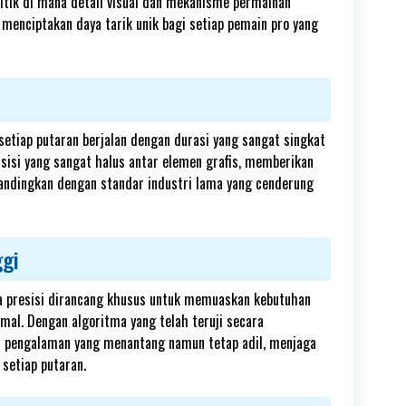
itik di mana detail visual dan mekanisme permainan
 menciptakan daya tarik unik bagi setiap pemain pro yang
etiap putaran berjalan dengan durasi yang sangat singkat
sisi yang sangat halus antar elemen grafis, memberikan
bandingkan dengan standar industri lama yang cenderung
ggi
ara presisi dirancang khusus untuk memuaskan kebutuhan
mal. Dengan algoritma yang telah teruji secara
 pengalaman yang menantang namun tetap adil, menjaga
setiap putaran.