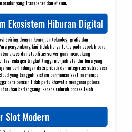
rosedur yang transparan dan efisien.
am Ekosistem Hiburan Digital
si seiring dengan kemajuan teknologi grafis dan
Para pengembang kini tidak hanya fokus pada aspek hiburan
atan akses dan stabilitas server guna mendukung
ntasi enkripsi tingkat tinggi menjadi standar baru yang
jamin perlindungan data pribadi dan integritas setiap sesi
cloud yang tangguh, sistem permainan saat ini mampu
ingga para pemain tidak perlu khawatir mengenai potensi
i taruhan berlangsung, karena seluruh proses telah
ur Slot Modern