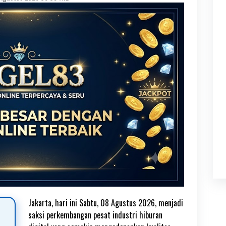
Jakarta, hari ini Sabtu, 08 Agustus 2026, menjadi
saksi perkembangan pesat industri hiburan