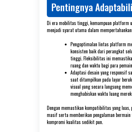
Pentingnya Adaptabil
Di era mobilitas tinggi, kemampuan platform u
menjadi syarat utama dalam mempertahankan b
Pengoptimalan lintas platform 
konsisten baik dari perangkat sel
tinggi. Fleksibilitas ini memasti
ruang dan waktu bagi para pemain 
Adaptasi desain yang responsif s
saat ditampilkan pada layar beru
visual yang secara langsung mem
menghabiskan waktu luang merek
Dengan memastikan kompatibilitas yang luas, 
masif serta memberikan pengalaman bermain y
kompromi kualitas sedikit pun.