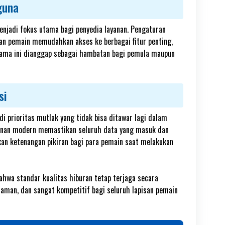
guna
menjadi fokus utama bagi penyedia layanan. Pengaturan
an pemain memudahkan akses ke berbagai fitur penting,
lama ini dianggap sebagai hambatan bagi pemula maupun
si
i prioritas mutlak yang tidak bisa ditawar lagi dalam
anan modern memastikan seluruh data yang masuk dan
kan ketenangan pikiran bagi para pemain saat melakukan
ahwa standar kualitas hiburan tetap terjaga secara
 aman, dan sangat kompetitif bagi seluruh lapisan pemain