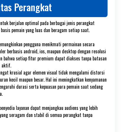
itas Perangkat
ntuk berjalan optimal pada berbagai jenis perangkat
asis pemain yang luas dan beragam setiap saat.
memungkinkan pengguna menikmati permainan secara
uler berbasis android, ios, maupun desktop dengan resolusi
kan bahwa setiap fitur premium dapat diakses tanpa batasan
aktif.
angat krusial agar elemen visual tidak mengalami distorsi
kuran kecil maupun besar. Hal ini meningkatkan kenyamanan
engaruhi durasi serta kepuasan para pemain saat sedang
a.
penyedia layanan dapat menjangkau audiens yang lebih
ang seragam dan stabil di semua perangkat tanpa