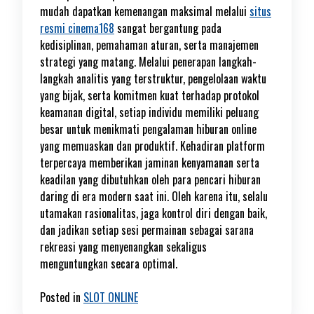
mudah dapatkan kemenangan maksimal melalui
situs
resmi cinema168
sangat bergantung pada
kedisiplinan, pemahaman aturan, serta manajemen
strategi yang matang. Melalui penerapan langkah-
langkah analitis yang terstruktur, pengelolaan waktu
yang bijak, serta komitmen kuat terhadap protokol
keamanan digital, setiap individu memiliki peluang
besar untuk menikmati pengalaman hiburan online
yang memuaskan dan produktif. Kehadiran platform
terpercaya memberikan jaminan kenyamanan serta
keadilan yang dibutuhkan oleh para pencari hiburan
daring di era modern saat ini. Oleh karena itu, selalu
utamakan rasionalitas, jaga kontrol diri dengan baik,
dan jadikan setiap sesi permainan sebagai sarana
rekreasi yang menyenangkan sekaligus
menguntungkan secara optimal.
Posted in
SLOT ONLINE