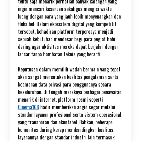
tentu saja menarik perhatian banyak kalangan yang
ingin mencari keseruan sekaligus mengisi waktu
luang dengan cara yang jauh lebih menyenangkan dan
fleksibel. Dalam ekosistem digital yang kompetitif
tersebut, kehadiran platform terpercaya menjadi
sebuah kebutuhan mendasar bagi para pegiat hobi
daring agar aktivitas mereka dapat berjalan dengan
lancar tanpa hambatan teknis yang berarti.
Keputusan dalam memilih wadah bermain yang tepat
akan sangat menentukan kualitas pengalaman serta
keamanan data privasi para penggunanya secara
keseluruhan. Di tengah maraknya berbagai penawaran
menarik di internet, platform resmi seperti
Cinema168
hadir memberikan angin segar melalui
standar layanan profesional serta sistem operasional
yang transparan dan akuntabel. Bahkan, beberapa
komunitas daring kerap membandingkan kualitas
layanannya dengan standar industri lain termasuk