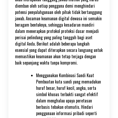
diemban oleh setiap pengguna demi menghindari
potensi penyalahgunaan oleh pihak tidak bertanggung
jawab. Ancaman keamanan digital dewasa ini semakin
beragam bentuknya, sehingga kesadaran mandiri
dalam menerapkan protokol proteksi dasar menjadi
perisai pelindung yang paling tangguh bagi aset
digital Anda. Berikut adalah beberapa langkah
esensial yang dapat diterapkan secara langsung untuk
memastikan keamanan akun tetap terjaga dengan
baik sepanjang waktu tanpa kompromi.
Menggunakan Kombinasi Sandi Kuat
Pembuatan kata sandi yang memadukan
huruf besar, huruf kecil, angka, serta
simbol khusus terbukti sangat efektif
dalam menghalau upaya peretasan
berbasis tebakan otomatis. Hindari
penggunaan informasi pribadi seperti