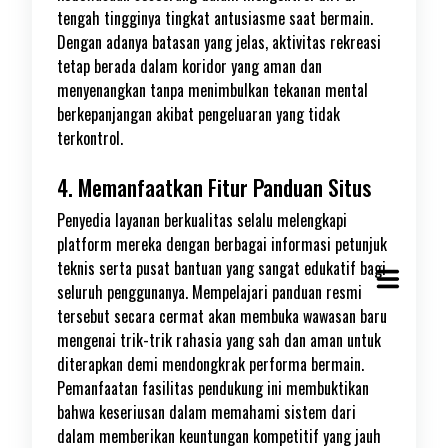
tengah tingginya tingkat antusiasme saat bermain.
Dengan adanya batasan yang jelas, aktivitas rekreasi
tetap berada dalam koridor yang aman dan
menyenangkan tanpa menimbulkan tekanan mental
berkepanjangan akibat pengeluaran yang tidak
terkontrol.
4. Memanfaatkan Fitur Panduan Situs
Penyedia layanan berkualitas selalu melengkapi
platform mereka dengan berbagai informasi petunjuk
teknis serta pusat bantuan yang sangat edukatif bagi
seluruh penggunanya. Mempelajari panduan resmi
tersebut secara cermat akan membuka wawasan baru
mengenai trik-trik rahasia yang sah dan aman untuk
diterapkan demi mendongkrak performa bermain.
Pemanfaatan fasilitas pendukung ini membuktikan
bahwa keseriusan dalam memahami sistem dari
dalam memberikan keuntungan kompetitif yang jauh