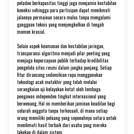
peladen berkapasitas tinggi juga menjamin kestabilan
koneksi sehingga para partisipan dapat menikmati
jalannya permainan secara mulus tanpa mengalami
gangguan teknis yang menjengkelkan di tengah
momen krusial.
Selain aspek keamanan dan kestabilan jaringan,
transparansi algoritma menjadi pilar penting yang
menjaga kepercayaan publik terhadap kredibilitas
pengelola situs resmi dalam jangka panjang. Setiap
fitur dirancang sedemikian rupa menggunakan
teknologi acak mutakhir yang telah melalui
serangkaian uji kelayakan ketat oleh lembaga
pengawas independen tingkat internasional yang
berwenang. Hal ini memberikan jaminan keadilan bagi
seluruh anggota tanpa terkecuali, di mana setiap
orang memiliki peluang yang sepenuhnya setara untuk
menikmati hasil terbaik dari usaha yang mereka
lakukan di dalam sistem.