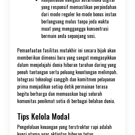
yang responsif memastikan perpindahan
dari mode reguler ke mode bonus instan
berlangsung mulus tanpa jeda waktu
muat yang mengganggu konsentrasi
bermain anda sepanjang sesi.
Pemanfaatan fasilitas mutakhir ini secara bijak akan
memberikan dimensi baru yang sangat mengasyikkan
dalam menjelajahi dunia hiburan taruhan daring yang
penuh tantangan serta peluang keuntungan melimpah.
Integrasi teknologi canggih dan komitmen pelayanan
prima menjadikan setiap detik permainan terasa
begitu berharga dan memuaskan bagi seluruh
komunitas penikmat setia di berbagai belahan dunia.
Tips Kelola Modal
Pengelolaan keuangan yang terstruktur rapi adalah
kunci utama agar aktivitas hiburan tetap