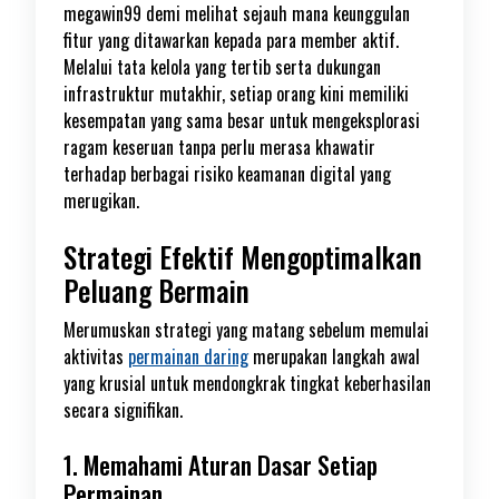
megawin99 demi melihat sejauh mana keunggulan
fitur yang ditawarkan kepada para member aktif.
Melalui tata kelola yang tertib serta dukungan
infrastruktur mutakhir, setiap orang kini memiliki
kesempatan yang sama besar untuk mengeksplorasi
ragam keseruan tanpa perlu merasa khawatir
terhadap berbagai risiko keamanan digital yang
merugikan.
Strategi Efektif Mengoptimalkan
Peluang Bermain
Merumuskan strategi yang matang sebelum memulai
aktivitas
permainan daring
merupakan langkah awal
yang krusial untuk mendongkrak tingkat keberhasilan
secara signifikan.
1. Memahami Aturan Dasar Setiap
Permainan