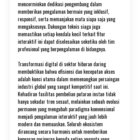
mencerminkan dedikasi pengembang dalam
memberikan pengalaman bermain yang inklusif,
responsif, serta memanjakan mata siapa saja yang
mengaksesnya. Dukungan teknis siaga juga
memastikan setiap kendala kecil terkait fitur
interaktif ini dapat diselesaikan seketika oleh tim
profesional yang berpengalaman di bidangnya.
Transformasi digital di sektor hiburan daring
membuktikan bahwa efisiensi dan kecepatan akses
adalah kunci utama dalam memenangkan persaingan
industri global yang sangat kompetitif saat ini.
Kehadiran fasilitas pembelian putaran instan tidak
hanya sekadar tren sesaat, melainkan sebuah evolusi
permanen yang mengubah paradigma konvensional
menjadi pengalaman interaktif yang jauh lebih
modern dan memuaskan. Seluruh ekosistem
dirancang secara harmonis untuk memberikan
kepuasan paripurna kepada setiap anggota yang