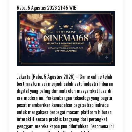
Rabu, 5 Agustus 2026 21:45 WIB
Jakarta (Rabu, 5 Agustus 2026) – Game online telah
bertransformasi menjadi salah satu industri hiburan
digital yang paling diminati oleh masyarakat luas di
era modern ini. Perkembangan teknologi yang begitu
pesat memberikan kemudahan bagi setiap individu
untuk mengakses berbagai macam platform hiburan
interaktif secara praktis langsung dari perangkat
genggam mereka kapan pun dibutuhkan. Fenomena ini