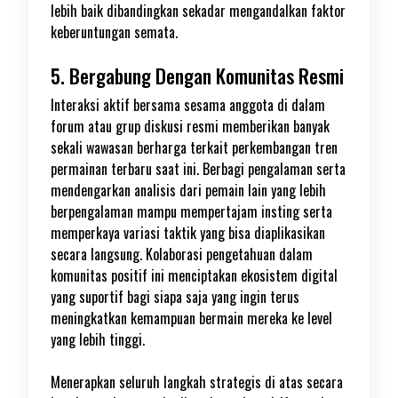
lebih baik dibandingkan sekadar mengandalkan faktor
keberuntungan semata.
5. Bergabung Dengan Komunitas Resmi
Interaksi aktif bersama sesama anggota di dalam
forum atau grup diskusi resmi memberikan banyak
sekali wawasan berharga terkait perkembangan tren
permainan terbaru saat ini. Berbagi pengalaman serta
mendengarkan analisis dari pemain lain yang lebih
berpengalaman mampu mempertajam insting serta
memperkaya variasi taktik yang bisa diaplikasikan
secara langsung. Kolaborasi pengetahuan dalam
komunitas positif ini menciptakan ekosistem digital
yang suportif bagi siapa saja yang ingin terus
meningkatkan kemampuan bermain mereka ke level
yang lebih tinggi.
Menerapkan seluruh langkah strategis di atas secara